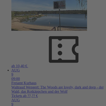
ab 10,40 €
AUG
9
09:00
Freiamt
Kurhaus
Waltraud Wengert: The Woods are lovely, dark and deep - der
Wald, das Rotkäppchen und der Wolf
Tickets ab ??,?? €
AUG
9