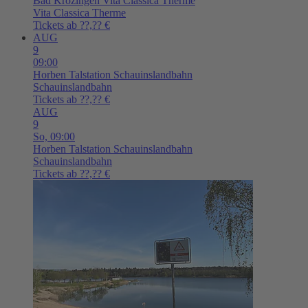
Bad Krozingen
Vita Classica Therme
Vita Classica Therme
Tickets ab ??,?? €
AUG
9
09:00
Horben
Talstation Schauinslandbahn
Schauinslandbahn
Tickets ab ??,?? €
AUG
9
So,
09:00
Horben
Talstation Schauinslandbahn
Schauinslandbahn
Tickets ab ??,?? €