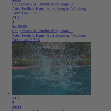
Gengenbach
St. Jakobus-Berglekapelle
Artist-Freilicht-Kunst-Ausstellung im Weinberg
Tickets ab ??,?? €
AUG
9
So,
00:00
Gengenbach
St. Jakobus-Berglekapelle
Artist-Freilicht-Kunst-Ausstellung im Weinberg
Tickets ab ??,?? €
AUG
9
08:00