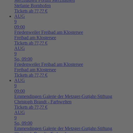
Merzhausen
Forum Merzhausen
Stefanie Bornhofen
Tickets ab ??,?? €
AUG
9
09:00
Friedenweiler
Freibad am Klostersee
Freibad am Klostersee
Tickets ab ??,?? €
AUG
9
So,
09:00
Friedenweiler
Freibad am Klostersee
Freibad am Klostersee
Tickets ab ??,?? €
AUG
9
09:00
Emmendingen
Galerie der Metzger-Gutjahr-Stiftung
Christoph Brandt - Farbwelten
Tickets ab ??,?? €
AUG
9
So,
09:00
Emmendingen
Galerie der Metzger-Gutjahr-Stiftung