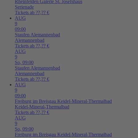
Rheinfelden
Galerie St. Josefshaus
Serienade
Tickets ab ??,?? €
AUG
9
09:00
Staufen
Alemannenbad
Alemannenbad
Tickets ab ??,?? €
AUG
9
So,
09:00
Staufen
Alemannenbad
Alemannenbad
Tickets ab ??,?? €
AUG
9
09:00
Freiburg im Breisgau
Keidel-Mineral-Thermalbad
Keidel-Mineral-Thermalbad
Tickets ab ??,?? €
AUG
9
So,
09:00
Freiburg im Breisgau
Keidel-Mineral-Thermalbad