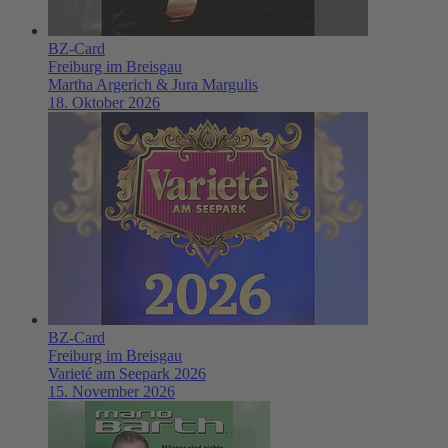
BZ-Card
Freiburg im Breisgau
Martha Argerich & Jura Margulis
18. Oktober 2026
BZ-Card
Freiburg im Breisgau
Varieté am Seepark 2026
15. November 2026