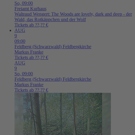
So,
09:00
Freiamt
Kurhaus
Waltraud Wengert: The Woods are lovely, dark and deep - der
Wald, das Rotkäppchen und der Wolf
Tickets ab ??,?? €
AUG
9
09:00
Feldberg (Schwarzwald)
Feldbergkirche
Markus Franke
Tickets ab ??,?? €
AUG
9
So,
09:00
Feldberg (Schwarzwald)
Feldbergkirche
Markus Franke
Tickets ab ??,?? €