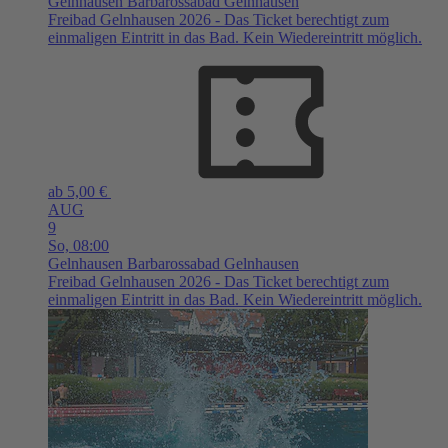
Gelnhausen
Barbarossabad Gelnhausen
Freibad Gelnhausen 2026 - Das Ticket berechtigt zum
einmaligen Eintritt in das Bad. Kein Wiedereintritt möglich.
ab 5,00 €
AUG
9
So,
08:00
Gelnhausen
Barbarossabad Gelnhausen
Freibad Gelnhausen 2026 - Das Ticket berechtigt zum
einmaligen Eintritt in das Bad. Kein Wiedereintritt möglich.