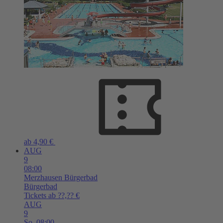
ab 4,90 €
AUG
9
08:00
Merzhausen
Bürgerbad
Bürgerbad
Tickets ab ??,?? €
AUG
9
So,
08:00