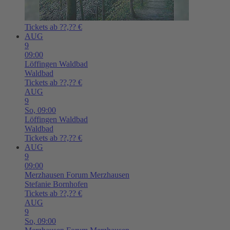
Tickets ab ??,?? €
AUG
9
09:00
Löffingen
Waldbad
Waldbad
Tickets ab ??,?? €
AUG
9
So,
09:00
Löffingen
Waldbad
Waldbad
Tickets ab ??,?? €
AUG
9
09:00
Merzhausen
Forum Merzhausen
Stefanie Bornhofen
Tickets ab ??,?? €
AUG
9
So,
09:00