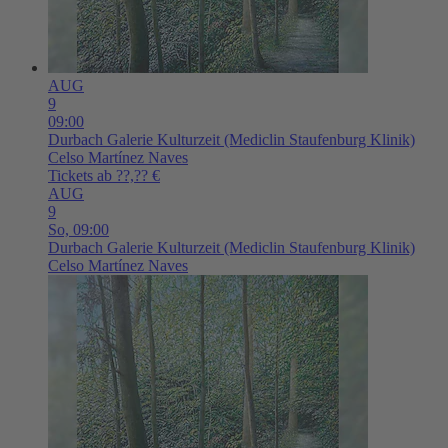
AUG
9
09:00
Durbach
Galerie Kulturzeit (Mediclin Staufenburg Klinik)
Celso Martínez Naves
Tickets ab ??,?? €
AUG
9
So,
09:00
Durbach
Galerie Kulturzeit (Mediclin Staufenburg Klinik)
Celso Martínez Naves