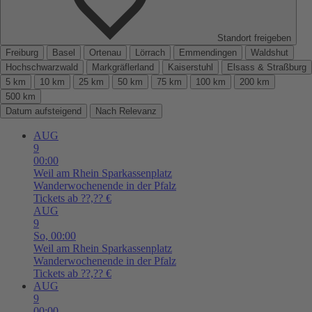
Standort freigeben
Freiburg
Basel
Ortenau
Lörrach
Emmendingen
Waldshut
Hochschwarzwald
Markgräflerland
Kaiserstuhl
Elsass & Straßburg
5 km
10 km
25 km
50 km
75 km
100 km
200 km
500 km
Datum aufsteigend
Nach Relevanz
AUG
9
00:00
Weil am Rhein
Sparkassenplatz
Wanderwochenende in der Pfalz
Tickets ab ??,?? €
AUG
9
So,
00:00
Weil am Rhein
Sparkassenplatz
Wanderwochenende in der Pfalz
Tickets ab ??,?? €
AUG
9
00:00