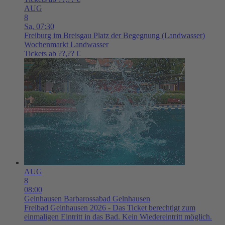
AUG
8
Sa,
07:30
Freiburg im Breisgau
Platz der Begegnung (Landwasser)
Wochenmarkt Landwasser
Tickets ab ??,?? €
AUG
8
08:00
Gelnhausen
Barbarossabad Gelnhausen
Freibad Gelnhausen 2026 - Das Ticket berechtigt zum
einmaligen Eintritt in das Bad. Kein Wiedereintritt möglich.