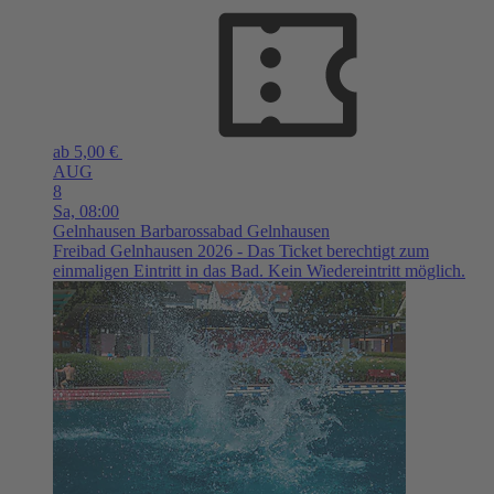
ab 5,00 €
AUG
8
Sa,
08:00
Gelnhausen
Barbarossabad Gelnhausen
Freibad Gelnhausen 2026 - Das Ticket berechtigt zum
einmaligen Eintritt in das Bad. Kein Wiedereintritt möglich.