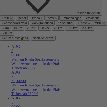
Standort freigeben
Freiburg
Basel
Ortenau
Lörrach
Emmendingen
Waldshut
Hochschwarzwald
Markgräflerland
Kaiserstuhl
Elsass & Straßburg
5 km
10 km
25 km
50 km
75 km
100 km
200 km
500 km
Datum aufsteigend
Nach Relevanz
AUG
8
00:00
Weil am Rhein
Sparkassenplatz
Wanderwochenende in der Pfalz
Tickets ab ??,?? €
AUG
8
Sa,
00:00
Weil am Rhein
Sparkassenplatz
Wanderwochenende in der Pfalz
Tickets ab ??,?? €
AUG
8
00:00