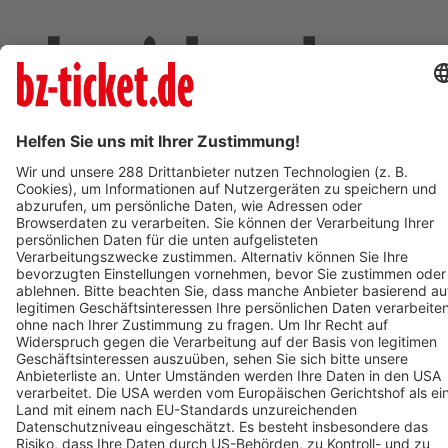
Deine Region. Deine Events.
BZ-Card
schnapp.de
Kontakt
Mediadaten
Datenschutz
Cookie-Einstellungen
Impressum
+49 761 496 8888
Tickethotline Mo–Fr: 9–12 Uhr
System