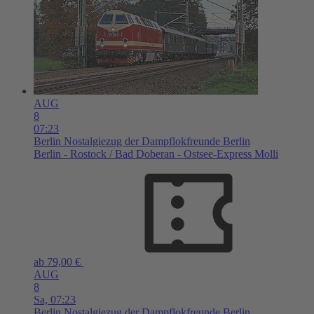
AUG
8
07:23
Berlin
Nostalgiezug der Dampflokfreunde Berlin
Berlin - Rostock / Bad Doberan - Ostsee-Express Molli
ab 79,00 €
AUG
8
Sa,
07:23
Berlin
Nostalgiezug der Dampflokfreunde Berlin