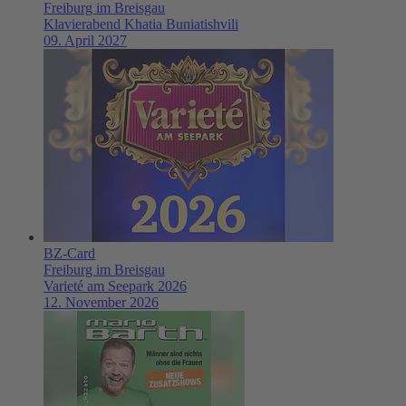
Freiburg im Breisgau
Klavierabend Khatia Buniatishvili
09. April 2027
BZ-Card
Freiburg im Breisgau
Varieté am Seepark 2026
12. November 2026