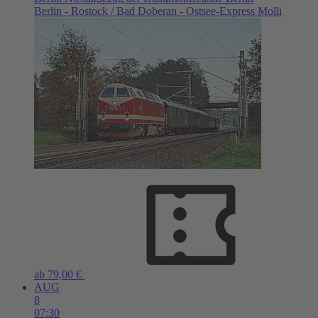
Berlin - Rostock / Bad Doberan - Ostsee-Express Molli
ab 79,00 €
AUG
8
07:30