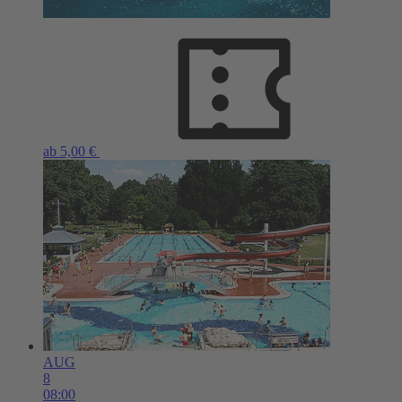
ab 5,00 €
AUG
8
08:00