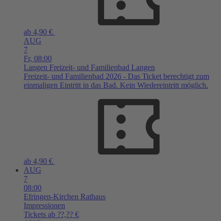
ab 4,90 €
AUG
7
Fr,
08:00
Langen
Freizeit- und Familienbad Langen
Freizeit- und Familienbad 2026 - Das Ticket berechtigt zum
einmaligen Eintritt in das Bad. Kein Wiedereintritt möglich.
ab 4,90 €
AUG
7
08:00
Efringen-Kirchen
Rathaus
Impressionen
Tickets ab ??,?? €