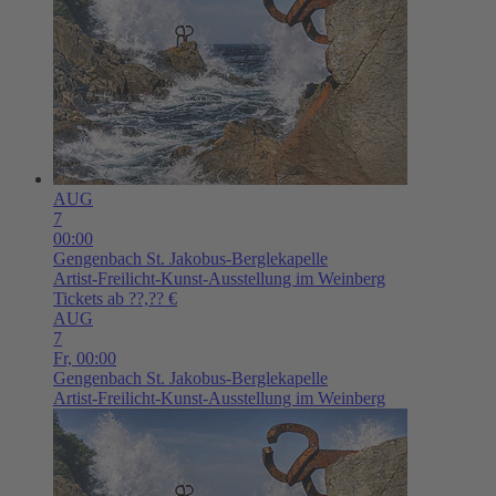
AUG
7
00:00
Gengenbach
St. Jakobus-Berglekapelle
Artist-Freilicht-Kunst-Ausstellung im Weinberg
Tickets ab ??,?? €
AUG
7
Fr,
00:00
Gengenbach
St. Jakobus-Berglekapelle
Artist-Freilicht-Kunst-Ausstellung im Weinberg