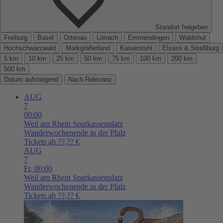
Standort freigeben
Freiburg
Basel
Ortenau
Lörrach
Emmendingen
Waldshut
Hochschwarzwald
Markgräflerland
Kaiserstuhl
Elsass & Straßburg
5 km
10 km
25 km
50 km
75 km
100 km
200 km
500 km
Datum aufsteigend
Nach Relevanz
AUG
7
00:00
Weil am Rhein
Sparkassenplatz
Wanderwochenende in der Pfalz
Tickets ab ??,?? €
AUG
7
Fr,
00:00
Weil am Rhein
Sparkassenplatz
Wanderwochenende in der Pfalz
Tickets ab ??,?? €