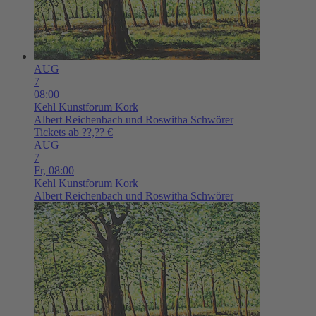
AUG
7
08:00
Kehl
Kunstforum Kork
Albert Reichenbach und Roswitha Schwörer
Tickets ab ??,?? €
AUG
7
Fr,
08:00
Kehl
Kunstforum Kork
Albert Reichenbach und Roswitha Schwörer