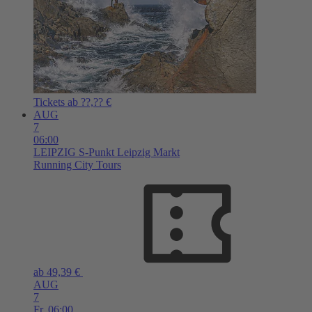
Tickets ab ??,?? €
AUG
7
06:00
LEIPZIG
S-Punkt Leipzig Markt
Running City Tours
ab 49,39 €
AUG
7
Fr,
06:00