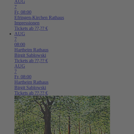
AUG
7
Fr,
08:00
Efringen-Kirchen
Rathaus
Impressionen
Tickets ab ??,?? €
AUG
7
08:00
Hartheim
Rathaus
Birgit Sablowski
Tickets ab ??,?? €
AUG
7
Fr,
08:00
Hartheim
Rathaus
Birgit Sablowski
Tickets ab ??,?? €