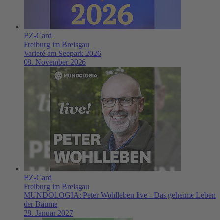
BZ-Card
Freiburg im Breisgau
Varieté am Seepark 2026
08. November 2026
BZ-Card
Freiburg im Breisgau
MUNDOLOGIA: Peter Wohlleben live - Das geheime Leben
der Bäume
28. Januar 2027