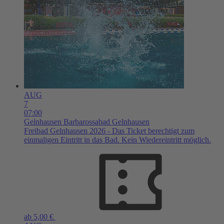
AUG
7
07:00
Gelnhausen
Barbarossabad Gelnhausen
Freibad Gelnhausen 2026 - Das Ticket berechtigt zum
einmaligen Eintritt in das Bad. Kein Wiedereintritt möglich.
ab 5,00 €