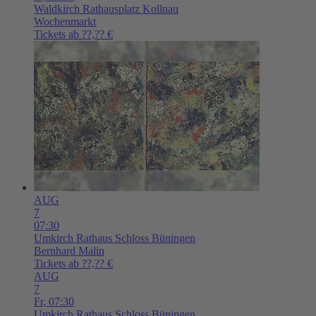
Waldkirch
Rathausplatz Kollnau
Wochenmarkt
Tickets ab ??,?? €
AUG
7
07:30
Umkirch
Rathaus Schloss Büningen
Bernhard Malin
Tickets ab ??,?? €
AUG
7
Fr,
07:30
Umkirch
Rathaus Schloss Büningen