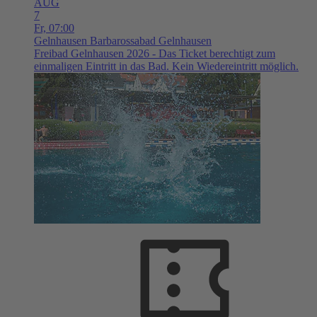
AUG
7
Fr,
07:00
Gelnhausen
Barbarossabad Gelnhausen
Freibad Gelnhausen 2026 - Das Ticket berechtigt zum
einmaligen Eintritt in das Bad. Kein Wiedereintritt möglich.