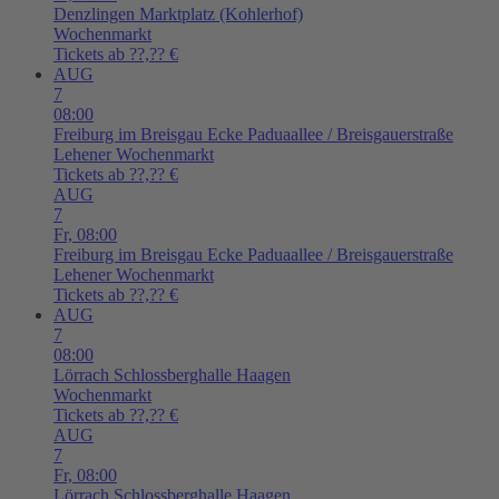
Denzlingen
Marktplatz (Kohlerhof)
Wochenmarkt
Tickets ab ??,?? €
AUG
7
08:00
Freiburg im Breisgau
Ecke Paduaallee / Breisgauerstraße
Lehener Wochenmarkt
Tickets ab ??,?? €
AUG
7
Fr,
08:00
Freiburg im Breisgau
Ecke Paduaallee / Breisgauerstraße
Lehener Wochenmarkt
Tickets ab ??,?? €
AUG
7
08:00
Lörrach
Schlossberghalle Haagen
Wochenmarkt
Tickets ab ??,?? €
AUG
7
Fr,
08:00
Lörrach
Schlossberghalle Haagen