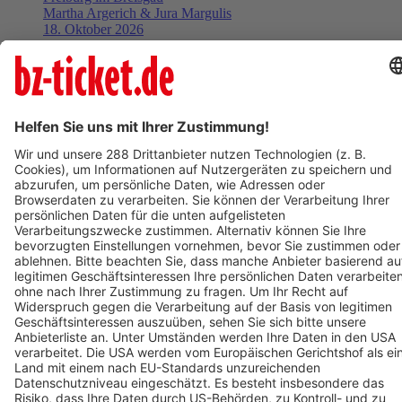
Martha Argerich & Jura Margulis
18. Oktober 2026
Termin eintragen