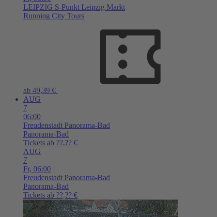
LEIPZIG
S-Punkt Leipzig Markt
Running City Tours
ab 49,39 €
AUG
7
06:00
Freudenstadt
Panorama-Bad
Panorama-Bad
Tickets ab ??,?? €
AUG
7
Fr,
06:00
Freudenstadt
Panorama-Bad
Panorama-Bad
Tickets ab ??,?? €