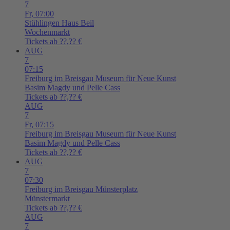
7
Fr,
07:00
Stühlingen
Haus Beil
Wochenmarkt
Tickets ab ??,?? €
AUG
7
07:15
Freiburg im Breisgau
Museum für Neue Kunst
Basim Magdy und Pelle Cass
Tickets ab ??,?? €
AUG
7
Fr,
07:15
Freiburg im Breisgau
Museum für Neue Kunst
Basim Magdy und Pelle Cass
Tickets ab ??,?? €
AUG
7
07:30
Freiburg im Breisgau
Münsterplatz
Münstermarkt
Tickets ab ??,?? €
AUG
7