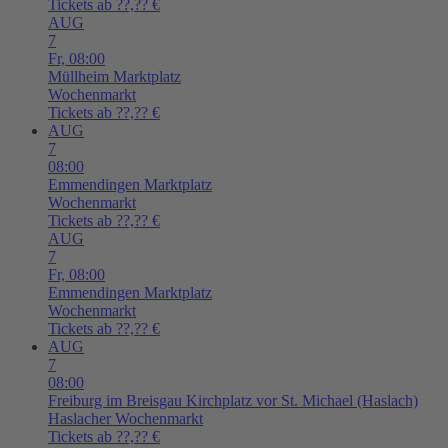
Tickets ab ??,?? €
AUG
7
Fr,
08:00
Müllheim
Marktplatz
Wochenmarkt
Tickets ab ??,?? €
AUG
7
08:00
Emmendingen
Marktplatz
Wochenmarkt
Tickets ab ??,?? €
AUG
7
Fr,
08:00
Emmendingen
Marktplatz
Wochenmarkt
Tickets ab ??,?? €
AUG
7
08:00
Freiburg im Breisgau
Kirchplatz vor St. Michael (Haslach)
Haslacher Wochenmarkt
Tickets ab ??,?? €