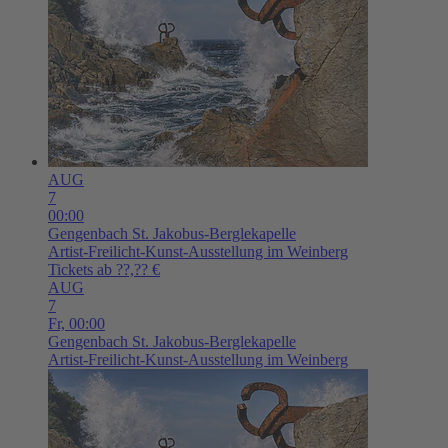
AUG
7
00:00
Gengenbach
St. Jakobus-Berglekapelle
Artist-Freilicht-Kunst-Ausstellung im Weinberg
Tickets ab ??,?? €
AUG
7
Fr,
00:00
Gengenbach
St. Jakobus-Berglekapelle
Artist-Freilicht-Kunst-Ausstellung im Weinberg