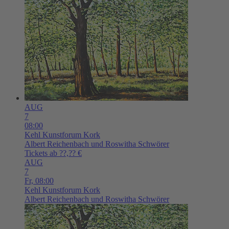
AUG
7
08:00
Kehl
Kunstforum Kork
Albert Reichenbach und Roswitha Schwörer
Tickets ab ??,?? €
AUG
7
Fr,
08:00
Kehl
Kunstforum Kork
Albert Reichenbach und Roswitha Schwörer