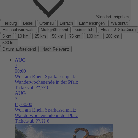
Standort freigeben
Freiburg
Basel
Ortenau
Lörrach
Emmendingen
Waldshut
Hochschwarzwald
Markgräflerland
Kaiserstuhl
Elsass & Straßburg
5 km
10 km
25 km
50 km
75 km
100 km
200 km
500 km
Datum aufsteigend
Nach Relevanz
AUG
7
00:00
Weil am Rhein
Sparkassenplatz
Wanderwochenende in der Pfalz
Tickets ab ??,?? €
AUG
7
Fr,
00:00
Weil am Rhein
Sparkassenplatz
Wanderwochenende in der Pfalz
Tickets ab ??,?? €