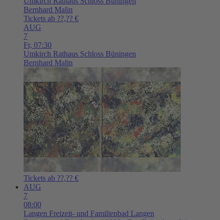
Umkirch
Rathaus Schloss Büningen
Bernhard Malin
Tickets ab ??,?? €
AUG
7
Fr,
07:30
Umkirch
Rathaus Schloss Büningen
Bernhard Malin
Tickets ab ??,?? €
AUG
7
08:00
Langen
Freizeit- und Familienbad Langen