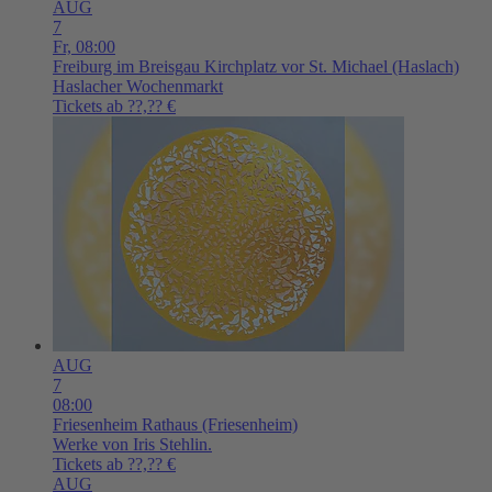
AUG
7
Fr,
08:00
Freiburg im Breisgau
Kirchplatz vor St. Michael (Haslach)
Haslacher Wochenmarkt
Tickets ab ??,?? €
AUG
7
08:00
Friesenheim
Rathaus (Friesenheim)
Werke von Iris Stehlin.
Tickets ab ??,?? €
AUG