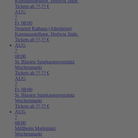
Kunstausstellung. Hedwig Jägle.
Tickets ab ??,?? €
AUG
7
Fr,
08:00
Neuried
Rathaus (Altenheim)
Kunstausstellung. Hedwig Jägle.
Tickets ab ??,?? €
AUG
7
08:00
St. Blasien
Sparkassenvorplatz
Wochenmarkt
Tickets ab ??,?? €
AUG
7
Fr,
08:00
St. Blasien
Sparkassenvorplatz
Wochenmarkt
Tickets ab ??,?? €
AUG
7
08:00
Müllheim
Marktplatz
Wochenmarkt