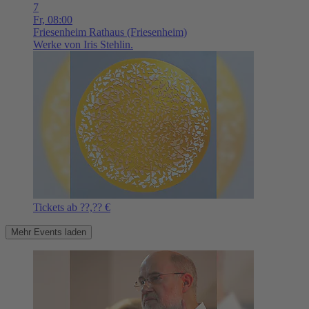
7
Fr,
08:00
Friesenheim
Rathaus (Friesenheim)
Werke von Iris Stehlin.
Tickets ab ??,?? €
Mehr Events laden