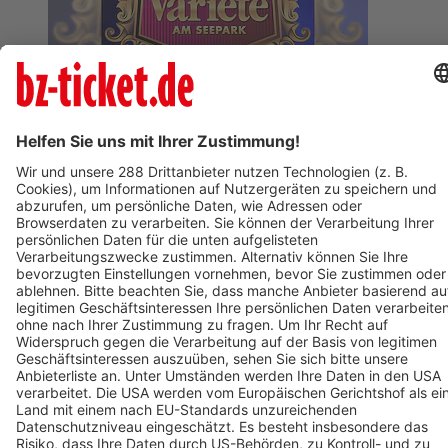
BZ-Card
Freiburg im Breisgau
Varieté am Seepark 2026
08. November 2026
Termin eintragen