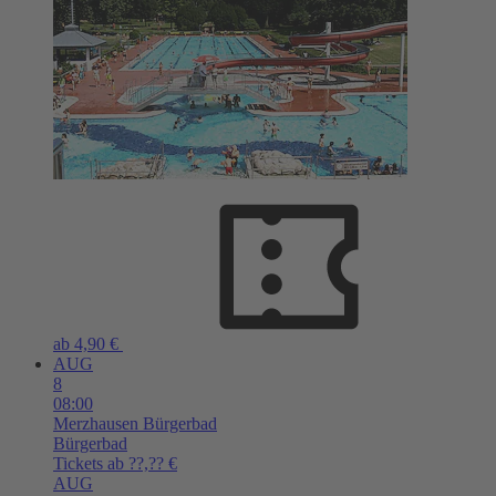
ab 4,90 €
AUG
8
08:00
Merzhausen
Bürgerbad
Bürgerbad
Tickets ab ??,?? €
AUG