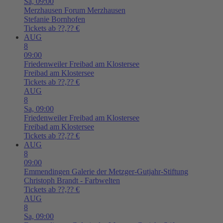
Sa,
09:00
Merzhausen
Forum Merzhausen
Stefanie Bornhofen
Tickets ab ??,?? €
AUG
8
09:00
Friedenweiler
Freibad am Klostersee
Freibad am Klostersee
Tickets ab ??,?? €
AUG
8
Sa,
09:00
Friedenweiler
Freibad am Klostersee
Freibad am Klostersee
Tickets ab ??,?? €
AUG
8
09:00
Emmendingen
Galerie der Metzger-Gutjahr-Stiftung
Christoph Brandt - Farbwelten
Tickets ab ??,?? €
AUG
8
Sa,
09:00