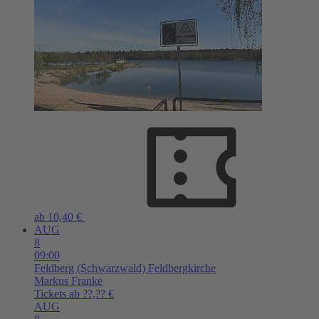
ab 10,40 €
AUG
8
09:00
Feldberg (Schwarzwald)
Feldbergkirche
Markus Franke
Tickets ab ??,?? €
AUG