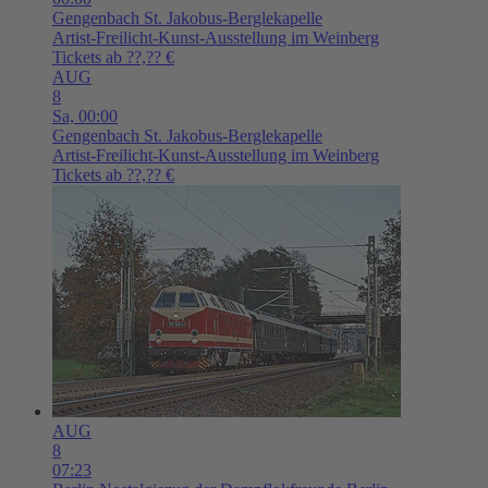
Gengenbach
St. Jakobus-Berglekapelle
Artist-Freilicht-Kunst-Ausstellung im Weinberg
Tickets ab ??,?? €
AUG
8
Sa,
00:00
Gengenbach
St. Jakobus-Berglekapelle
Artist-Freilicht-Kunst-Ausstellung im Weinberg
Tickets ab ??,?? €
AUG
8
07:23