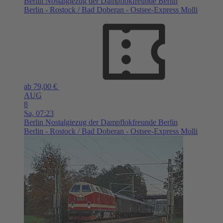
Berlin
Nostalgiezug der Dampflokfreunde Berlin
Berlin - Rostock / Bad Doberan - Ostsee-Express Molli
ab 79,00 €
AUG
8
Sa,
07:23
Berlin
Nostalgiezug der Dampflokfreunde Berlin
Berlin - Rostock / Bad Doberan - Ostsee-Express Molli