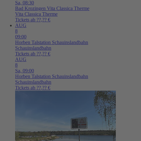
Sa,
08:30
Bad Krozingen
Vita Classica Therme
Vita Classica Therme
Tickets ab ??,?? €
AUG
8
09:00
Horben
Talstation Schauinslandbahn
Schauinslandbahn
Tickets ab ??,?? €
AUG
8
Sa,
09:00
Horben
Talstation Schauinslandbahn
Schauinslandbahn
Tickets ab ??,?? €