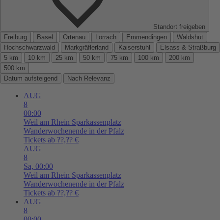
Standort freigeben
Freiburg
Basel
Ortenau
Lörrach
Emmendingen
Waldshut
Hochschwarzwald
Markgräflerland
Kaiserstuhl
Elsass & Straßburg
5 km
10 km
25 km
50 km
75 km
100 km
200 km
500 km
Datum aufsteigend
Nach Relevanz
AUG
8
00:00
Weil am Rhein
Sparkassenplatz
Wanderwochenende in der Pfalz
Tickets ab ??,?? €
AUG
8
Sa,
00:00
Weil am Rhein
Sparkassenplatz
Wanderwochenende in der Pfalz
Tickets ab ??,?? €
AUG
8
00:00