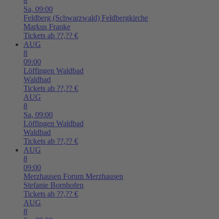
8
Sa,
09:00
Feldberg (Schwarzwald)
Feldbergkirche
Markus Franke
Tickets ab ??,?? €
AUG
8
09:00
Löffingen
Waldbad
Waldbad
Tickets ab ??,?? €
AUG
8
Sa,
09:00
Löffingen
Waldbad
Waldbad
Tickets ab ??,?? €
AUG
8
09:00
Merzhausen
Forum Merzhausen
Stefanie Bornhofen
Tickets ab ??,?? €
AUG
8