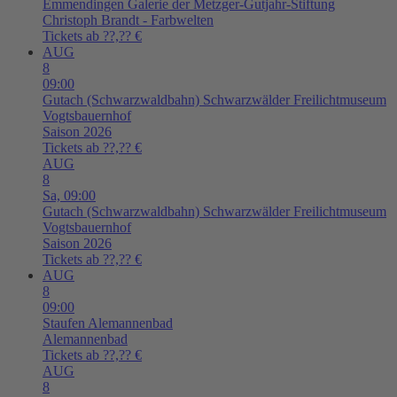
Emmendingen
Galerie der Metzger-Gutjahr-Stiftung
Christoph Brandt - Farbwelten
Tickets ab ??,?? €
AUG
8
09:00
Gutach (Schwarzwaldbahn)
Schwarzwälder Freilichtmuseum
Vogtsbauernhof
Saison 2026
Tickets ab ??,?? €
AUG
8
Sa,
09:00
Gutach (Schwarzwaldbahn)
Schwarzwälder Freilichtmuseum
Vogtsbauernhof
Saison 2026
Tickets ab ??,?? €
AUG
8
09:00
Staufen
Alemannenbad
Alemannenbad
Tickets ab ??,?? €
AUG
8