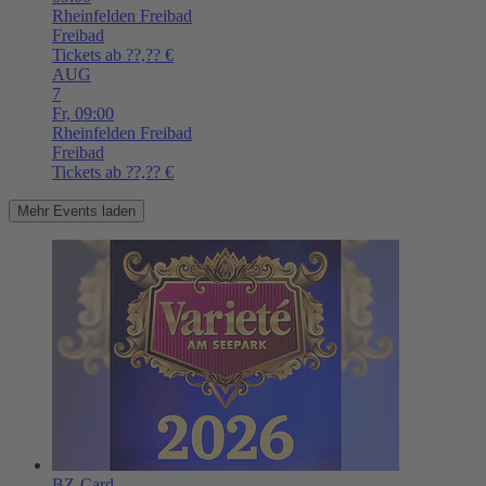
Rheinfelden
Freibad
Freibad
Tickets ab ??,?? €
AUG
7
Fr,
09:00
Rheinfelden
Freibad
Freibad
Tickets ab ??,?? €
Mehr Events laden
BZ-Card