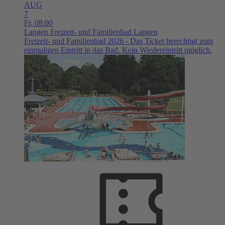
AUG
7
Fr,
08:00
Langen
Freizeit- und Familienbad Langen
Freizeit- und Familienbad 2026 - Das Ticket berechtigt zum
einmaligen Eintritt in das Bad. Kein Wiedereintritt möglich.