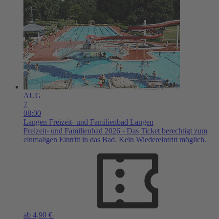
AUG
7
08:00
Langen
Freizeit- und Familienbad Langen
Freizeit- und Familienbad 2026 - Das Ticket berechtigt zum
einmaligen Eintritt in das Bad. Kein Wiedereintritt möglich.
ab 4,90 €