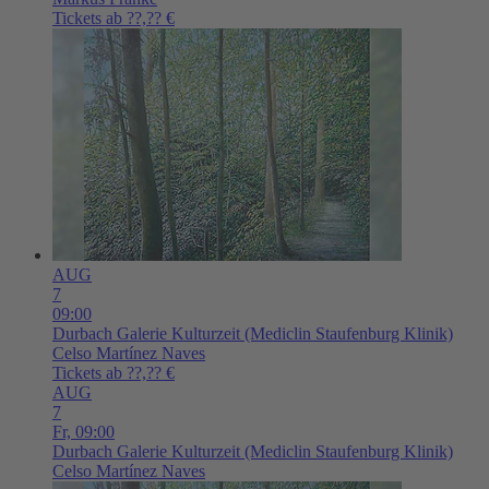
Tickets ab ??,?? €
AUG
7
09:00
Durbach
Galerie Kulturzeit (Mediclin Staufenburg Klinik)
Celso Martínez Naves
Tickets ab ??,?? €
AUG
7
Fr,
09:00
Durbach
Galerie Kulturzeit (Mediclin Staufenburg Klinik)
Celso Martínez Naves