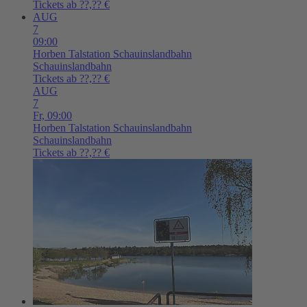
Tickets ab ??,?? €
AUG
7
09:00
Horben
Talstation Schauinslandbahn
Schauinslandbahn
Tickets ab ??,?? €
AUG
7
Fr,
09:00
Horben
Talstation Schauinslandbahn
Schauinslandbahn
Tickets ab ??,?? €