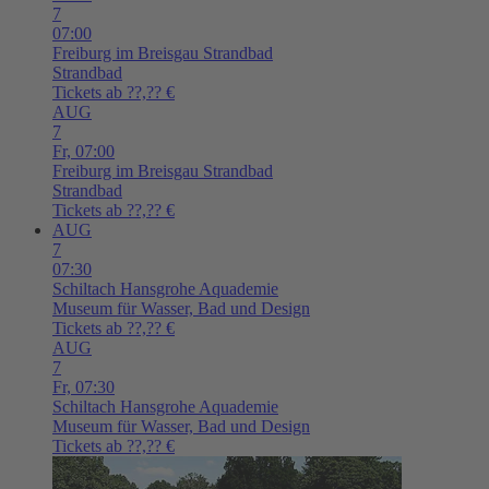
7
07:00
Freiburg im Breisgau
Strandbad
Strandbad
Tickets ab ??,?? €
AUG
7
Fr,
07:00
Freiburg im Breisgau
Strandbad
Strandbad
Tickets ab ??,?? €
AUG
7
07:30
Schiltach
Hansgrohe Aquademie
Museum für Wasser, Bad und Design
Tickets ab ??,?? €
AUG
7
Fr,
07:30
Schiltach
Hansgrohe Aquademie
Museum für Wasser, Bad und Design
Tickets ab ??,?? €