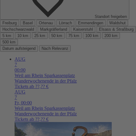
Standort freigeben
Freiburg
Basel
Ortenau
Lörrach
Emmendingen
Waldshut
Hochschwarzwald
Markgräflerland
Kaiserstuhl
Elsass & Straßburg
5 km
10 km
25 km
50 km
75 km
100 km
200 km
500 km
Datum aufsteigend
Nach Relevanz
AUG
7
00:00
Weil am Rhein
Sparkassenplatz
Wanderwochenende in der Pfalz
Tickets ab ??,?? €
AUG
7
Fr,
00:00
Weil am Rhein
Sparkassenplatz
Wanderwochenende in der Pfalz
Tickets ab ??,?? €