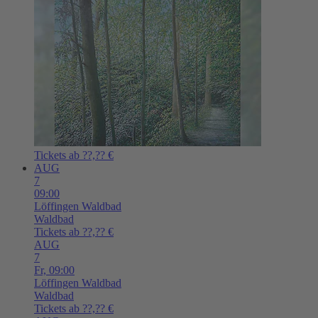
Tickets ab ??,?? €
AUG
7
09:00
Löffingen
Waldbad
Waldbad
Tickets ab ??,?? €
AUG
7
Fr,
09:00
Löffingen
Waldbad
Waldbad
Tickets ab ??,?? €