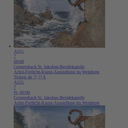
AUG
7
00:00
Gengenbach
St. Jakobus-Berglekapelle
Artist-Freilicht-Kunst-Ausstellung im Weinberg
Tickets ab ??,?? €
AUG
7
Fr,
00:00
Gengenbach
St. Jakobus-Berglekapelle
Artist-Freilicht-Kunst-Ausstellung im Weinberg