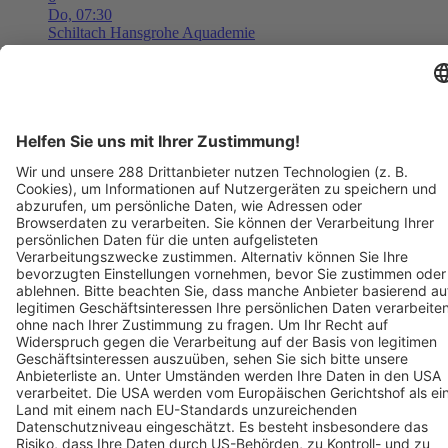
Do,
07:30
Schiltach
Hansgrohe Aquademie
Museum für Wasser, Bad und Design
Tickets ab ??,?? €
AUG
6
08:00
Langen
Freizeit- und Familienbad Langen
Freizeit- und Familienbad 2026 - Das Ticket berechtigt zum
einmaligen Eintritt in das Bad. Kein Wiedereintritt möglich.