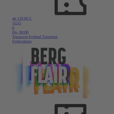
ab 129,00 €
AUG
6
Do,
00:00
Traunreut
Freibad Traunreut
Festivalpass