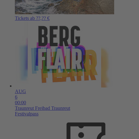
Tickets ab ??,?? €
AUG
6
00:00
Traunreut
Freibad Traunreut
Festivalpass