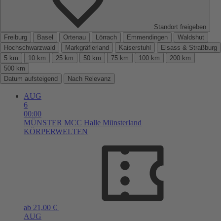
Standort freigeben
Freiburg
Basel
Ortenau
Lörrach
Emmendingen
Waldshut
Hochschwarzwald
Markgräflerland
Kaiserstuhl
Elsass & Straßburg
5 km
10 km
25 km
50 km
75 km
100 km
200 km
500 km
Datum aufsteigend
Nach Relevanz
AUG
6
00:00
MÜNSTER
MCC Halle Münsterland
KÖRPERWELTEN
ab 21,00 €
AUG