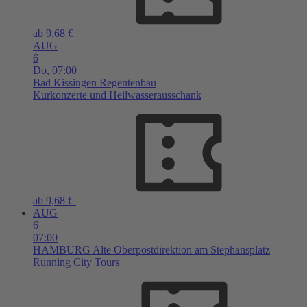
ab 9,68 €
AUG
6
Do,
07:00
Bad Kissingen
Regentenbau
Kurkonzerte und Heilwasserausschank
ab 9,68 €
AUG
6
07:00
HAMBURG
Alte Oberpostdirektion am Stephansplatz
Running City Tours