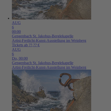
AUG
6
00:00
Gengenbach
St. Jakobus-Berglekapelle
Artist-Freilicht-Kunst-Ausstellung im Weinberg
Tickets ab ??,?? €
AUG
6
Do,
00:00
Gengenbach
St. Jakobus-Berglekapelle
Artist-Freilicht-Kunst-Ausstellung im Weinberg