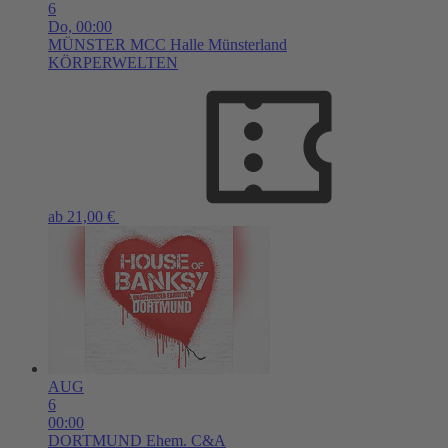
6
Do,
00:00
MÜNSTER
MCC Halle Münsterland
KÖRPERWELTEN
ab 21,00 €
AUG
6
00:00
DORTMUND
Ehem. C&A