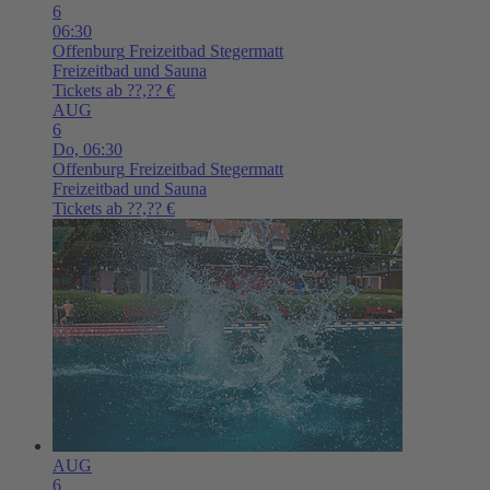
6
06:30
Offenburg
Freizeitbad Stegermatt
Freizeitbad und Sauna
Tickets ab ??,?? €
AUG
6
Do,
06:30
Offenburg
Freizeitbad Stegermatt
Freizeitbad und Sauna
Tickets ab ??,?? €
AUG
6