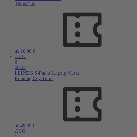
ThursDate
ab 10,00 €
AUG
6
06:00
LEIPZIG
S-Punkt Leipzig Markt
Running City Tours
ab 49,39 €
AUG
6