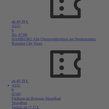
ab 49,39 €
AUG
6
Do,
07:00
HAMBURG
Alte Oberpostdirektion am Stephansplatz
Running City Tours
ab 49,39 €
AUG
6
07:00
Freiburg im Breisgau
Strandbad
Strandbad
Tickets ab ??,?? €