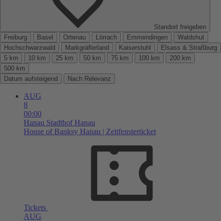
Standort freigeben
Freiburg
Basel
Ortenau
Lörrach
Emmendingen
Waldshut
Hochschwarzwald
Markgräflerland
Kaiserstuhl
Elsass & Straßburg
5 km
10 km
25 km
50 km
75 km
100 km
200 km
500 km
Datum aufsteigend
Nach Relevanz
AUG
8
00:00
Hanau
Stadthof Hanau
House of Banksy Hanau | Zeitfensterticket
Tickets
AUG