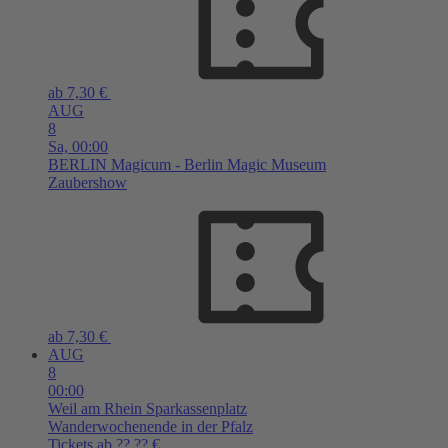
ab 7,30 €
AUG
8
Sa,
00:00
BERLIN
Magicum - Berlin Magic Museum
Zaubershow
ab 7,30 €
AUG
8
00:00
Weil am Rhein
Sparkassenplatz
Wanderwochenende in der Pfalz
Tickets ab ??,?? €