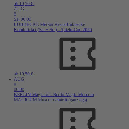
ab 19,50 €
AUG
8
Sa,
00:00
LÜBBECKE
Merkur Arena Lübbecke
Kombiticket (Sa. + So.) - Spielo-Cup 2026
ab 19,50 €
AUG
8
00:00
BERLIN
Magicum - Berlin Magic Museum
MAGICUM Museumseintritt (ganztags)