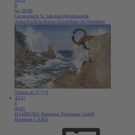
8
Sa,
00:00
Gengenbach
St. Jakobus-Berglekapelle
Artist-Freilicht-Kunst-Ausstellung im Weinberg
Tickets ab ??,?? €
AUG
8
00:01
HAMBURG
Hamburg Tourismus GmbH
Hamburg CARD