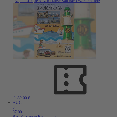
„Neptun-Express“ zur Hanse Sail nach Warnemünde
ab 89,00 €
AUG
8
07:00
Bad Kissingen
Regentenbau