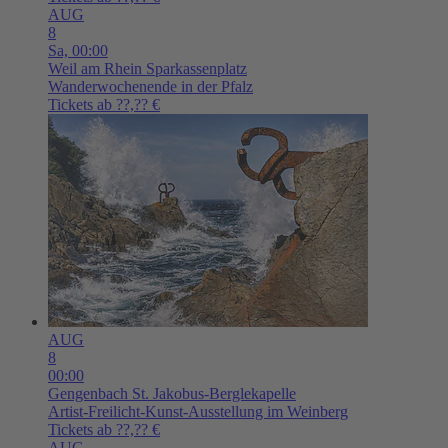
AUG
8
Sa,
00:00
Weil am Rhein
Sparkassenplatz
Wanderwochenende in der Pfalz
Tickets ab ??,?? €
AUG
8
00:00
Gengenbach
St. Jakobus-Berglekapelle
Artist-Freilicht-Kunst-Ausstellung im Weinberg
Tickets ab ??,?? €
AUG