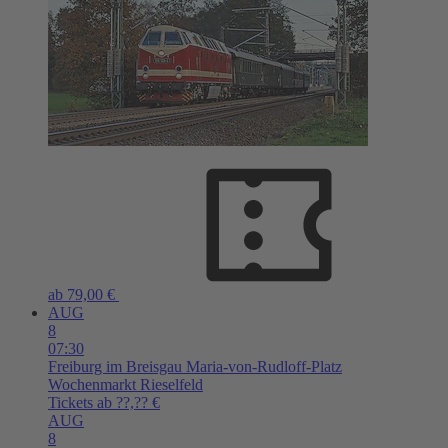
ab 79,00 €
AUG
8
07:30
Freiburg im Breisgau
Maria-von-Rudloff-Platz
Wochenmarkt Rieselfeld
Tickets ab ??,?? €
AUG
8