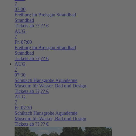
7
07:00
Freiburg im Breisgau
Strandbad
Strandbad
Tickets ab ??,?? €
AUG
7
Fr,
07:00
Freiburg im Breisgau
Strandbad
Strandbad
Tickets ab ??,?? €
AUG
7
07:30
Schiltach
Hansgrohe Aquademie
Museum für Wasser, Bad und Design
Tickets ab ??,?? €
AUG
7
Fr,
07:30
Schiltach
Hansgrohe Aquademie
Museum für Wasser, Bad und Design
Tickets ab ??,?? €