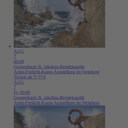
AUG
7
00:00
Gengenbach
St. Jakobus-Berglekapelle
Artist-Freilicht-Kunst-Ausstellung im Weinberg
Tickets ab ??,?? €
AUG
7
Fr,
00:00
Gengenbach
St. Jakobus-Berglekapelle
Artist-Freilicht-Kunst-Ausstellung im Weinberg