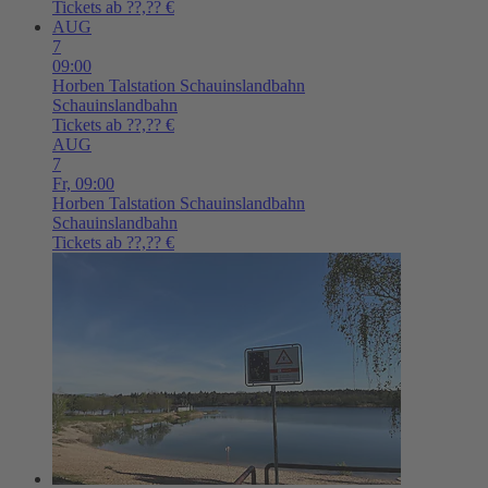
Tickets ab ??,?? €
AUG
7
09:00
Horben
Talstation Schauinslandbahn
Schauinslandbahn
Tickets ab ??,?? €
AUG
7
Fr,
09:00
Horben
Talstation Schauinslandbahn
Schauinslandbahn
Tickets ab ??,?? €