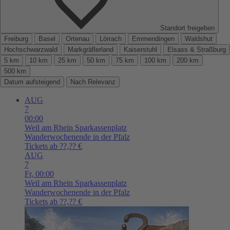
Standort freigeben
Freiburg
Basel
Ortenau
Lörrach
Emmendingen
Waldshut
Hochschwarzwald
Markgräflerland
Kaiserstuhl
Elsass & Straßburg
5 km
10 km
25 km
50 km
75 km
100 km
200 km
500 km
Datum aufsteigend
Nach Relevanz
AUG
7
00:00
Weil am Rhein
Sparkassenplatz
Wanderwochenende in der Pfalz
Tickets ab ??,?? €
AUG
7
Fr,
00:00
Weil am Rhein
Sparkassenplatz
Wanderwochenende in der Pfalz
Tickets ab ??,?? €