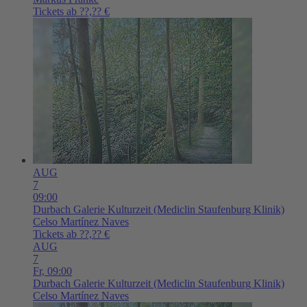
Tickets ab ??,?? €
AUG
7
09:00
Durbach
Galerie Kulturzeit (Mediclin Staufenburg Klinik)
Celso Martínez Naves
Tickets ab ??,?? €
AUG
7
Fr,
09:00
Durbach
Galerie Kulturzeit (Mediclin Staufenburg Klinik)
Celso Martínez Naves