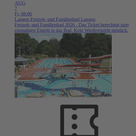
AUG
7
Fr,
08:00
Langen
Freizeit- und Familienbad Langen
Freizeit- und Familienbad 2026 - Das Ticket berechtigt zum
einmaligen Eintritt in das Bad. Kein Wiedereintritt möglich.