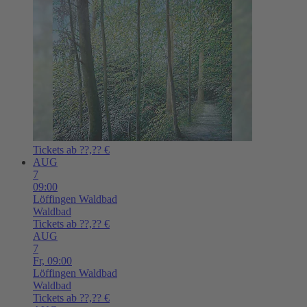
Tickets ab ??,?? €
AUG
7
09:00
Löffingen
Waldbad
Waldbad
Tickets ab ??,?? €
AUG
7
Fr,
09:00
Löffingen
Waldbad
Waldbad
Tickets ab ??,?? €