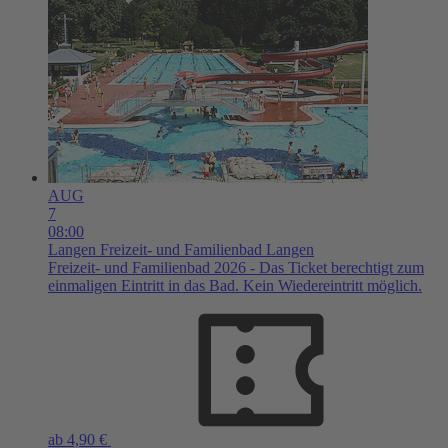
AUG
7
08:00
Langen
Freizeit- und Familienbad Langen
Freizeit- und Familienbad 2026 - Das Ticket berechtigt zum
einmaligen Eintritt in das Bad. Kein Wiedereintritt möglich.
ab 4,90 €