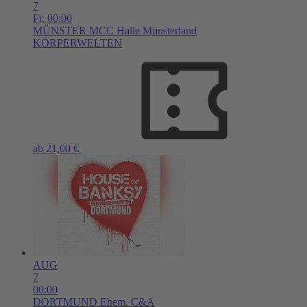
7
Fr,
00:00
MÜNSTER
MCC Halle Münsterland
KÖRPERWELTEN
ab 21,00 €
AUG
7
00:00
DORTMUND
Ehem. C&A