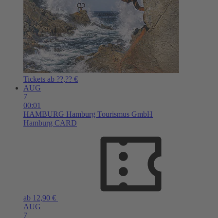
Tickets ab ??,?? €
AUG
7
00:01
HAMBURG
Hamburg Tourismus GmbH
Hamburg CARD
ab 12,90 €
AUG
7