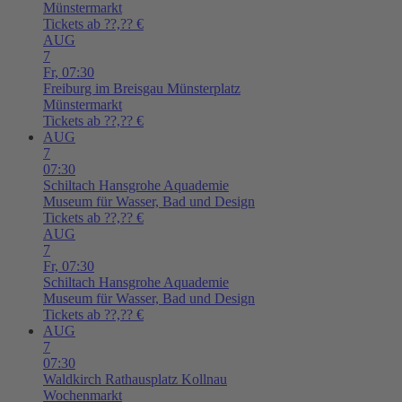
Münstermarkt
Tickets ab ??,?? €
AUG
7
Fr,
07:30
Freiburg im Breisgau
Münsterplatz
Münstermarkt
Tickets ab ??,?? €
AUG
7
07:30
Schiltach
Hansgrohe Aquademie
Museum für Wasser, Bad und Design
Tickets ab ??,?? €
AUG
7
Fr,
07:30
Schiltach
Hansgrohe Aquademie
Museum für Wasser, Bad und Design
Tickets ab ??,?? €
AUG
7
07:30
Waldkirch
Rathausplatz Kollnau
Wochenmarkt