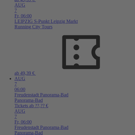
AUG
7
Fr,
06:00
LEIPZIG
S-Punkt Leipzig Markt
Running City Tours
ab 49,39 €
AUG
7
06:00
Freudenstadt
Panorama-Bad
Panorama-Bad
Tickets ab ??,?? €
AUG
7
Fr,
06:00
Freudenstadt
Panorama-Bad
Panorama-Bad