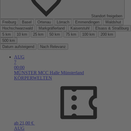
Standort freigeben
Freiburg
Basel
Ortenau
Lörrach
Emmendingen
Waldshut
Hochschwarzwald
Markgräflerland
Kaiserstuhl
Elsass & Straßburg
5 km
10 km
25 km
50 km
75 km
100 km
200 km
500 km
Datum aufsteigend
Nach Relevanz
AUG
7
00:00
MÜNSTER
MCC Halle Münsterland
KÖRPERWELTEN
ab 21,00 €
AUG