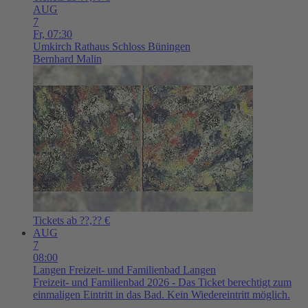
AUG
7
Fr,
07:30
Umkirch
Rathaus Schloss Büningen
Bernhard Malin
Tickets ab ??,?? €
AUG
7
08:00
Langen
Freizeit- und Familienbad Langen
Freizeit- und Familienbad 2026 - Das Ticket berechtigt zum
einmaligen Eintritt in das Bad. Kein Wiedereintritt möglich.