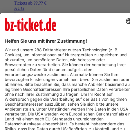
Tickets ab ??,?? €
AUG
7
Fr,
08:00
Denzlingen
Marktplatz (Kohlerhof)
Wochenmarkt
Tickets ab ??,?? €
Mehr Events laden
BZ-Card
Freiburg im Breisgau
Circolo 2026 - Udo Jürgens - Aber bitte mit Schlager!