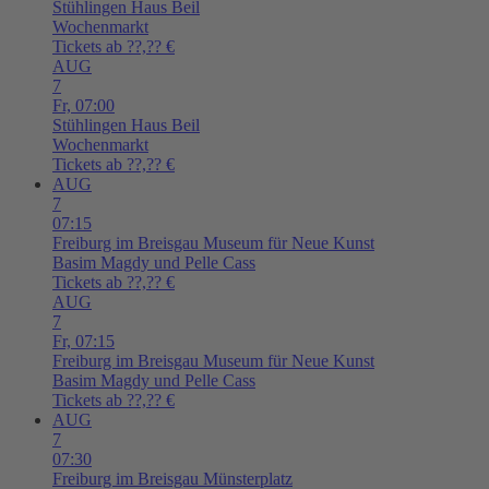
Stühlingen
Haus Beil
Wochenmarkt
Tickets ab ??,?? €
AUG
7
Fr,
07:00
Stühlingen
Haus Beil
Wochenmarkt
Tickets ab ??,?? €
AUG
7
07:15
Freiburg im Breisgau
Museum für Neue Kunst
Basim Magdy und Pelle Cass
Tickets ab ??,?? €
AUG
7
Fr,
07:15
Freiburg im Breisgau
Museum für Neue Kunst
Basim Magdy und Pelle Cass
Tickets ab ??,?? €
AUG
7
07:30
Freiburg im Breisgau
Münsterplatz