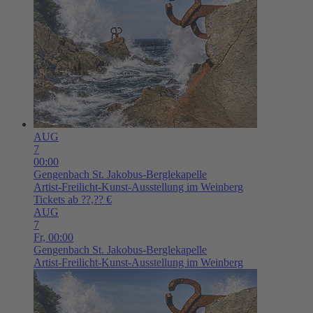
AUG
7
00:00
Gengenbach
St. Jakobus-Berglekapelle
Artist-Freilicht-Kunst-Ausstellung im Weinberg
Tickets ab ??,?? €
AUG
7
Fr,
00:00
Gengenbach
St. Jakobus-Berglekapelle
Artist-Freilicht-Kunst-Ausstellung im Weinberg