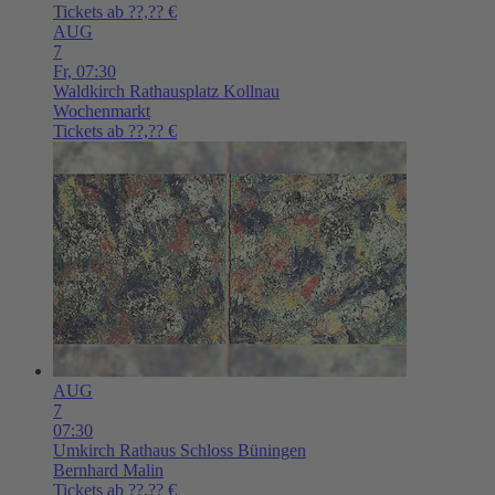
Tickets ab ??,?? €
AUG
7
Fr,
07:30
Waldkirch
Rathausplatz Kollnau
Wochenmarkt
Tickets ab ??,?? €
AUG
7
07:30
Umkirch
Rathaus Schloss Büningen
Bernhard Malin
Tickets ab ??,?? €