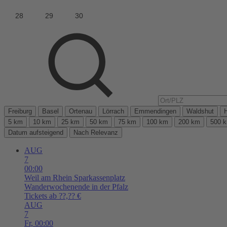
Freiburg
Basel
Ortenau
Lörrach
Emmendingen
Waldshut
5 km
10 km
25 km
50 km
75 km
100 km
200 km
500 
Datum aufsteigend
Nach Relevanz
AUG
7
00:00
Weil am Rhein
Sparkassenplatz
Wanderwochenende in der Pfalz
Tickets ab ??,?? €
AUG
7
Fr,
00:00