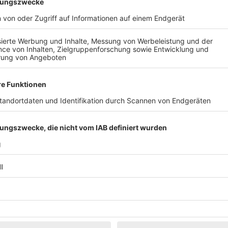
Klassik
Kunst & Museen
Märkte & Messen
Narretei
Politik & 