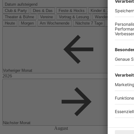
Datum aufsteigend
Club & Party
Dies & Das
Feste & Hocks
Kinder & Jugend
Kino
Theater & Bühne
Vereine
Vortrag & Lesung
Wanderungen
Heute
Morgen
Am Wochenende
Nächste 7 Tage
Vorheriger Monat
Nächster Monat