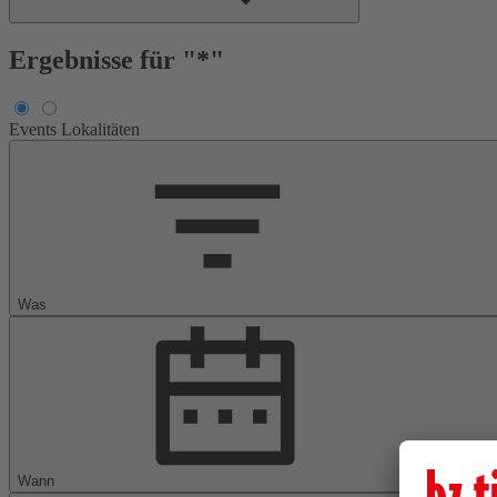
Ergebnisse für "*"
Events
Lokalitäten
Was
Wann