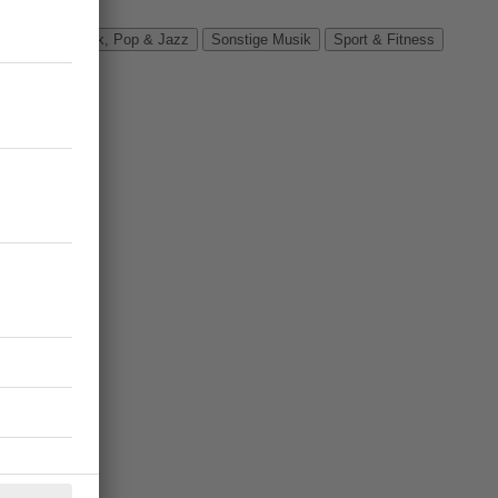
Verbände
Rock, Pop & Jazz
Sonstige Musik
Sport & Fitness