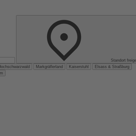
Standort freig
Hochschwarzwald
Markgräflerland
Kaiserstuhl
Elsass & Straßburg
km