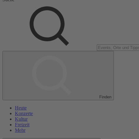
Finden
Heute
Konzerte
Kultur
Freizeit
Mehr