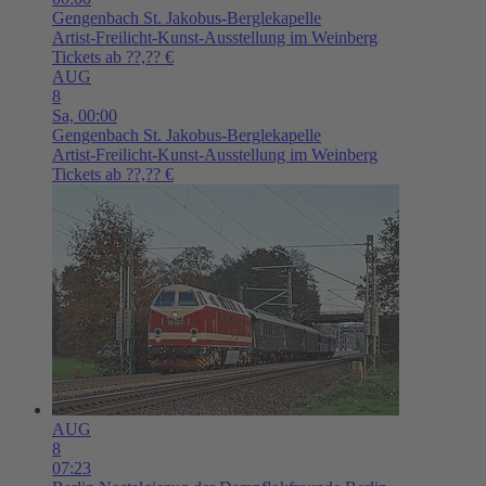
Gengenbach
St. Jakobus-Berglekapelle
Artist-Freilicht-Kunst-Ausstellung im Weinberg
Tickets ab ??,?? €
AUG
8
Sa,
00:00
Gengenbach
St. Jakobus-Berglekapelle
Artist-Freilicht-Kunst-Ausstellung im Weinberg
Tickets ab ??,?? €
AUG
8
07:23