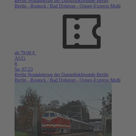
Berlin
Nostalgiezug der Dampflokfreunde Berlin
Berlin - Rostock / Bad Doberan - Ostsee-Express Molli
ab 79,00 €
AUG
8
Sa,
07:23
Berlin
Nostalgiezug der Dampflokfreunde Berlin
Berlin - Rostock / Bad Doberan - Ostsee-Express Molli