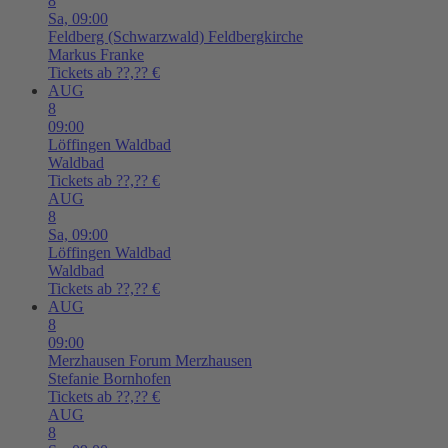
8
Sa,
09:00
Feldberg (Schwarzwald)
Feldbergkirche
Markus Franke
Tickets ab ??,?? €
AUG
8
09:00
Löffingen
Waldbad
Waldbad
Tickets ab ??,?? €
AUG
8
Sa,
09:00
Löffingen
Waldbad
Waldbad
Tickets ab ??,?? €
AUG
8
09:00
Merzhausen
Forum Merzhausen
Stefanie Bornhofen
Tickets ab ??,?? €
AUG
8