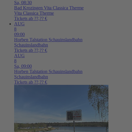
Sa,
08:30
Bad Krozingen
Vita Classica Therme
Vita Classica Therme
Tickets ab ??,?? €
AUG
8
09:00
Horben
Talstation Schauinslandbahn
Schauinslandbahn
Tickets ab ??,?? €
AUG
8
Sa,
09:00
Horben
Talstation Schauinslandbahn
Schauinslandbahn
Tickets ab ??,?? €