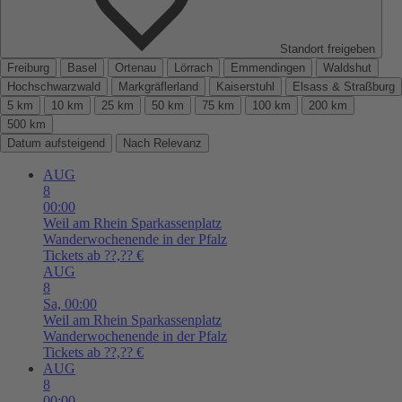
Standort freigeben
Freiburg
Basel
Ortenau
Lörrach
Emmendingen
Waldshut
Hochschwarzwald
Markgräflerland
Kaiserstuhl
Elsass & Straßburg
5 km
10 km
25 km
50 km
75 km
100 km
200 km
500 km
Datum aufsteigend
Nach Relevanz
AUG
8
00:00
Weil am Rhein
Sparkassenplatz
Wanderwochenende in der Pfalz
Tickets ab ??,?? €
AUG
8
Sa,
00:00
Weil am Rhein
Sparkassenplatz
Wanderwochenende in der Pfalz
Tickets ab ??,?? €
AUG
8
00:00