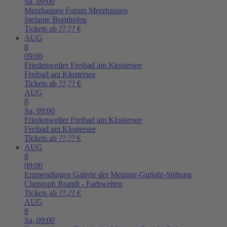
Sa,
09:00
Merzhausen
Forum Merzhausen
Stefanie Bornhofen
Tickets ab ??,?? €
AUG
8
09:00
Friedenweiler
Freibad am Klostersee
Freibad am Klostersee
Tickets ab ??,?? €
AUG
8
Sa,
09:00
Friedenweiler
Freibad am Klostersee
Freibad am Klostersee
Tickets ab ??,?? €
AUG
8
09:00
Emmendingen
Galerie der Metzger-Gutjahr-Stiftung
Christoph Brandt - Farbwelten
Tickets ab ??,?? €
AUG
8
Sa,
09:00