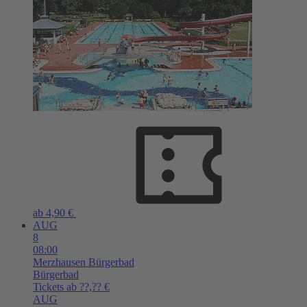
ab 4,90 €
AUG
8
08:00
Merzhausen
Bürgerbad
Bürgerbad
Tickets ab ??,?? €
AUG