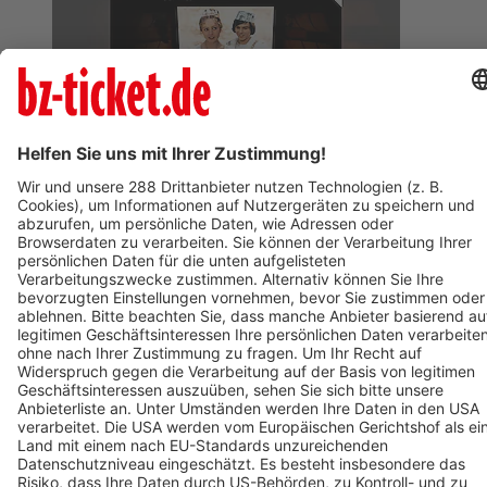
BZ-Card
Freiburg im Breisgau
Drei Haselnüsse für Aschenbrödel
06. Dezember 2026
Termin eintragen