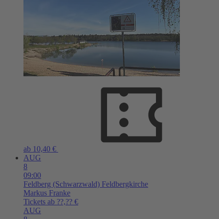
ab 10,40 €
AUG
8
09:00
Feldberg (Schwarzwald)
Feldbergkirche
Markus Franke
Tickets ab ??,?? €
AUG