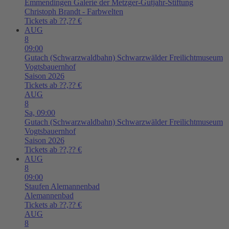
Emmendingen
Galerie der Metzger-Gutjahr-Stiftung
Christoph Brandt - Farbwelten
Tickets ab ??,?? €
AUG
8
09:00
Gutach (Schwarzwaldbahn)
Schwarzwälder Freilichtmuseum
Vogtsbauernhof
Saison 2026
Tickets ab ??,?? €
AUG
8
Sa,
09:00
Gutach (Schwarzwaldbahn)
Schwarzwälder Freilichtmuseum
Vogtsbauernhof
Saison 2026
Tickets ab ??,?? €
AUG
8
09:00
Staufen
Alemannenbad
Alemannenbad
Tickets ab ??,?? €
AUG
8