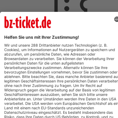
ab 18,00 €
AUG
9
So,
09:00
ST.PAUL IM LAVANTTAL
Johannesberg
St. Pauler Waldgeschichten - Vivaldi der Waldwal - Ticket
zum Mars
ab 18,00 €
AUG
9
09:00
OBERHAUSEN
OBEX | Oberhausen
POLAR EXPERIENCE - Die immersive Ausstellung