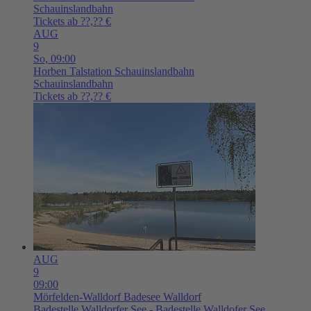
Schauinslandbahn
Tickets ab ??,?? €
AUG
9
So,
09:00
Horben
Talstation Schauinslandbahn
Schauinslandbahn
Tickets ab ??,?? €
AUG
9
09:00
Mörfelden-Walldorf
Badesee Walldorf
Badestelle Walldorfer See - Badestelle Walldofer See