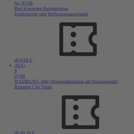
So,
07:00
Bad Kissingen
Regentenbau
Kurkonzerte und Heilwasserausschank
ab 9,68 €
AUG
9
07:00
HAMBURG
Alte Oberpostdirektion am Stephansplatz
Running City Tours
ab 49,39 €