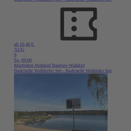
ab 10,40 €
AUG
9
So,
09:00
Mörfelden-Walldorf
Badesee Walldorf
Badestelle Walldorfer See - Badestelle Walldofer See