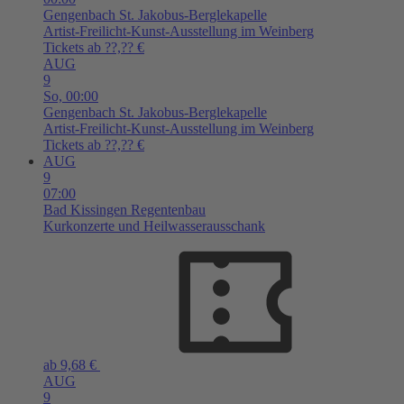
Gengenbach
St. Jakobus-Berglekapelle
Artist-Freilicht-Kunst-Ausstellung im Weinberg
Tickets ab ??,?? €
AUG
9
So,
00:00
Gengenbach
St. Jakobus-Berglekapelle
Artist-Freilicht-Kunst-Ausstellung im Weinberg
Tickets ab ??,?? €
AUG
9
07:00
Bad Kissingen
Regentenbau
Kurkonzerte und Heilwasserausschank
ab 9,68 €
AUG
9