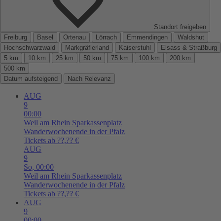
Standort freigeben
Freiburg
Basel
Ortenau
Lörrach
Emmendingen
Waldshut
Hochschwarzwald
Markgräflerland
Kaiserstuhl
Elsass & Straßburg
5 km
10 km
25 km
50 km
75 km
100 km
200 km
500 km
Datum aufsteigend
Nach Relevanz
AUG
9
00:00
Weil am Rhein
Sparkassenplatz
Wanderwochenende in der Pfalz
Tickets ab ??,?? €
AUG
9
So,
00:00
Weil am Rhein
Sparkassenplatz
Wanderwochenende in der Pfalz
Tickets ab ??,?? €
AUG
9
00:00