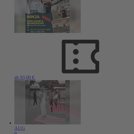
ab 93,00 €
AUG
9