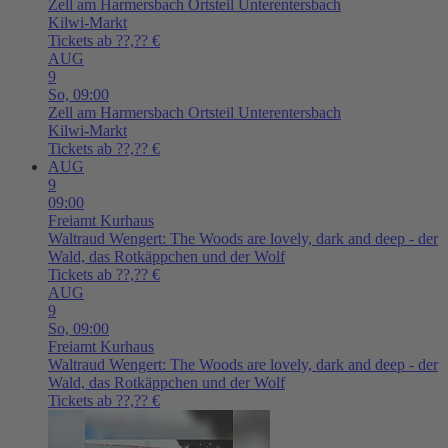
Zell am Harmersbach
Ortsteil Unterentersbach
Kilwi-Markt
Tickets ab ??,?? €
AUG
9
So,
09:00
Zell am Harmersbach
Ortsteil Unterentersbach
Kilwi-Markt
Tickets ab ??,?? €
AUG
9
09:00
Freiamt
Kurhaus
Waltraud Wengert: The Woods are lovely, dark and deep - der
Wald, das Rotkäppchen und der Wolf
Tickets ab ??,?? €
AUG
9
So,
09:00
Freiamt
Kurhaus
Waltraud Wengert: The Woods are lovely, dark and deep - der
Wald, das Rotkäppchen und der Wolf
Tickets ab ??,?? €