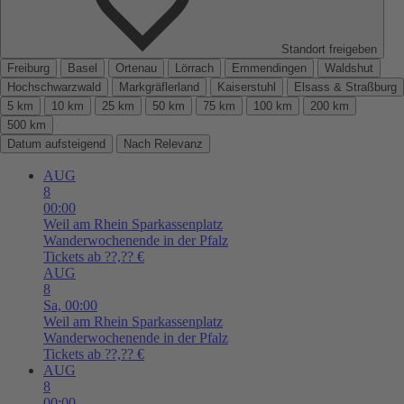
Standort freigeben
Freiburg
Basel
Ortenau
Lörrach
Emmendingen
Waldshut
Hochschwarzwald
Markgräflerland
Kaiserstuhl
Elsass & Straßburg
5 km
10 km
25 km
50 km
75 km
100 km
200 km
500 km
Datum aufsteigend
Nach Relevanz
AUG
8
00:00
Weil am Rhein
Sparkassenplatz
Wanderwochenende in der Pfalz
Tickets ab ??,?? €
AUG
8
Sa,
00:00
Weil am Rhein
Sparkassenplatz
Wanderwochenende in der Pfalz
Tickets ab ??,?? €
AUG
8
00:00