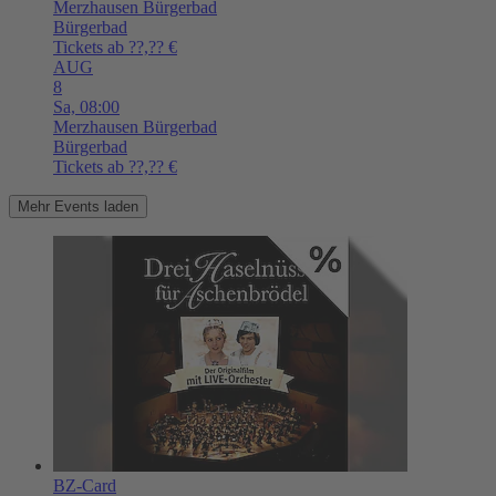
Merzhausen
Bürgerbad
Bürgerbad
Tickets ab ??,?? €
AUG
8
Sa,
08:00
Merzhausen
Bürgerbad
Bürgerbad
Tickets ab ??,?? €
Mehr Events laden
BZ-Card