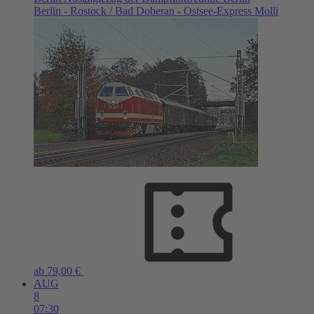
Berlin - Rostock / Bad Doberan - Ostsee-Express Molli
ab 79,00 €
AUG
8
07:30