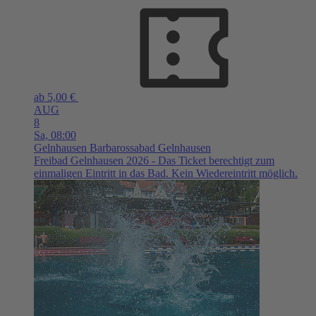
ab 5,00 €
AUG
8
Sa,
08:00
Gelnhausen
Barbarossabad Gelnhausen
Freibad Gelnhausen 2026 - Das Ticket berechtigt zum
einmaligen Eintritt in das Bad. Kein Wiedereintritt möglich.