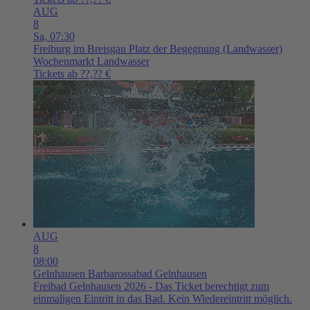
AUG
8
Sa,
07:30
Freiburg im Breisgau
Platz der Begegnung (Landwasser)
Wochenmarkt Landwasser
Tickets ab ??,?? €
AUG
8
08:00
Gelnhausen
Barbarossabad Gelnhausen
Freibad Gelnhausen 2026 - Das Ticket berechtigt zum
einmaligen Eintritt in das Bad. Kein Wiedereintritt möglich.