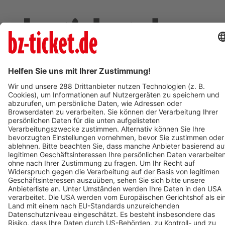
Deine Region. Deine Events.
BZ-Card
schnapp.de
Kontakt
Mediadaten
Datenschutz
Cookie-Einstellungen
Impressum
+49 761 496 8888
Tickethotline Mo–Fr: 9–12 Uhr
System