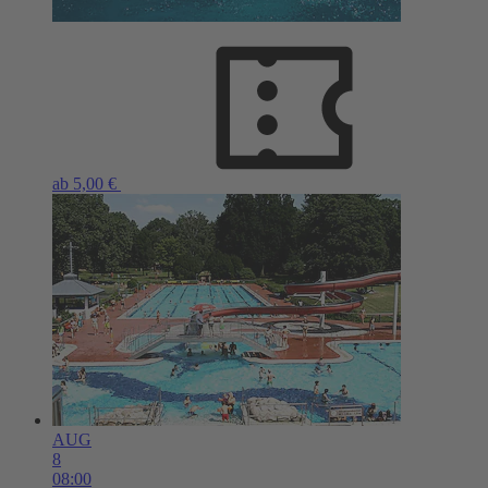
ab 5,00 €
AUG
8
08:00