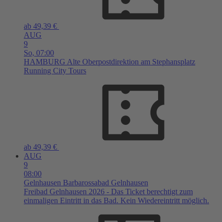
ab 49,39 €
AUG
9
So,
07:00
HAMBURG
Alte Oberpostdirektion am Stephansplatz
Running City Tours
ab 49,39 €
AUG
9
08:00
Gelnhausen
Barbarossabad Gelnhausen
Freibad Gelnhausen 2026 - Das Ticket berechtigt zum
einmaligen Eintritt in das Bad. Kein Wiedereintritt möglich.