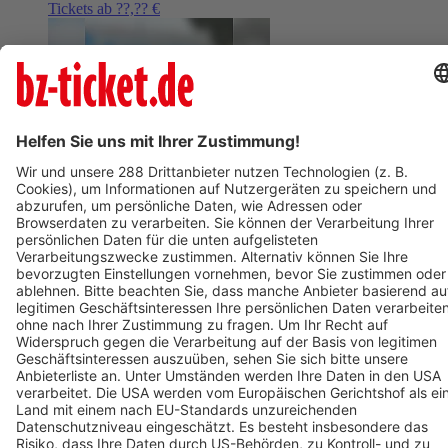
Tickets ab ??,?? €
AUG
9
09:00
BERLIN
Mauerpark Berlin
Graffitiworkshop im Mauerpark
ab 105,01 €
AUG
9