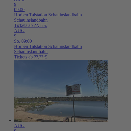
9
09:00
Horben
Talstation Schauinslandbahn
Schauinslandbahn
Tickets ab ??,?? €
AUG
9
So,
09:00
Horben
Talstation Schauinslandbahn
Schauinslandbahn
Tickets ab ??,?? €
AUG
9