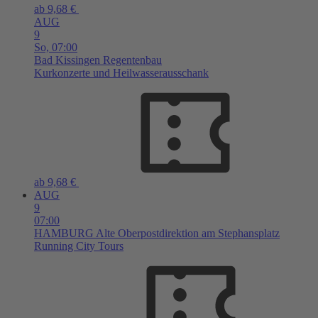
ab 9,68 €
AUG
9
So,
07:00
Bad Kissingen
Regentenbau
Kurkonzerte und Heilwasserausschank
ab 9,68 €
AUG
9
07:00
HAMBURG
Alte Oberpostdirektion am Stephansplatz
Running City Tours