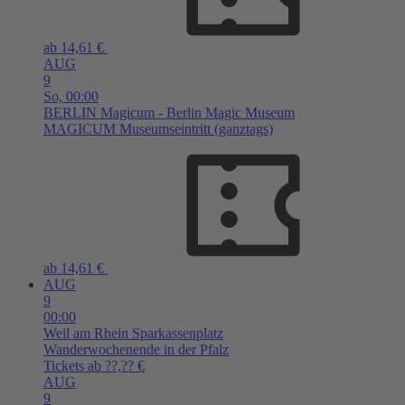
ab 14,61 €
AUG
9
So,
00:00
BERLIN
Magicum - Berlin Magic Museum
MAGICUM Museumseintritt (ganztags)
ab 14,61 €
AUG
9
00:00
Weil am Rhein
Sparkassenplatz
Wanderwochenende in der Pfalz
Tickets ab ??,?? €
AUG
9