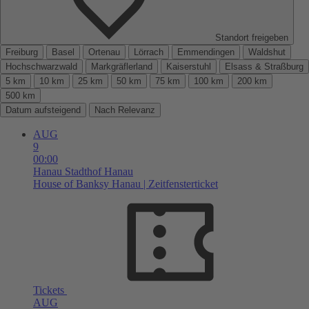
Standort freigeben
Freiburg
Basel
Ortenau
Lörrach
Emmendingen
Waldshut
Hochschwarzwald
Markgräflerland
Kaiserstuhl
Elsass & Straßburg
5 km
10 km
25 km
50 km
75 km
100 km
200 km
500 km
Datum aufsteigend
Nach Relevanz
AUG
9
00:00
Hanau
Stadthof Hanau
House of Banksy Hanau | Zeitfensterticket
Tickets
AUG