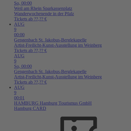
So,
00:00
Weil am Rhein
Sparkassenplatz
Wanderwochenende in der Pfalz
Tickets ab ??,?? €
AUG
9
00:00
Gengenbach
St. Jakobus-Berglekapelle
Artist-Freilicht-Kunst-Ausstellung im Weinberg
Tickets ab ??,?? €
AUG
9
So,
00:00
Gengenbach
St. Jakobus-Berglekapelle
Artist-Freilicht-Kunst-Ausstellung im Weinberg
Tickets ab ??,?? €
AUG
9
00:01
HAMBURG
Hamburg Tourismus GmbH
Hamburg CARD