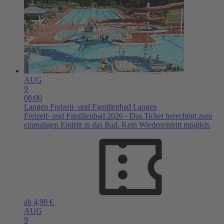
AUG
9
08:00
Langen
Freizeit- und Familienbad Langen
Freizeit- und Familienbad 2026 - Das Ticket berechtigt zum
einmaligen Eintritt in das Bad. Kein Wiedereintritt möglich.
ab 4,90 €
AUG
9