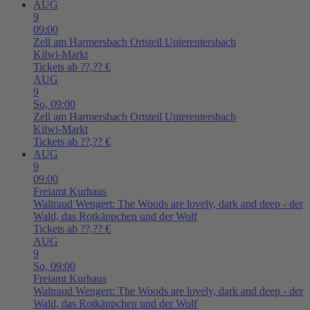
AUG
9
09:00
Zell am Harmersbach
Ortsteil Unterentersbach
Kilwi-Markt
Tickets ab ??,?? €
AUG
9
So,
09:00
Zell am Harmersbach
Ortsteil Unterentersbach
Kilwi-Markt
Tickets ab ??,?? €
AUG
9
09:00
Freiamt
Kurhaus
Waltraud Wengert: The Woods are lovely, dark and deep - der
Wald, das Rotkäppchen und der Wolf
Tickets ab ??,?? €
AUG
9
So,
09:00
Freiamt
Kurhaus
Waltraud Wengert: The Woods are lovely, dark and deep - der
Wald, das Rotkäppchen und der Wolf