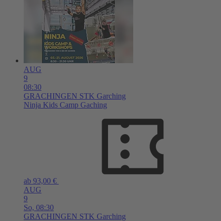
AUG
9
08:30
GRACHINGEN
STK Garching
Ninja Kids Camp Gaching
ab 93,00 €
AUG
9
So,
08:30
GRACHINGEN
STK Garching