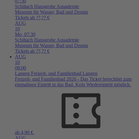
07:30
Schiltach
Hansgrohe Aquademie
Museum für Wasser, Bad und Design
Tickets ab ??,?? €
AUG
10
Mo,
07:30
Schiltach
Hansgrohe Aquademie
Museum für Wasser, Bad und Design
Tickets ab ??,?? €
AUG
10
08:00
Langen
Freizeit- und Familienbad Langen
Freizeit- und Familienbad 2026 - Das Ticket berechtigt zum
einmaligen Eintritt in das Bad. Kein Wiedereintritt möglich.
ab 4,90 €
AUG