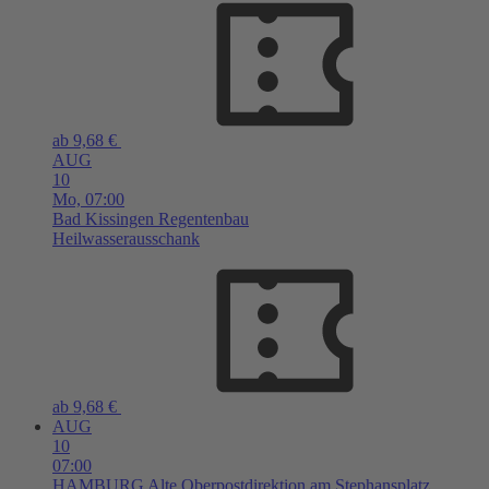
ab 9,68 €
AUG
10
Mo,
07:00
Bad Kissingen
Regentenbau
Heilwasserausschank
ab 9,68 €
AUG
10
07:00
HAMBURG
Alte Oberpostdirektion am Stephansplatz