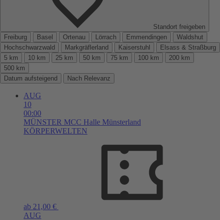
Standort freigeben
Freiburg
Basel
Ortenau
Lörrach
Emmendingen
Waldshut
Hochschwarzwald
Markgräflerland
Kaiserstuhl
Elsass & Straßburg
5 km
10 km
25 km
50 km
75 km
100 km
200 km
500 km
Datum aufsteigend
Nach Relevanz
AUG
10
00:00
MÜNSTER
MCC Halle Münsterland
KÖRPERWELTEN
ab 21,00 €
AUG