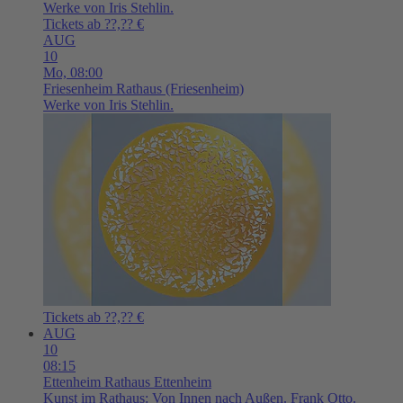
Werke von Iris Stehlin.
Tickets ab ??,?? €
AUG
10
Mo,
08:00
Friesenheim
Rathaus (Friesenheim)
Werke von Iris Stehlin.
Tickets ab ??,?? €
AUG
10
08:15
Ettenheim
Rathaus Ettenheim
Kunst im Rathaus: Von Innen nach Außen. Frank Otto.