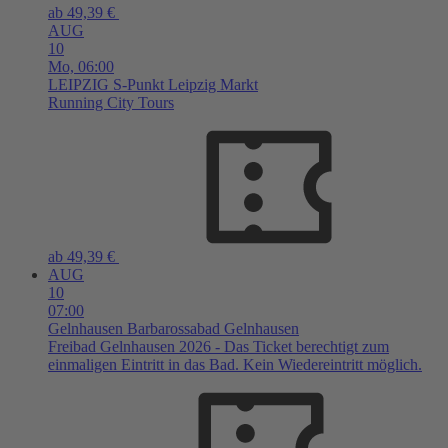
ab 49,39 €
AUG
10
Mo,
06:00
LEIPZIG
S-Punkt Leipzig Markt
Running City Tours
ab 49,39 €
AUG
10
07:00
Gelnhausen
Barbarossabad Gelnhausen
Freibad Gelnhausen 2026 - Das Ticket berechtigt zum
einmaligen Eintritt in das Bad. Kein Wiedereintritt möglich.