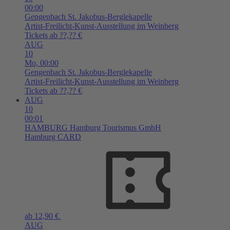
00:00
Gengenbach
St. Jakobus-Berglekapelle
Artist-Freilicht-Kunst-Ausstellung im Weinberg
Tickets ab ??,?? €
AUG
10
Mo,
00:00
Gengenbach
St. Jakobus-Berglekapelle
Artist-Freilicht-Kunst-Ausstellung im Weinberg
Tickets ab ??,?? €
AUG
10
00:01
HAMBURG
Hamburg Tourismus GmbH
Hamburg CARD
ab 12,90 €
AUG