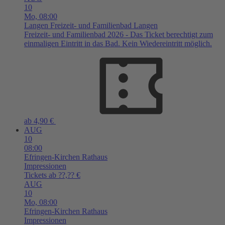
10
Mo,
08:00
Langen
Freizeit- und Familienbad Langen
Freizeit- und Familienbad 2026 - Das Ticket berechtigt zum
einmaligen Eintritt in das Bad. Kein Wiedereintritt möglich.
ab 4,90 €
AUG
10
08:00
Efringen-Kirchen
Rathaus
Impressionen
Tickets ab ??,?? €
AUG
10
Mo,
08:00
Efringen-Kirchen
Rathaus
Impressionen