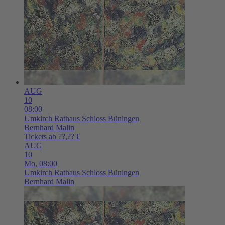
AUG
10
08:00
Umkirch
Rathaus Schloss Büningen
Bernhard Malin
Tickets ab ??,?? €
AUG
10
Mo,
08:00
Umkirch
Rathaus Schloss Büningen
Bernhard Malin