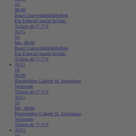
10
08:00
Basel
Universitätsbibliothek
Ein Entwurf macht Schule.
Tickets ab ??,?? €
AUG
10
Mo,
08:00
Basel
Universitätsbibliothek
Ein Entwurf macht Schule.
Tickets ab ??,?? €
AUG
10
08:00
Rheinfelden
Galerie St. Josefshaus
Serienade
Tickets ab ??,?? €
AUG
10
Mo,
08:00
Rheinfelden
Galerie St. Josefshaus
Serienade
Tickets ab ??,?? €
AUG
10