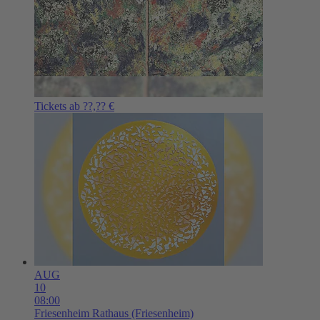
Tickets ab ??,?? €
AUG
10
08:00
Friesenheim
Rathaus (Friesenheim)