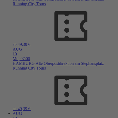
Running City Tours
ab 49,39 €
AUG
10
Mo,
07:00
HAMBURG
Alte Oberpostdirektion am Stephansplatz
Running City Tours
ab 49,39 €
AUG