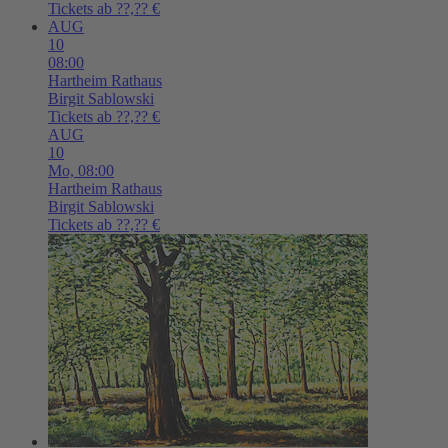
Tickets ab ??,?? €
AUG
10
08:00
Hartheim
Rathaus
Birgit Sablowski
Tickets ab ??,?? €
AUG
10
Mo,
08:00
Hartheim
Rathaus
Birgit Sablowski
Tickets ab ??,?? €