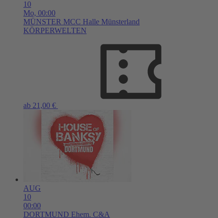
10
Mo,
00:00
MÜNSTER
MCC Halle Münsterland
KÖRPERWELTEN
ab 21,00 €
AUG
10
00:00
DORTMUND
Ehem. C&A