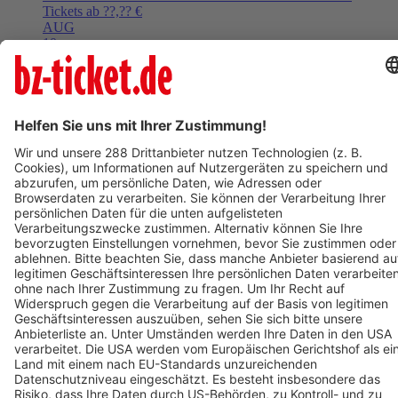
Tickets ab ??,?? €
AUG
10
Mo,
08:15
Ettenheim
Rathaus Ettenheim
Kunst im Rathaus: Von Innen nach Außen. Frank Otto.
Tickets ab ??,?? €
Mehr Events laden
BZ-Card
Freiburg im Breisgau
Drei Haselnüsse für Aschenbrödel