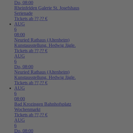
Do,
08:00
Rheinfelden
Galerie St. Josefshaus
Serienade
Tickets ab ??,?? €
AUG
6
08:00
Neuried
Rathaus (Altenheim)
Kunstausstellung. Hedwig Jägle.
Tickets ab ??,?? €
AUG
6
Do,
08:00
Neuried
Rathaus (Altenheim)
Kunstausstellung. Hedwig Jägle.
Tickets ab ??,?? €
AUG
6
08:00
Bad Krozingen
Bahnhofsplatz
Wochenmarkt
Tickets ab ??,?? €
AUG
6
Do,
08:00