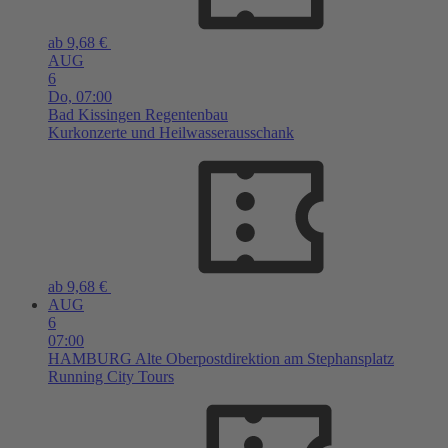
ab 9,68 €
AUG
6
Do,
07:00
Bad Kissingen
Regentenbau
Kurkonzerte und Heilwasserausschank
ab 9,68 €
AUG
6
07:00
HAMBURG
Alte Oberpostdirektion am Stephansplatz
Running City Tours