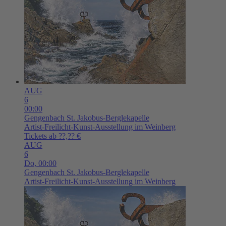
AUG
6
00:00
Gengenbach
St. Jakobus-Berglekapelle
Artist-Freilicht-Kunst-Ausstellung im Weinberg
Tickets ab ??,?? €
AUG
6
Do,
00:00
Gengenbach
St. Jakobus-Berglekapelle
Artist-Freilicht-Kunst-Ausstellung im Weinberg