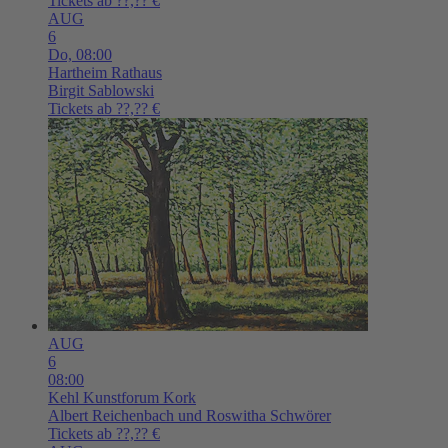
Tickets ab ??,?? €
AUG
6
Do,
08:00
Hartheim
Rathaus
Birgit Sablowski
Tickets ab ??,?? €
AUG
6
08:00
Kehl
Kunstforum Kork
Albert Reichenbach und Roswitha Schwörer
Tickets ab ??,?? €