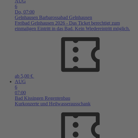
AUG
6
Do,
07:00
Gelnhausen
Barbarossabad Gelnhausen
Freibad Gelnhausen 2026 - Das Ticket berechtigt zum
einmaligen Eintritt in das Bad. Kein Wiedereintritt möglich.
ab 5,00 €
AUG
6
07:00
Bad Kissingen
Regentenbau
Kurkonzerte und Heilwasserausschank