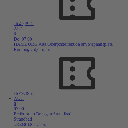
ab 49,39 €
AUG
6
Do,
07:00
HAMBURG
Alte Oberpostdirektion am Stephansplatz
Running City Tours
ab 49,39 €
AUG
6
07:00
Freiburg im Breisgau
Strandbad
Strandbad
Tickets ab ??,?? €