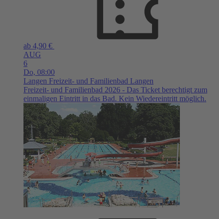
ab 4,90 €
AUG
6
Do,
08:00
Langen
Freizeit- und Familienbad Langen
Freizeit- und Familienbad 2026 - Das Ticket berechtigt zum
einmaligen Eintritt in das Bad. Kein Wiedereintritt möglich.