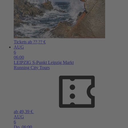
Tickets ab ??,?? €
AUG
6
06:00
LEIPZIG
S-Punkt Leipzig Markt
Running City Tours
ab 49,39 €
AUG
6
Do,
06:00