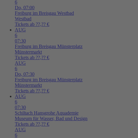
6
Do,
07:00
Freiburg im Breisgau
Westbad
Westbad
Tickets ab ??,?? €
AUG
6
07:30
Freiburg im Breisgau
Münsterplatz
Münstermarkt
Tickets ab ??,?? €
AUG
6
Do,
07:30
Freiburg im Breisgau
Münsterplatz
Münstermarkt
Tickets ab ??,?? €
AUG
6
07:30
Schiltach
Hansgrohe Aquademie
Museum für Wasser, Bad und Design
Tickets ab ??,?? €
AUG
6