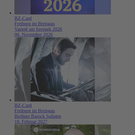
BZ-Card
Freiburg im Breisgau
Varieté am Seepark 2026
08. November 2026
BZ-Card
Freiburg im Breisgau
Berliner Barock Solisten
18. Februar 2027