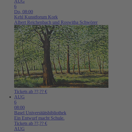
AUG
6
Do,
08:00
Kehl
Kunstforum Kork
Albert Reichenbach und Roswitha Schwörer
Tickets ab ??,?? €
AUG
6
08:00
Basel
Universitätsbibliothek
Ein Entwurf macht Schule.
Tickets ab ??,?? €
AUG