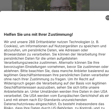
BZ-Card
Freiburg im Breisgau
MUNDOLOGIA: Peter Wohlleben live - Das geheime Leben
der Bäume
28. Januar 2027