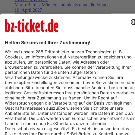
Mario Barth - Männer sind nichts ohne die Frauen
10. April 2027
BZ-Card
Freiburg im Breisgau
Wolfgang Amadeus Mozart
05. Januar 2027