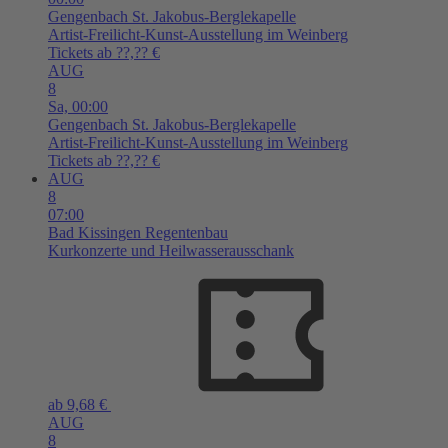
Gengenbach
St. Jakobus-Berglekapelle
Artist-Freilicht-Kunst-Ausstellung im Weinberg
Tickets ab ??,?? €
AUG
8
Sa,
00:00
Gengenbach
St. Jakobus-Berglekapelle
Artist-Freilicht-Kunst-Ausstellung im Weinberg
Tickets ab ??,?? €
AUG
8
07:00
Bad Kissingen
Regentenbau
Kurkonzerte und Heilwasserausschank
ab 9,68 €
AUG
8