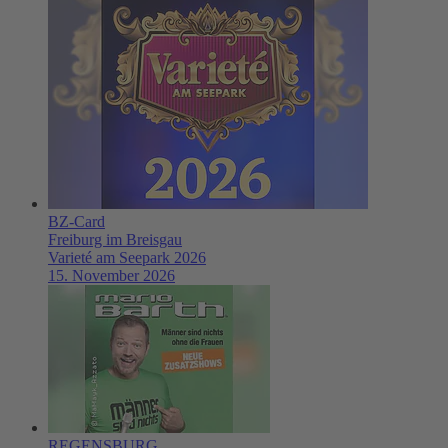
BZ-Card
Freiburg im Breisgau
Varieté am Seepark 2026
15. November 2026
REGENSBURG