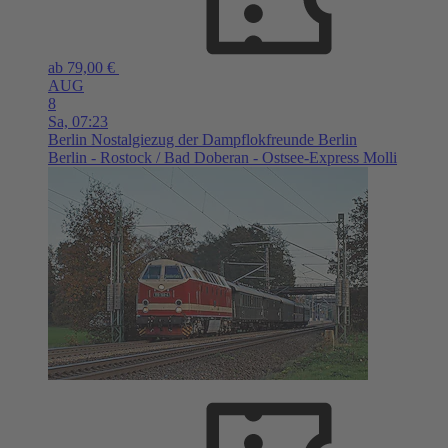
ab 79,00 €
AUG
8
Sa,
07:23
Berlin
Nostalgiezug der Dampflokfreunde Berlin
Berlin - Rostock / Bad Doberan - Ostsee-Express Molli