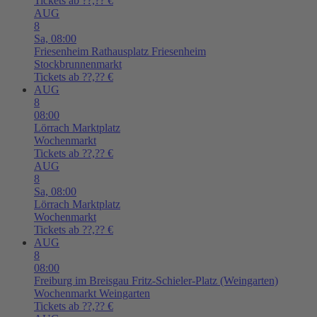
Tickets ab ??,?? €
AUG
8
Sa,
08:00
Friesenheim
Rathausplatz Friesenheim
Stockbrunnenmarkt
Tickets ab ??,?? €
AUG
8
08:00
Lörrach
Marktplatz
Wochenmarkt
Tickets ab ??,?? €
AUG
8
Sa,
08:00
Lörrach
Marktplatz
Wochenmarkt
Tickets ab ??,?? €
AUG
8
08:00
Freiburg im Breisgau
Fritz-Schieler-Platz (Weingarten)
Wochenmarkt Weingarten
Tickets ab ??,?? €