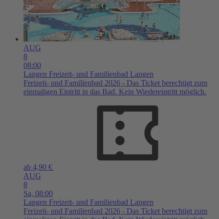
AUG
8
08:00
Langen
Freizeit- und Familienbad Langen
Freizeit- und Familienbad 2026 - Das Ticket berechtigt zum
einmaligen Eintritt in das Bad. Kein Wiedereintritt möglich.
ab 4,90 €
AUG
8
Sa,
08:00
Langen
Freizeit- und Familienbad Langen
Freizeit- und Familienbad 2026 - Das Ticket berechtigt zum