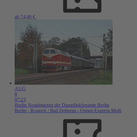
ab 74,00 €
AUG
8
07:23
Berlin
Nostalgiezug der Dampflokfreunde Berlin
Berlin - Rostock / Bad Doberan - Ostsee-Express Molli