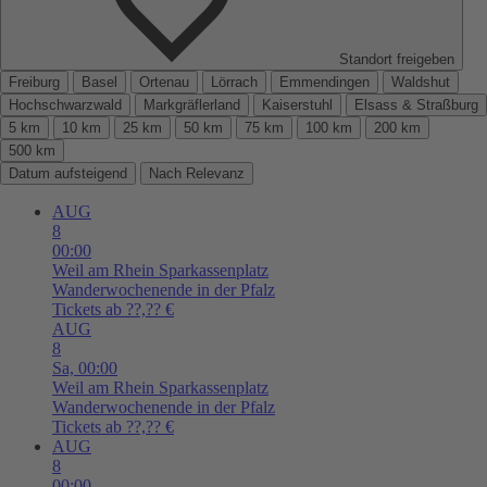
Standort freigeben
Freiburg
Basel
Ortenau
Lörrach
Emmendingen
Waldshut
Hochschwarzwald
Markgräflerland
Kaiserstuhl
Elsass & Straßburg
5 km
10 km
25 km
50 km
75 km
100 km
200 km
500 km
Datum aufsteigend
Nach Relevanz
AUG
8
00:00
Weil am Rhein
Sparkassenplatz
Wanderwochenende in der Pfalz
Tickets ab ??,?? €
AUG
8
Sa,
00:00
Weil am Rhein
Sparkassenplatz
Wanderwochenende in der Pfalz
Tickets ab ??,?? €
AUG
8
00:00