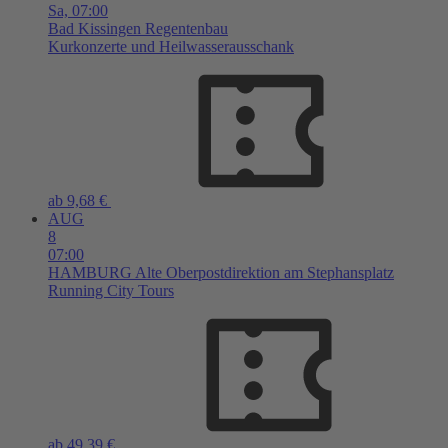
Sa,
07:00
Bad Kissingen
Regentenbau
Kurkonzerte und Heilwasserausschank
ab 9,68 €
AUG
8
07:00
HAMBURG
Alte Oberpostdirektion am Stephansplatz
Running City Tours
ab 49,39 €