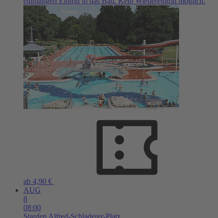
einmaligen Eintritt in das Bad. Kein Wiedereintritt möglich.
ab 4,90 €
AUG
8
08:00
Staufen
Alfred-Schladerer-Platz