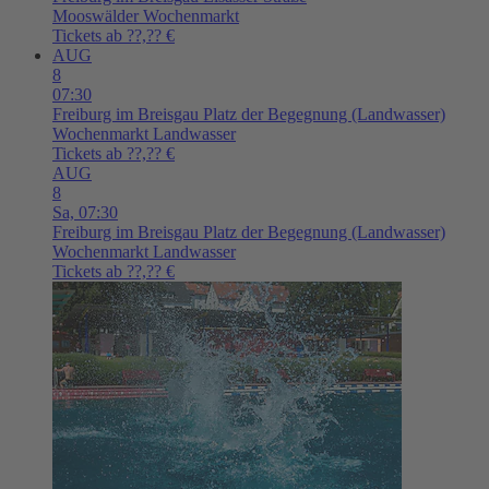
Mooswälder Wochenmarkt
Tickets ab ??,?? €
AUG
8
07:30
Freiburg im Breisgau
Platz der Begegnung (Landwasser)
Wochenmarkt Landwasser
Tickets ab ??,?? €
AUG
8
Sa,
07:30
Freiburg im Breisgau
Platz der Begegnung (Landwasser)
Wochenmarkt Landwasser
Tickets ab ??,?? €