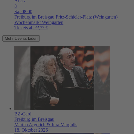
AUG
8
Sa,
08:00
Freiburg im Breisgau
Fritz-Schieler-Platz (Weingarten)
Wochenmarkt Weingarten
Tickets ab ??,?? €
Mehr Events laden
BZ-Card
Freiburg im Breisgau
Martha Argerich & Jura Margulis
18. Oktober 2026