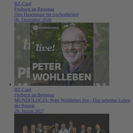
BZ-Card
Freiburg im Breisgau
Drei Haselnüsse für Aschenbrödel
06. Dezember 2026
BZ-Card
Freiburg im Breisgau
MUNDOLOGIA: Peter Wohlleben live - Das geheime Leben
der Bäume
28. Januar 2027