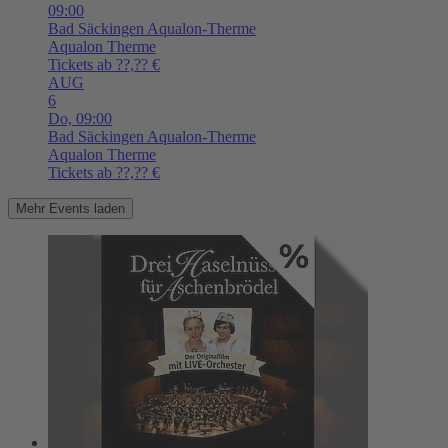
09:00
Bad Säckingen
Aqualon-Therme
Aqualon Therme
Tickets ab ??,?? €
AUG
6
Do,
09:00
Bad Säckingen
Aqualon-Therme
Aqualon Therme
Tickets ab ??,?? €
Mehr Events laden