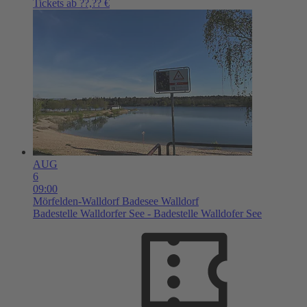
Tickets ab ??,?? €
AUG
6
09:00
Mörfelden-Walldorf
Badesee Walldorf
Badestelle Walldorfer See - Badestelle Walldofer See