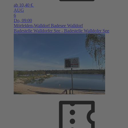
ab 10,40 €
AUG
6
Do,
09:00
Mörfelden-Walldorf
Badesee Walldorf
Badestelle Walldorfer See - Badestelle Walldofer See