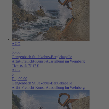
AUG
6
00:00
Gengenbach
St. Jakobus-Berglekapelle
Artist-Freilicht-Kunst-Ausstellung im Weinberg
Tickets ab ??,?? €
AUG
6
Do,
00:00
Gengenbach
St. Jakobus-Berglekapelle
Artist-Freilicht-Kunst-Ausstellung im Weinberg