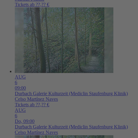
Tickets ab ??,?? €
AUG
6
09:00
Durbach
Galerie Kulturzeit (Mediclin Staufenburg Klinik)
Celso Martínez Naves
Tickets ab ??,?? €
AUG
6
Do,
09:00
Durbach
Galerie Kulturzeit (Mediclin Staufenburg Klinik)
Celso Martínez Naves