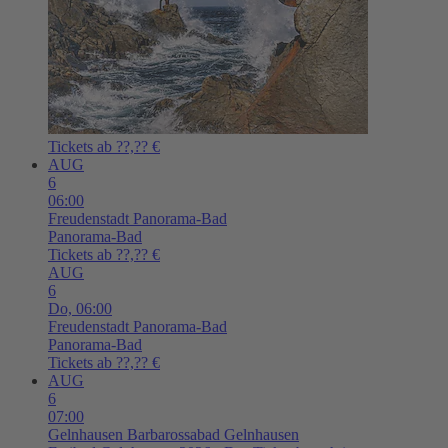
Tickets ab ??,?? €
AUG
6
06:00
Freudenstadt
Panorama-Bad
Panorama-Bad
Tickets ab ??,?? €
AUG
6
Do,
06:00
Freudenstadt
Panorama-Bad
Panorama-Bad
Tickets ab ??,?? €
AUG
6
07:00
Gelnhausen
Barbarossabad Gelnhausen