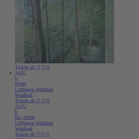
Tickets ab ??,?? €
AUG
6
09:00
Löffingen
Waldbad
Waldbad
Tickets ab ??,?? €
AUG
6
Do,
09:00
Löffingen
Waldbad
Waldbad
Tickets ab ??,?? €