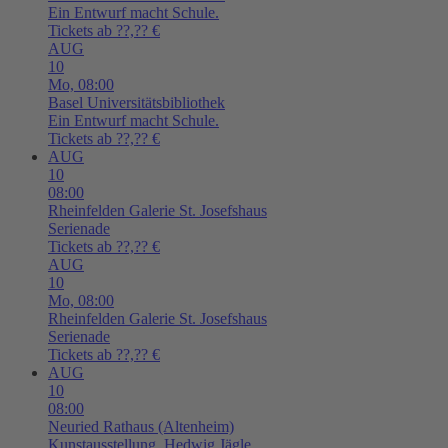
Ein Entwurf macht Schule.
Tickets ab ??,?? €
AUG
10
Mo,
08:00
Basel
Universitätsbibliothek
Ein Entwurf macht Schule.
Tickets ab ??,?? €
AUG
10
08:00
Rheinfelden
Galerie St. Josefshaus
Serienade
Tickets ab ??,?? €
AUG
10
Mo,
08:00
Rheinfelden
Galerie St. Josefshaus
Serienade
Tickets ab ??,?? €
AUG
10
08:00
Neuried
Rathaus (Altenheim)
Kunstausstellung. Hedwig Jägle.