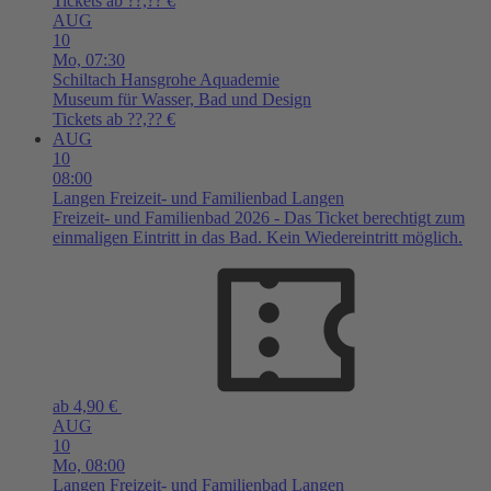
Tickets ab ??,?? €
AUG
10
Mo,
07:30
Schiltach
Hansgrohe Aquademie
Museum für Wasser, Bad und Design
Tickets ab ??,?? €
AUG
10
08:00
Langen
Freizeit- und Familienbad Langen
Freizeit- und Familienbad 2026 - Das Ticket berechtigt zum
einmaligen Eintritt in das Bad. Kein Wiedereintritt möglich.
ab 4,90 €
AUG
10
Mo,
08:00
Langen
Freizeit- und Familienbad Langen