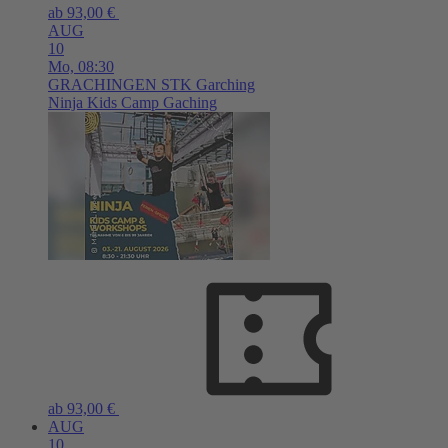
ab 93,00 €
AUG
10
Mo,
08:30
GRACHINGEN
STK Garching
Ninja Kids Camp Gaching
ab 93,00 €
AUG
10