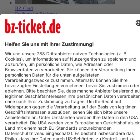
BZ-Card
Freiburg im Breisgau
Berliner Barock Solisten
18. Februar 2027
BZ-Card
Freiburg im Breisgau
Martha Argerich & Jura Margulis
18. Oktober 2026