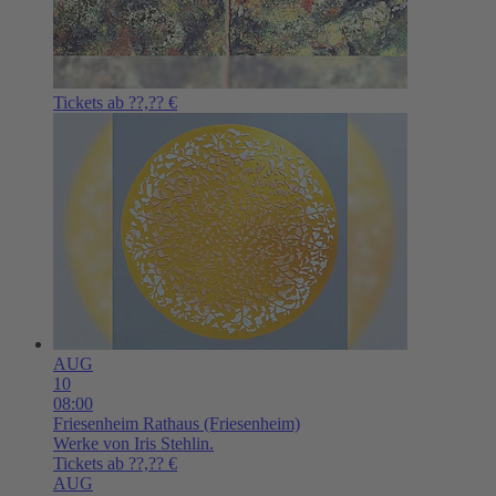
Tickets ab ??,?? €
AUG
10
08:00
Friesenheim
Rathaus (Friesenheim)
Werke von Iris Stehlin.
Tickets ab ??,?? €
AUG