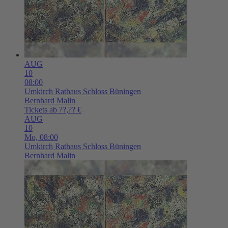
AUG
10
08:00
Umkirch
Rathaus Schloss Büningen
Bernhard Malin
Tickets ab ??,?? €
AUG
10
Mo,
08:00
Umkirch
Rathaus Schloss Büningen
Bernhard Malin