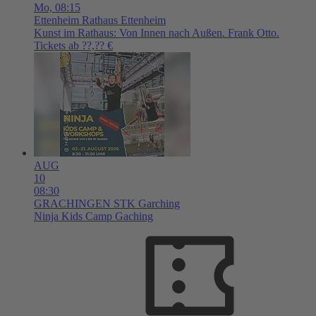
Mo,
08:15
Ettenheim
Rathaus Ettenheim
Kunst im Rathaus: Von Innen nach Außen. Frank Otto.
Tickets ab ??,?? €
AUG
10
08:30
GRACHINGEN
STK Garching
Ninja Kids Camp Gaching