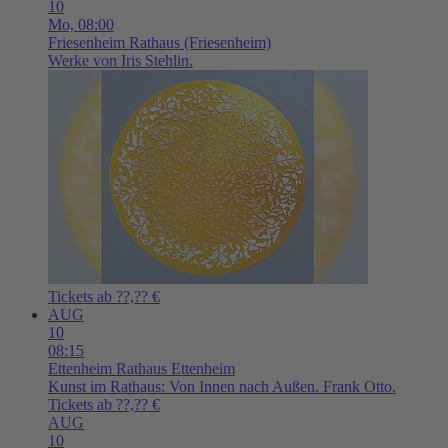
10
Mo,
08:00
Friesenheim
Rathaus (Friesenheim)
Werke von Iris Stehlin.
Tickets ab ??,?? €
AUG
10
08:15
Ettenheim
Rathaus Ettenheim
Kunst im Rathaus: Von Innen nach Außen. Frank Otto.
Tickets ab ??,?? €
AUG
10