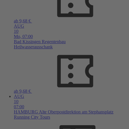
ab 9,68 €
AUG
10
Mo,
07:00
Bad Kissingen
Regentenbau
Heilwasserausschank
ab 9,68 €
AUG
10
07:00
HAMBURG
Alte Oberpostdirektion am Stephansplatz
Running City Tours