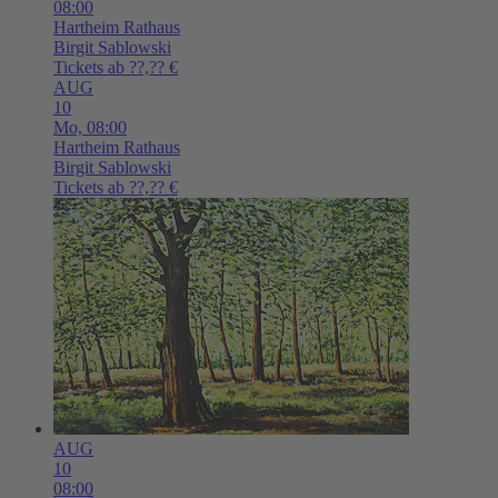
08:00
Hartheim
Rathaus
Birgit Sablowski
Tickets ab ??,?? €
AUG
10
Mo,
08:00
Hartheim
Rathaus
Birgit Sablowski
Tickets ab ??,?? €
AUG
10
08:00