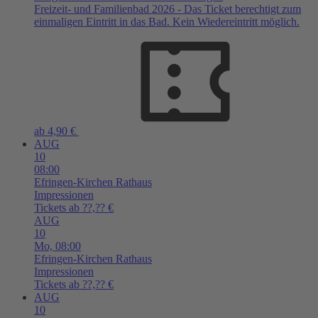
Freizeit- und Familienbad 2026 - Das Ticket berechtigt zum
einmaligen Eintritt in das Bad. Kein Wiedereintritt möglich.
ab 4,90 €
AUG
10
08:00
Efringen-Kirchen
Rathaus
Impressionen
Tickets ab ??,?? €
AUG
10
Mo,
08:00
Efringen-Kirchen
Rathaus
Impressionen
Tickets ab ??,?? €
AUG
10