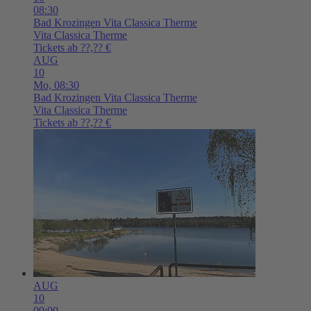
08:30
Bad Krozingen
Vita Classica Therme
Vita Classica Therme
Tickets ab ??,?? €
AUG
10
Mo,
08:30
Bad Krozingen
Vita Classica Therme
Vita Classica Therme
Tickets ab ??,?? €
AUG
10
09:00