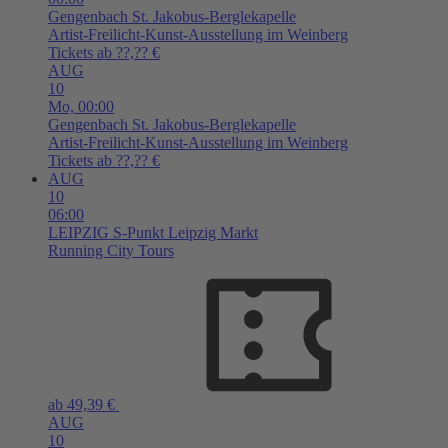
Gengenbach
St. Jakobus-Berglekapelle
Artist-Freilicht-Kunst-Ausstellung im Weinberg
Tickets ab ??,?? €
AUG
10
Mo,
00:00
Gengenbach
St. Jakobus-Berglekapelle
Artist-Freilicht-Kunst-Ausstellung im Weinberg
Tickets ab ??,?? €
AUG
10
06:00
LEIPZIG
S-Punkt Leipzig Markt
Running City Tours
ab 49,39 €
AUG
10