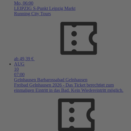
Mo,
06:00
LEIPZIG
S-Punkt Leipzig Markt
Running City Tours
ab 49,39 €
AUG
10
07:00
Gelnhausen
Barbarossabad Gelnhausen
Freibad Gelnhausen 2026 - Das Ticket berechtigt zum
einmaligen Eintritt in das Bad. Kein Wiedereintritt möglich.