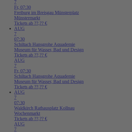
7
Fr,
07:30
Freiburg im Breisgau
Münsterplatz
Münstermarkt
Tickets ab ??,?? €
AUG
7
07:30
Schiltach
Hansgrohe Aquademie
Museum für Wasser, Bad und Design
Tickets ab ??,?? €
AUG
7
Fr,
07:30
Schiltach
Hansgrohe Aquademie
Museum für Wasser, Bad und Design
Tickets ab ??,?? €
AUG
7
07:30
Waldkirch
Rathausplatz Kollnau
Wochenmarkt
Tickets ab ??,?? €
AUG
7