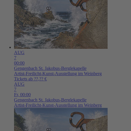
AUG
7
00:00
Gengenbach
St. Jakobus-Berglekapelle
Artist-Freilicht-Kunst-Ausstellung im Weinberg
Tickets ab ??,?? €
AUG
7
Fr,
00:00
Gengenbach
St. Jakobus-Berglekapelle
Artist-Freilicht-Kunst-Ausstellung im Weinberg