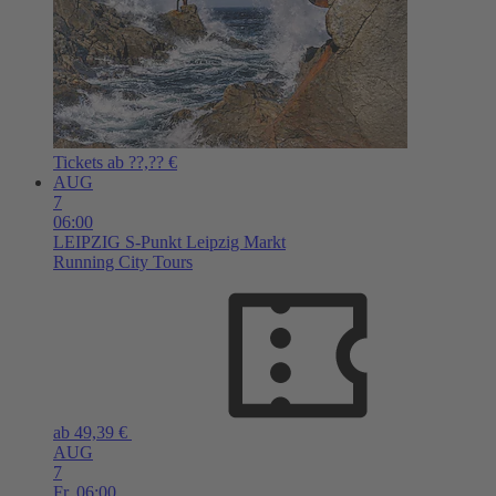
Tickets ab ??,?? €
AUG
7
06:00
LEIPZIG
S-Punkt Leipzig Markt
Running City Tours
ab 49,39 €
AUG
7
Fr,
06:00