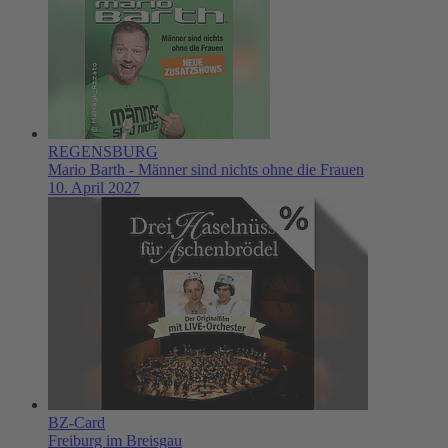
REGENSBURG
Mario Barth - Männer sind nichts ohne die Frauen
10. April 2027
BZ-Card
Freiburg im Breisgau