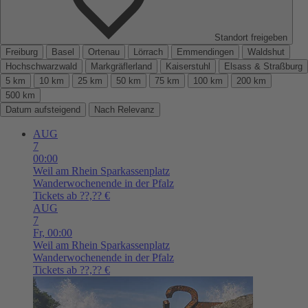
Standort freigeben
Freiburg
Basel
Ortenau
Lörrach
Emmendingen
Waldshut
Hochschwarzwald
Markgräflerland
Kaiserstuhl
Elsass & Straßburg
5 km
10 km
25 km
50 km
75 km
100 km
200 km
500 km
Datum aufsteigend
Nach Relevanz
AUG
7
00:00
Weil am Rhein
Sparkassenplatz
Wanderwochenende in der Pfalz
Tickets ab ??,?? €
AUG
7
Fr,
00:00
Weil am Rhein
Sparkassenplatz
Wanderwochenende in der Pfalz
Tickets ab ??,?? €