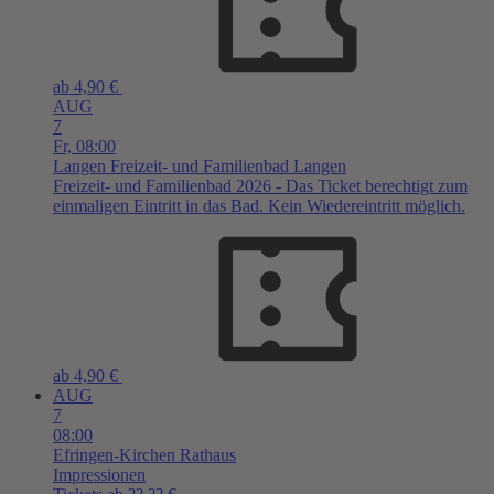
ab 4,90 €
AUG
7
Fr,
08:00
Langen
Freizeit- und Familienbad Langen
Freizeit- und Familienbad 2026 - Das Ticket berechtigt zum
einmaligen Eintritt in das Bad. Kein Wiedereintritt möglich.
ab 4,90 €
AUG
7
08:00
Efringen-Kirchen
Rathaus
Impressionen