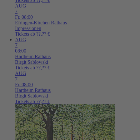
Tickets ab ??,?? €
AUG
7
Fr,
08:00
Efringen-Kirchen
Rathaus
Impressionen
Tickets ab ??,?? €
AUG
7
08:00
Hartheim
Rathaus
Birgit Sablowski
Tickets ab ??,?? €
AUG
7
Fr,
08:00
Hartheim
Rathaus
Birgit Sablowski
Tickets ab ??,?? €