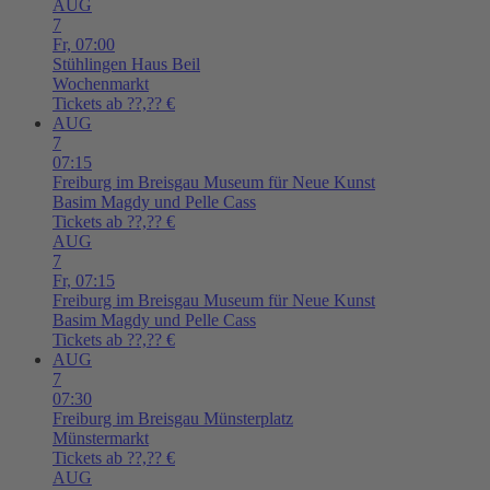
AUG
7
Fr,
07:00
Stühlingen
Haus Beil
Wochenmarkt
Tickets ab ??,?? €
AUG
7
07:15
Freiburg im Breisgau
Museum für Neue Kunst
Basim Magdy und Pelle Cass
Tickets ab ??,?? €
AUG
7
Fr,
07:15
Freiburg im Breisgau
Museum für Neue Kunst
Basim Magdy und Pelle Cass
Tickets ab ??,?? €
AUG
7
07:30
Freiburg im Breisgau
Münsterplatz
Münstermarkt
Tickets ab ??,?? €
AUG