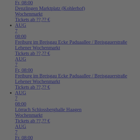
Fr,
08:00
Denzlingen
Marktplatz (Kohlerhof)
Wochenmarkt
Tickets ab ??,?? €
AUG
7
08:00
Freiburg im Breisgau
Ecke Paduaallee / Breisgauerstraße
Lehener Wochenmarkt
Tickets ab ??,?? €
AUG
7
Fr,
08:00
Freiburg im Breisgau
Ecke Paduaallee / Breisgauerstraße
Lehener Wochenmarkt
Tickets ab ??,?? €
AUG
7
08:00
Lörrach
Schlossberghalle Haagen
Wochenmarkt
Tickets ab ??,?? €
AUG
7
Fr,
08:00