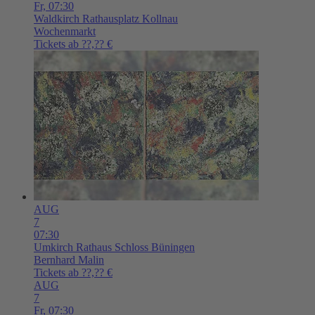
Fr,
07:30
Waldkirch
Rathausplatz Kollnau
Wochenmarkt
Tickets ab ??,?? €
AUG
7
07:30
Umkirch
Rathaus Schloss Büningen
Bernhard Malin
Tickets ab ??,?? €
AUG
7
Fr,
07:30