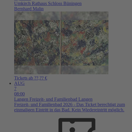
Umkirch
Rathaus Schloss Büningen
Bernhard Malin
Tickets ab ??,?? €
AUG
7
08:00
Langen
Freizeit- und Familienbad Langen
Freizeit- und Familienbad 2026 - Das Ticket berechtigt zum
einmaligen Eintritt in das Bad. Kein Wiedereintritt möglich.