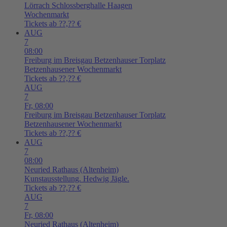
Lörrach
Schlossberghalle Haagen
Wochenmarkt
Tickets ab ??,?? €
AUG
7
08:00
Freiburg im Breisgau
Betzenhauser Torplatz
Betzenhausener Wochenmarkt
Tickets ab ??,?? €
AUG
7
Fr,
08:00
Freiburg im Breisgau
Betzenhauser Torplatz
Betzenhausener Wochenmarkt
Tickets ab ??,?? €
AUG
7
08:00
Neuried
Rathaus (Altenheim)
Kunstausstellung. Hedwig Jägle.
Tickets ab ??,?? €
AUG
7
Fr,
08:00
Neuried
Rathaus (Altenheim)