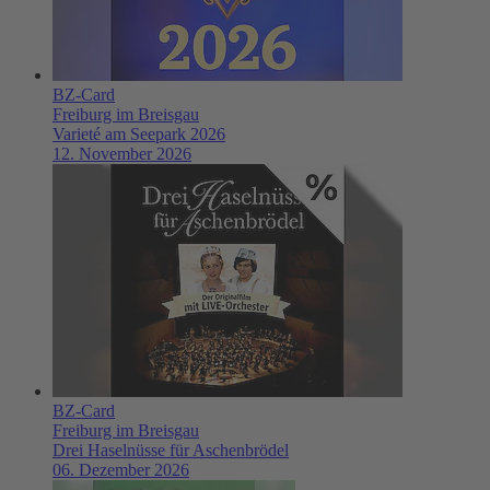
BZ-Card
Freiburg im Breisgau
Varieté am Seepark 2026
12. November 2026
BZ-Card
Freiburg im Breisgau
Drei Haselnüsse für Aschenbrödel
06. Dezember 2026