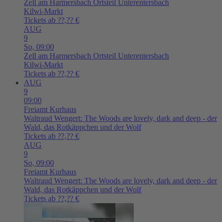
Zell am Harmersbach
Ortsteil Unterentersbach
Kilwi-Markt
Tickets ab ??,?? €
AUG
9
So,
09:00
Zell am Harmersbach
Ortsteil Unterentersbach
Kilwi-Markt
Tickets ab ??,?? €
AUG
9
09:00
Freiamt
Kurhaus
Waltraud Wengert: The Woods are lovely, dark and deep - der
Wald, das Rotkäppchen und der Wolf
Tickets ab ??,?? €
AUG
9
So,
09:00
Freiamt
Kurhaus
Waltraud Wengert: The Woods are lovely, dark and deep - der
Wald, das Rotkäppchen und der Wolf
Tickets ab ??,?? €