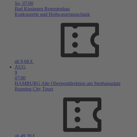
So,
07:00
Bad Kissingen
Regentenbau
Kurkonzerte und Heilwasserausschank
ab 9,68 €
AUG
9
07:00
HAMBURG
Alte Oberpostdirektion am Stephansplatz
Running City Tours
ab 49,39 €