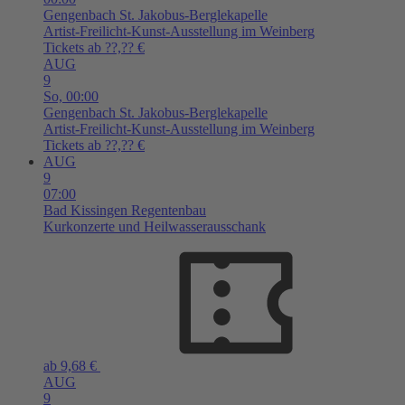
Gengenbach
St. Jakobus-Berglekapelle
Artist-Freilicht-Kunst-Ausstellung im Weinberg
Tickets ab ??,?? €
AUG
9
So,
00:00
Gengenbach
St. Jakobus-Berglekapelle
Artist-Freilicht-Kunst-Ausstellung im Weinberg
Tickets ab ??,?? €
AUG
9
07:00
Bad Kissingen
Regentenbau
Kurkonzerte und Heilwasserausschank
ab 9,68 €
AUG
9