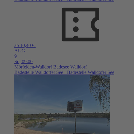
ab 10,40 €
AUG
9
So,
09:00
Mörfelden-Walldorf
Badesee Walldorf
Badestelle Walldorfer See - Badestelle Walldofer See