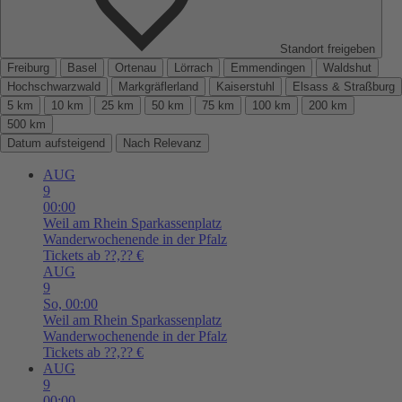
Standort freigeben
Freiburg
Basel
Ortenau
Lörrach
Emmendingen
Waldshut
Hochschwarzwald
Markgräflerland
Kaiserstuhl
Elsass & Straßburg
5 km
10 km
25 km
50 km
75 km
100 km
200 km
500 km
Datum aufsteigend
Nach Relevanz
AUG
9
00:00
Weil am Rhein
Sparkassenplatz
Wanderwochenende in der Pfalz
Tickets ab ??,?? €
AUG
9
So,
00:00
Weil am Rhein
Sparkassenplatz
Wanderwochenende in der Pfalz
Tickets ab ??,?? €
AUG
9
00:00