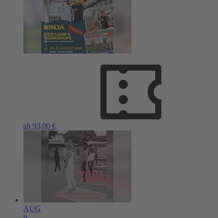
ab 93,00 €
AUG
9