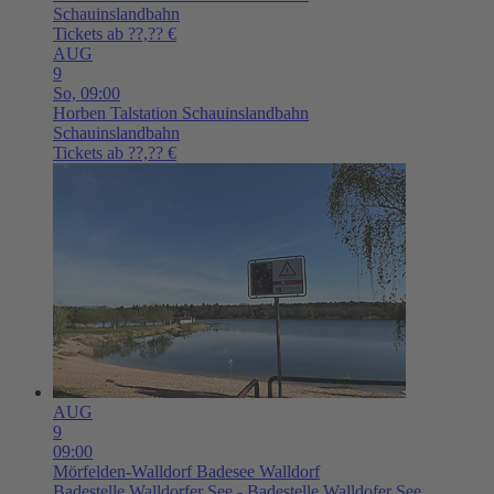
Schauinslandbahn
Tickets ab ??,?? €
AUG
9
So,
09:00
Horben
Talstation Schauinslandbahn
Schauinslandbahn
Tickets ab ??,?? €
AUG
9
09:00
Mörfelden-Walldorf
Badesee Walldorf
Badestelle Walldorfer See - Badestelle Walldofer See