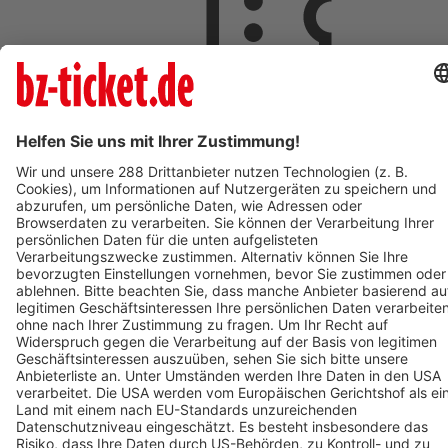
ab 18,00 €
AUG
9
So,
09:00
ST.PAUL IM LAVANTTAL
Johannesberg
St. Pauler Waldgeschichten - Vivaldi der Waldwal - Ticket
zum Mars
ab 18,00 €
AUG
9
09:00
OBERHAUSEN
OBEX | Oberhausen
POLAR EXPERIENCE - Die immersive Ausstellung