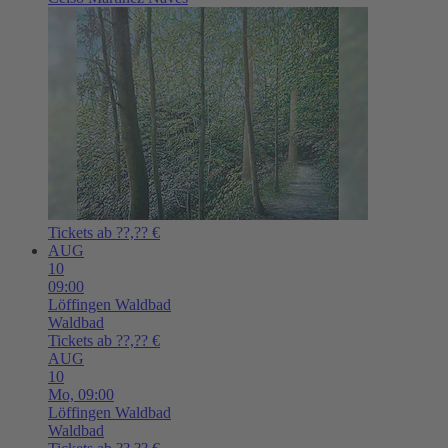
Tickets ab ??,?? €
AUG
10
09:00
Löffingen
Waldbad
Waldbad
Tickets ab ??,?? €
AUG
10
Mo,
09:00
Löffingen
Waldbad
Waldbad