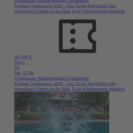
Gelnhausen
Barbarossabad Gelnhausen
Freibad Gelnhausen 2026 - Das Ticket berechtigt zum
einmaligen Eintritt in das Bad. Kein Wiedereintritt möglich.
ab 5,00 €
AUG
10
Mo,
07:00
Gelnhausen
Barbarossabad Gelnhausen
Freibad Gelnhausen 2026 - Das Ticket berechtigt zum
einmaligen Eintritt in das Bad. Kein Wiedereintritt möglich.