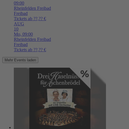
09:00
Rheinfelden
Freibad
Freibad
Tickets ab ??,?? €
AUG
10
Mo,
09:00
Rheinfelden
Freibad
Freibad
Tickets ab ??,?? €
Mehr Events laden