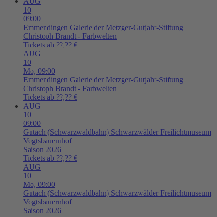
AUG
10
09:00
Emmendingen
Galerie der Metzger-Gutjahr-Stiftung
Christoph Brandt - Farbwelten
Tickets ab ??,?? €
AUG
10
Mo,
09:00
Emmendingen
Galerie der Metzger-Gutjahr-Stiftung
Christoph Brandt - Farbwelten
Tickets ab ??,?? €
AUG
10
09:00
Gutach (Schwarzwaldbahn)
Schwarzwälder Freilichtmuseum
Vogtsbauernhof
Saison 2026
Tickets ab ??,?? €
AUG
10
Mo,
09:00
Gutach (Schwarzwaldbahn)
Schwarzwälder Freilichtmuseum
Vogtsbauernhof
Saison 2026