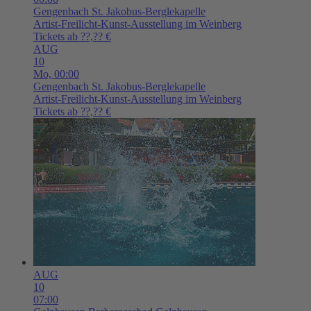
Gengenbach
St. Jakobus-Berglekapelle
Artist-Freilicht-Kunst-Ausstellung im Weinberg
Tickets ab ??,?? €
AUG
10
Mo,
00:00
Gengenbach
St. Jakobus-Berglekapelle
Artist-Freilicht-Kunst-Ausstellung im Weinberg
Tickets ab ??,?? €
AUG
10
07:00