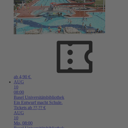
ab 4,90 €
AUG
10
08:00
Basel
Universitätsbibliothek
Ein Entwurf macht Schule.
Tickets ab ??,?? €
AUG
10
Mo,
08:00