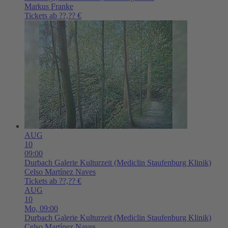
Markus Franke
Tickets ab ??,?? €
AUG
10
09:00
Durbach
Galerie Kulturzeit (Mediclin Staufenburg Klinik)
Celso Martínez Naves
Tickets ab ??,?? €
AUG
10
Mo,
09:00
Durbach
Galerie Kulturzeit (Mediclin Staufenburg Klinik)
Celso Martínez Naves