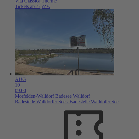
Vita Classica Therme
Tickets ab ??,?? €
AUG
10
09:00
Mörfelden-Walldorf
Badesee Walldorf
Badestelle Walldorfer See - Badestelle Walldofer See