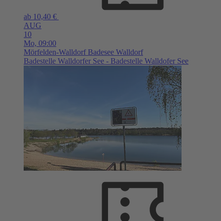
ab 10,40 €
AUG
10
Mo,
09:00
Mörfelden-Walldorf
Badesee Walldorf
Badestelle Walldorfer See - Badestelle Walldofer See