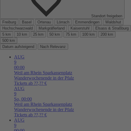
Standort freigeben
Freiburg
Basel
Ortenau
Lörrach
Emmendingen
Waldshut
Hochschwarzwald
Markgräflerland
Kaiserstuhl
Elsass & Straßburg
5 km
10 km
25 km
50 km
75 km
100 km
200 km
500 km
Datum aufsteigend
Nach Relevanz
AUG
9
00:00
Weil am Rhein
Sparkassenplatz
Wanderwochenende in der Pfalz
Tickets ab ??,?? €
AUG
9
So,
00:00
Weil am Rhein
Sparkassenplatz
Wanderwochenende in der Pfalz
Tickets ab ??,?? €
AUG
9
00:00