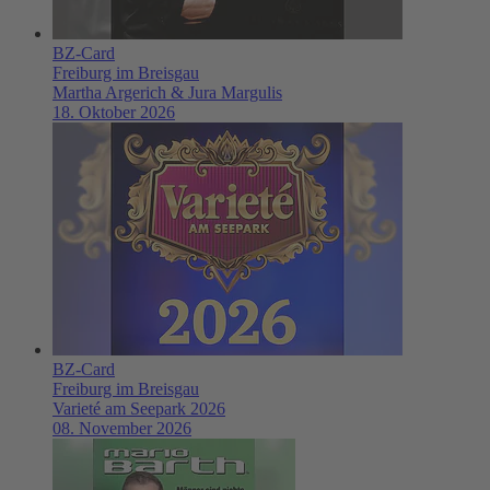
BZ-Card
Freiburg im Breisgau
Martha Argerich & Jura Margulis
18. Oktober 2026
BZ-Card
Freiburg im Breisgau
Varieté am Seepark 2026
08. November 2026