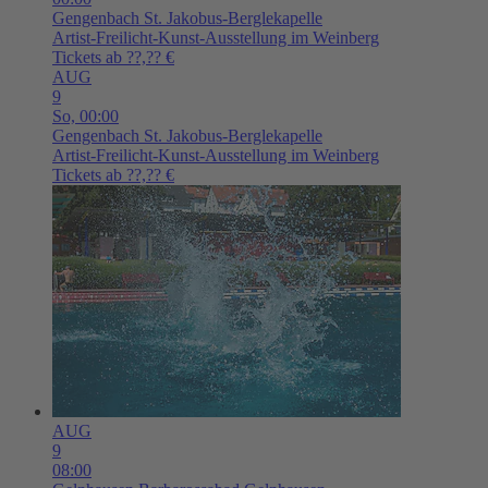
Gengenbach
St. Jakobus-Berglekapelle
Artist-Freilicht-Kunst-Ausstellung im Weinberg
Tickets ab ??,?? €
AUG
9
So,
00:00
Gengenbach
St. Jakobus-Berglekapelle
Artist-Freilicht-Kunst-Ausstellung im Weinberg
Tickets ab ??,?? €
AUG
9
08:00