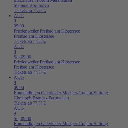
Merzhausen
Forum Merzhausen
Stefanie Bornhofen
Tickets ab ??,?? €
AUG
9
09:00
Friedenweiler
Freibad am Klostersee
Freibad am Klostersee
Tickets ab ??,?? €
AUG
9
So,
09:00
Friedenweiler
Freibad am Klostersee
Freibad am Klostersee
Tickets ab ??,?? €
AUG
9
09:00
Emmendingen
Galerie der Metzger-Gutjahr-Stiftung
Christoph Brandt - Farbwelten
Tickets ab ??,?? €
AUG
9
So,
09:00
Emmendingen
Galerie der Metzger-Gutjahr-Stiftung