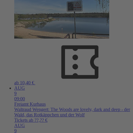
ab 10,40 €
AUG
9
09:00
Freiamt
Kurhaus
Waltraud Wengert: The Woods are lovely, dark and deep - der
Wald, das Rotkäppchen und der Wolf
Tickets ab ??,?? €
AUG
9