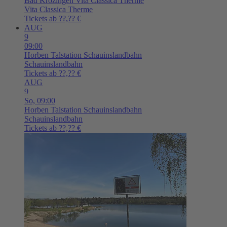
Bad Krozingen
Vita Classica Therme
Vita Classica Therme
Tickets ab ??,?? €
AUG
9
09:00
Horben
Talstation Schauinslandbahn
Schauinslandbahn
Tickets ab ??,?? €
AUG
9
So,
09:00
Horben
Talstation Schauinslandbahn
Schauinslandbahn
Tickets ab ??,?? €