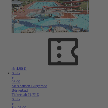
ab 4,90 €
AUG
9
08:00
Merzhausen
Bürgerbad
Bürgerbad
Tickets ab ??,?? €
AUG
9
So,
08:00