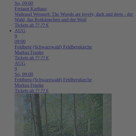
So,
09:00
Freiamt
Kurhaus
Waltraud Wengert: The Woods are lovely, dark and deep - der
Wald, das Rotkäppchen und der Wolf
Tickets ab ??,?? €
AUG
9
09:00
Feldberg (Schwarzwald)
Feldbergkirche
Markus Franke
Tickets ab ??,?? €
AUG
9
So,
09:00
Feldberg (Schwarzwald)
Feldbergkirche
Markus Franke
Tickets ab ??,?? €