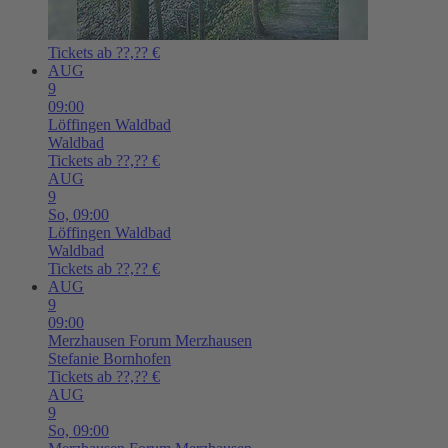
Tickets ab ??,?? €
AUG
9
09:00
Löffingen
Waldbad
Waldbad
Tickets ab ??,?? €
AUG
9
So,
09:00
Löffingen
Waldbad
Waldbad
Tickets ab ??,?? €
AUG
9
09:00
Merzhausen
Forum Merzhausen
Stefanie Bornhofen
Tickets ab ??,?? €
AUG
9
So,
09:00