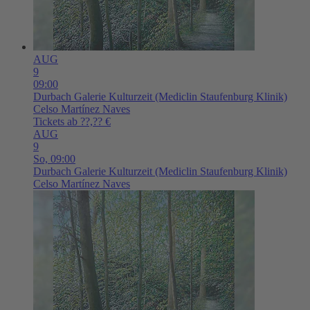
AUG
9
09:00
Durbach
Galerie Kulturzeit (Mediclin Staufenburg Klinik)
Celso Martínez Naves
Tickets ab ??,?? €
AUG
9
So,
09:00
Durbach
Galerie Kulturzeit (Mediclin Staufenburg Klinik)
Celso Martínez Naves