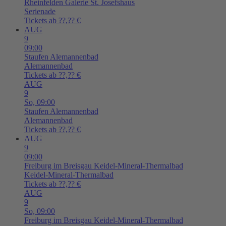
Rheinfelden
Galerie St. Josefshaus
Serienade
Tickets ab ??,?? €
AUG
9
09:00
Staufen
Alemannenbad
Alemannenbad
Tickets ab ??,?? €
AUG
9
So,
09:00
Staufen
Alemannenbad
Alemannenbad
Tickets ab ??,?? €
AUG
9
09:00
Freiburg im Breisgau
Keidel-Mineral-Thermalbad
Keidel-Mineral-Thermalbad
Tickets ab ??,?? €
AUG
9
So,
09:00
Freiburg im Breisgau
Keidel-Mineral-Thermalbad