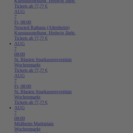
Kunstausstellung. Hedwig Jägle.
Tickets ab ??,?? €
AUG
7
Fr,
08:00
Neuried
Rathaus (Altenheim)
Kunstausstellung. Hedwig Jägle.
Tickets ab ??,?? €
AUG
7
08:00
St. Blasien
Sparkassenvorplatz
Wochenmarkt
Tickets ab ??,?? €
AUG
7
Fr,
08:00
St. Blasien
Sparkassenvorplatz
Wochenmarkt
Tickets ab ??,?? €
AUG
7
08:00
Müllheim
Marktplatz
Wochenmarkt