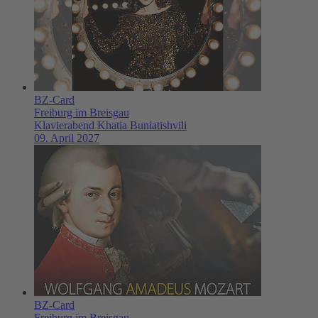
BZ-Card
Freiburg im Breisgau
Klavierabend Khatia Buniatishvili
09. April 2027
BZ-Card
Freiburg im Breisgau