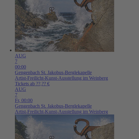
AUG
7
00:00
Gengenbach
St. Jakobus-Berglekapelle
Artist-Freilicht-Kunst-Ausstellung im Weinberg
Tickets ab ??,?? €
AUG
7
Fr,
00:00
Gengenbach
St. Jakobus-Berglekapelle
Artist-Freilicht-Kunst-Ausstellung im Weinberg