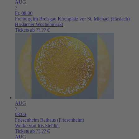
AUG
7
Fr,
08:00
Freiburg im Breisgau
Kirchplatz vor St. Michael (Haslach)
Haslacher Wochenmarkt
Tickets ab ??,?? €
AUG
7
08:00
Friesenheim
Rathaus (Friesenheim)
Werke von Iris Stehlin.
Tickets ab ??,?? €
AUG