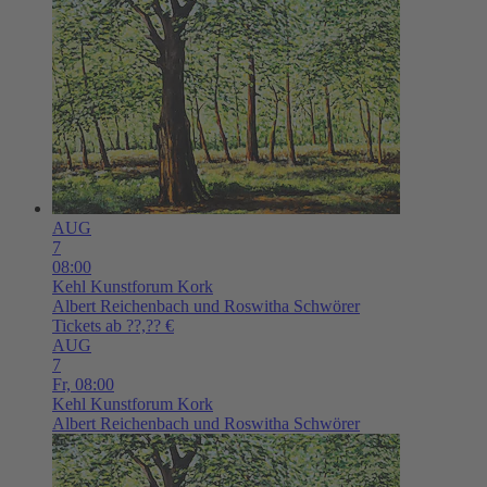
AUG
7
08:00
Kehl
Kunstforum Kork
Albert Reichenbach und Roswitha Schwörer
Tickets ab ??,?? €
AUG
7
Fr,
08:00
Kehl
Kunstforum Kork
Albert Reichenbach und Roswitha Schwörer