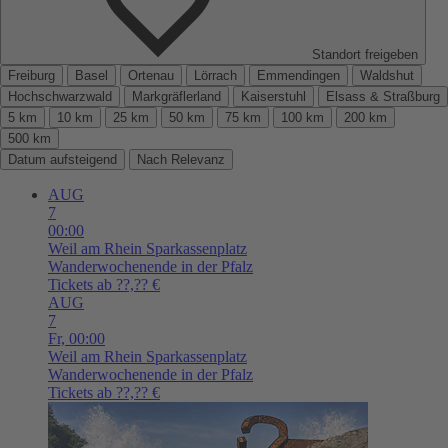
Standort freigeben
Freiburg
Basel
Ortenau
Lörrach
Emmendingen
Waldshut
Hochschwarzwald
Markgräflerland
Kaiserstuhl
Elsass & Straßburg
5 km
10 km
25 km
50 km
75 km
100 km
200 km
500 km
Datum aufsteigend
Nach Relevanz
AUG
7
00:00
Weil am Rhein
Sparkassenplatz
Wanderwochenende in der Pfalz
Tickets ab ??,?? €
AUG
7
Fr,
00:00
Weil am Rhein
Sparkassenplatz
Wanderwochenende in der Pfalz
Tickets ab ??,?? €