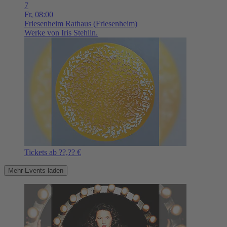
7
Fr,
08:00
Friesenheim
Rathaus (Friesenheim)
Werke von Iris Stehlin.
Tickets ab ??,?? €
Mehr Events laden