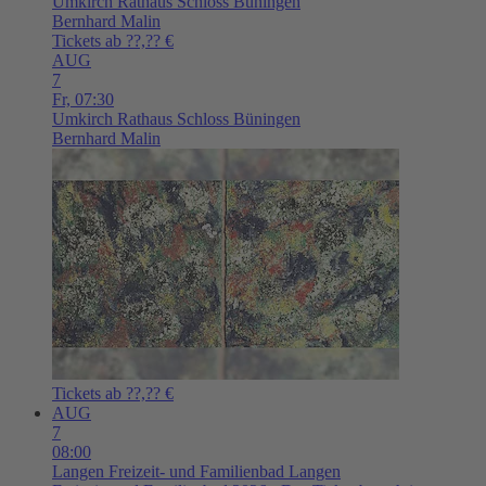
Umkirch
Rathaus Schloss Büningen
Bernhard Malin
Tickets ab ??,?? €
AUG
7
Fr,
07:30
Umkirch
Rathaus Schloss Büningen
Bernhard Malin
Tickets ab ??,?? €
AUG
7
08:00
Langen
Freizeit- und Familienbad Langen