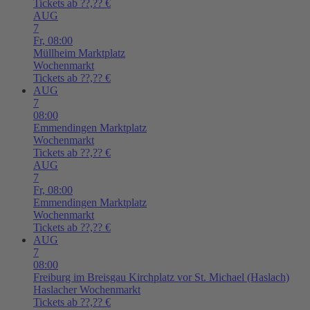
Tickets ab ??,?? €
AUG
7
Fr,
08:00
Müllheim
Marktplatz
Wochenmarkt
Tickets ab ??,?? €
AUG
7
08:00
Emmendingen
Marktplatz
Wochenmarkt
Tickets ab ??,?? €
AUG
7
Fr,
08:00
Emmendingen
Marktplatz
Wochenmarkt
Tickets ab ??,?? €
AUG
7
08:00
Freiburg im Breisgau
Kirchplatz vor St. Michael (Haslach)
Haslacher Wochenmarkt
Tickets ab ??,?? €