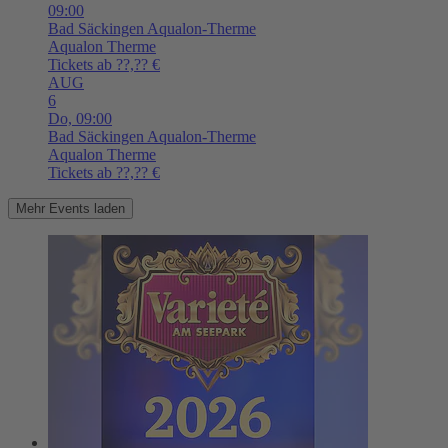
09:00
Bad Säckingen
Aqualon-Therme
Aqualon Therme
Tickets ab ??,?? €
AUG
6
Do,
09:00
Bad Säckingen
Aqualon-Therme
Aqualon Therme
Tickets ab ??,?? €
Mehr Events laden