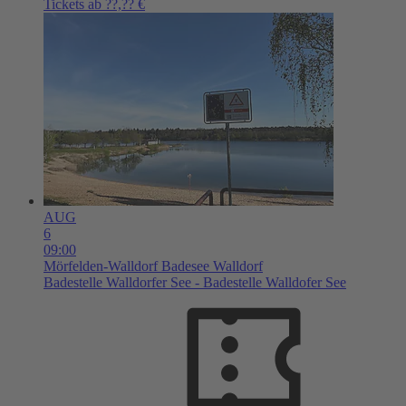
Tickets ab ??,?? €
AUG
6
09:00
Mörfelden-Walldorf
Badesee Walldorf
Badestelle Walldorfer See - Badestelle Walldofer See