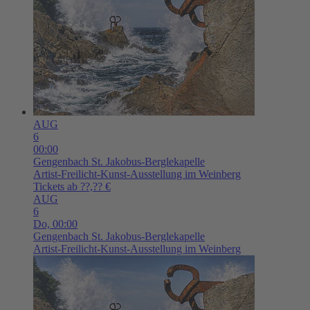
AUG
6
00:00
Gengenbach
St. Jakobus-Berglekapelle
Artist-Freilicht-Kunst-Ausstellung im Weinberg
Tickets ab ??,?? €
AUG
6
Do,
00:00
Gengenbach
St. Jakobus-Berglekapelle
Artist-Freilicht-Kunst-Ausstellung im Weinberg