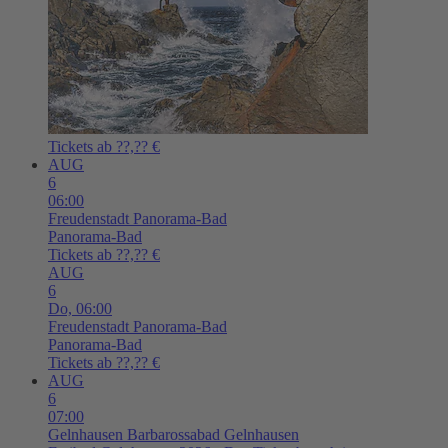
Tickets ab ??,?? €
AUG
6
06:00
Freudenstadt
Panorama-Bad
Panorama-Bad
Tickets ab ??,?? €
AUG
6
Do,
06:00
Freudenstadt
Panorama-Bad
Panorama-Bad
Tickets ab ??,?? €
AUG
6
07:00
Gelnhausen
Barbarossabad Gelnhausen