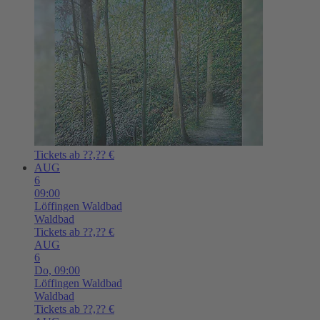
Tickets ab ??,?? €
AUG
6
09:00
Löffingen
Waldbad
Waldbad
Tickets ab ??,?? €
AUG
6
Do,
09:00
Löffingen
Waldbad
Waldbad
Tickets ab ??,?? €