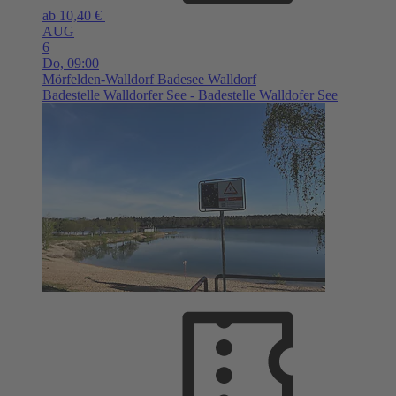
ab 10,40 €
AUG
6
Do,
09:00
Mörfelden-Walldorf
Badesee Walldorf
Badestelle Walldorfer See - Badestelle Walldofer See