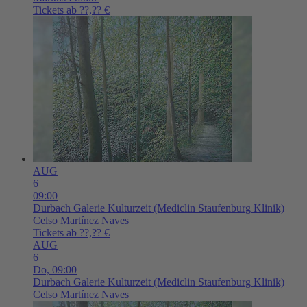
Tickets ab ??,?? €
AUG
6
09:00
Durbach
Galerie Kulturzeit (Mediclin Staufenburg Klinik)
Celso Martínez Naves
Tickets ab ??,?? €
AUG
6
Do,
09:00
Durbach
Galerie Kulturzeit (Mediclin Staufenburg Klinik)
Celso Martínez Naves