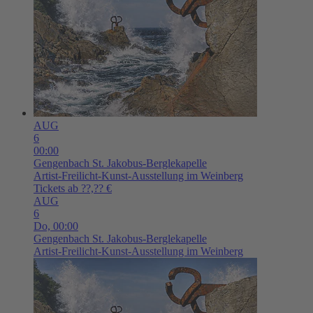
AUG
6
00:00
Gengenbach
St. Jakobus-Berglekapelle
Artist-Freilicht-Kunst-Ausstellung im Weinberg
Tickets ab ??,?? €
AUG
6
Do,
00:00
Gengenbach
St. Jakobus-Berglekapelle
Artist-Freilicht-Kunst-Ausstellung im Weinberg