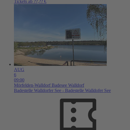
Tickets ab ??,?? €
AUG
6
09:00
Mörfelden-Walldorf
Badesee Walldorf
Badestelle Walldorfer See - Badestelle Walldofer See