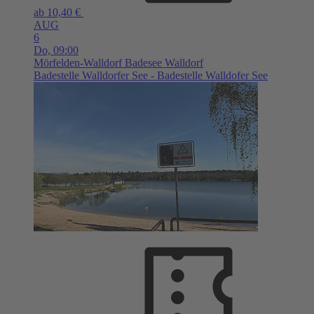
ab 10,40 €
AUG
6
Do,
09:00
Mörfelden-Walldorf
Badesee Walldorf
Badestelle Walldorfer See - Badestelle Walldofer See