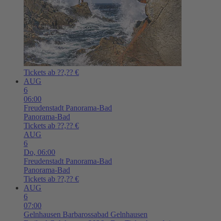
Tickets ab ??,?? €
AUG
6
06:00
Freudenstadt
Panorama-Bad
Panorama-Bad
Tickets ab ??,?? €
AUG
6
Do,
06:00
Freudenstadt
Panorama-Bad
Panorama-Bad
Tickets ab ??,?? €
AUG
6
07:00
Gelnhausen
Barbarossabad Gelnhausen