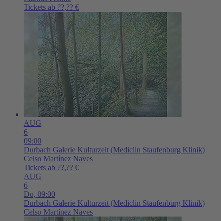
Tickets ab ??,?? €
AUG
6
09:00
Durbach
Galerie Kulturzeit (Mediclin Staufenburg Klinik)
Celso Martínez Naves
Tickets ab ??,?? €
AUG
6
Do,
09:00
Durbach
Galerie Kulturzeit (Mediclin Staufenburg Klinik)
Celso Martínez Naves