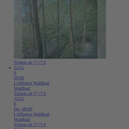
Tickets ab ??,?? €
AUG
6
09:00
Löffingen
Waldbad
Waldbad
Tickets ab ??,?? €
AUG
6
Do,
09:00
Löffingen
Waldbad
Waldbad
Tickets ab ??,?? €