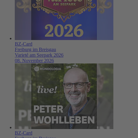
BZ-Card
Freiburg im Breisgau
Varieté am Seepark 2026
08. November 2026
BZ-Card