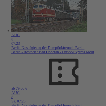
AUG
8
07:23
Berlin
Nostalgiezug der Dampflokfreunde Berlin
Berlin - Rostock / Bad Doberan - Ostsee-Express Molli
ab 79,00 €
AUG
8
Sa,
07:23
Berlin
Nostalgiezug der Dampflokfreunde Berlin