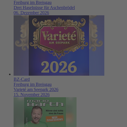
Freiburg im Breisgau
Drei Haselnüsse für Aschenbrödel
06. Dezember 2026
BZ-Card
Freiburg im Breisgau
Varieté am Seepark 2026
15. November 2026