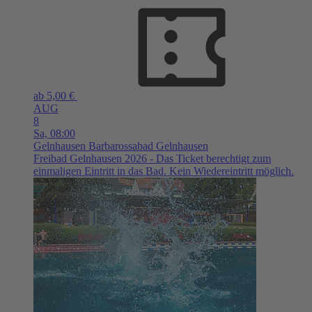
ab 5,00 €
AUG
8
Sa,
08:00
Gelnhausen
Barbarossabad Gelnhausen
Freibad Gelnhausen 2026 - Das Ticket berechtigt zum
einmaligen Eintritt in das Bad. Kein Wiedereintritt möglich.