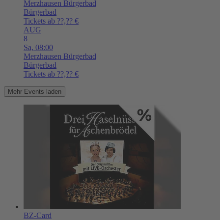
Merzhausen
Bürgerbad
Bürgerbad
Tickets ab ??,?? €
AUG
8
Sa,
08:00
Merzhausen
Bürgerbad
Bürgerbad
Tickets ab ??,?? €
Mehr Events laden
BZ-Card