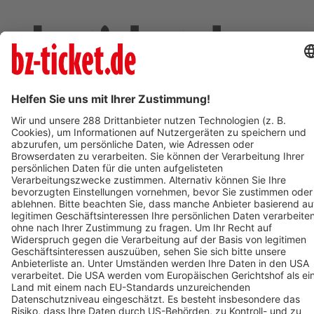
Deine Region. Deine Events.
BZ-Card
schnapp.de
Kontakt
Mediadaten
Datenschutz
Cookie-Einstellungen
Impressum
+49 761 496 8888
Tickethotline Mo–Fr: 9–12 Uhr
System