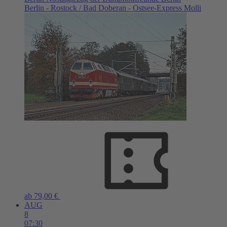
Berlin - Rostock / Bad Doberan - Ostsee-Express Molli
ab 79,00 €
AUG
8
07:30