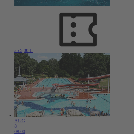
ab 5,00 €
AUG
8
08:00