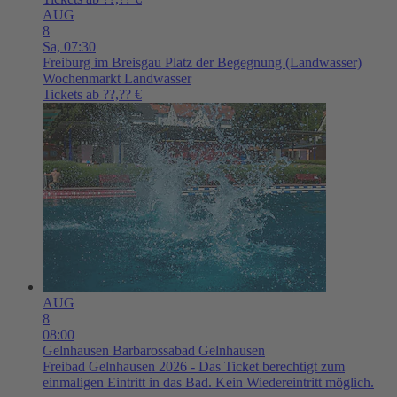
AUG
8
Sa,
07:30
Freiburg im Breisgau
Platz der Begegnung (Landwasser)
Wochenmarkt Landwasser
Tickets ab ??,?? €
AUG
8
08:00
Gelnhausen
Barbarossabad Gelnhausen
Freibad Gelnhausen 2026 - Das Ticket berechtigt zum
einmaligen Eintritt in das Bad. Kein Wiedereintritt möglich.