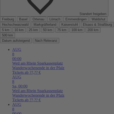
Standort freigeben
Freiburg
Basel
Ortenau
Lörrach
Emmendingen
Waldshut
Hochschwarzwald
Markgräflerland
Kaiserstuhl
Elsass & Straßburg
5 km
10 km
25 km
50 km
75 km
100 km
200 km
500 km
Datum aufsteigend
Nach Relevanz
AUG
8
00:00
Weil am Rhein
Sparkassenplatz
Wanderwochenende in der Pfalz
Tickets ab ??,?? €
AUG
8
Sa,
00:00
Weil am Rhein
Sparkassenplatz
Wanderwochenende in der Pfalz
Tickets ab ??,?? €
AUG
8
00:00