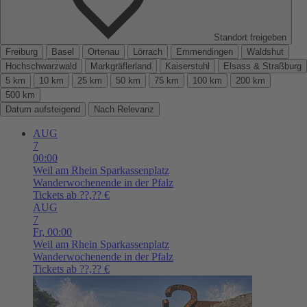
Standort freigeben
Freiburg
Basel
Ortenau
Lörrach
Emmendingen
Waldshut
Hochschwarzwald
Markgräflerland
Kaiserstuhl
Elsass & Straßburg
5 km
10 km
25 km
50 km
75 km
100 km
200 km
500 km
Datum aufsteigend
Nach Relevanz
AUG
7
00:00
Weil am Rhein
Sparkassenplatz
Wanderwochenende in der Pfalz
Tickets ab ??,?? €
AUG
7
Fr,
00:00
Weil am Rhein
Sparkassenplatz
Wanderwochenende in der Pfalz
Tickets ab ??,?? €