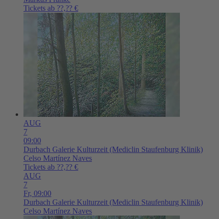
Tickets ab ??,?? €
AUG
7
09:00
Durbach
Galerie Kulturzeit (Mediclin Staufenburg Klinik)
Celso Martínez Naves
Tickets ab ??,?? €
AUG
7
Fr,
09:00
Durbach
Galerie Kulturzeit (Mediclin Staufenburg Klinik)
Celso Martínez Naves