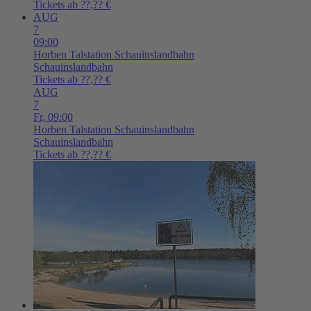
Tickets ab ??,?? €
AUG
7
09:00
Horben
Talstation Schauinslandbahn
Schauinslandbahn
Tickets ab ??,?? €
AUG
7
Fr,
09:00
Horben
Talstation Schauinslandbahn
Schauinslandbahn
Tickets ab ??,?? €