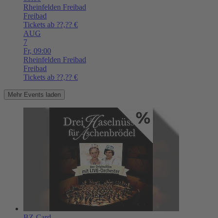
Rheinfelden
Freibad
Freibad
Tickets ab ??,?? €
AUG
7
Fr,
09:00
Rheinfelden
Freibad
Freibad
Tickets ab ??,?? €
Mehr Events laden
BZ-Card