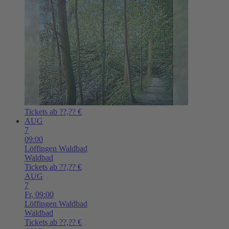
Tickets ab ??,?? €
AUG
7
09:00
Löffingen
Waldbad
Waldbad
Tickets ab ??,?? €
AUG
7
Fr,
09:00
Löffingen
Waldbad
Waldbad
Tickets ab ??,?? €