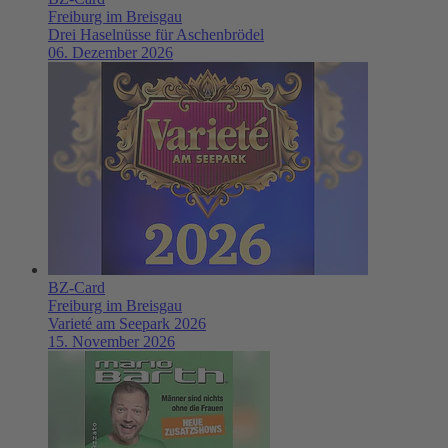
Freiburg im Breisgau
Drei Haselnüsse für Aschenbrödel
06. Dezember 2026
BZ-Card
Freiburg im Breisgau
Varieté am Seepark 2026
15. November 2026