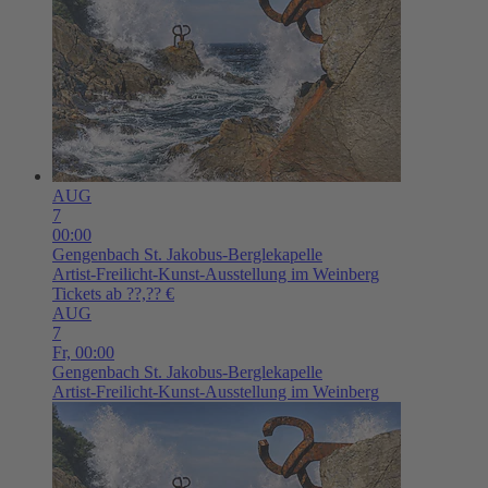
AUG
7
00:00
Gengenbach
St. Jakobus-Berglekapelle
Artist-Freilicht-Kunst-Ausstellung im Weinberg
Tickets ab ??,?? €
AUG
7
Fr,
00:00
Gengenbach
St. Jakobus-Berglekapelle
Artist-Freilicht-Kunst-Ausstellung im Weinberg