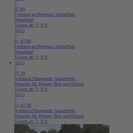
7
07:00
Freiburg im Breisgau
Strandbad
Strandbad
Tickets ab ??,?? €
AUG
7
Fr,
07:00
Freiburg im Breisgau
Strandbad
Strandbad
Tickets ab ??,?? €
AUG
7
07:30
Schiltach
Hansgrohe Aquademie
Museum für Wasser, Bad und Design
Tickets ab ??,?? €
AUG
7
Fr,
07:30
Schiltach
Hansgrohe Aquademie
Museum für Wasser, Bad und Design
Tickets ab ??,?? €