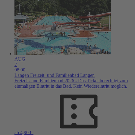
AUG
7
08:00
Langen
Freizeit- und Familienbad Langen
Freizeit- und Familienbad 2026 - Das Ticket berechtigt zum
einmaligen Eintritt in das Bad. Kein Wiedereintritt möglich.
ab 4,90 €