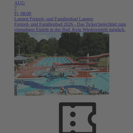
AUG
7
Fr,
08:00
Langen
Freizeit- und Familienbad Langen
Freizeit- und Familienbad 2026 - Das Ticket berechtigt zum
einmaligen Eintritt in das Bad. Kein Wiedereintritt möglich.