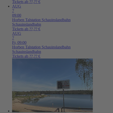
Tickets ab ??,?? €
AUG
7
09:00
Horben
Talstation Schauinslandbahn
Schauinslandbahn
Tickets ab ??,?? €
AUG
7
Fr,
09:00
Horben
Talstation Schauinslandbahn
Schauinslandbahn
Tickets ab ??,?? €