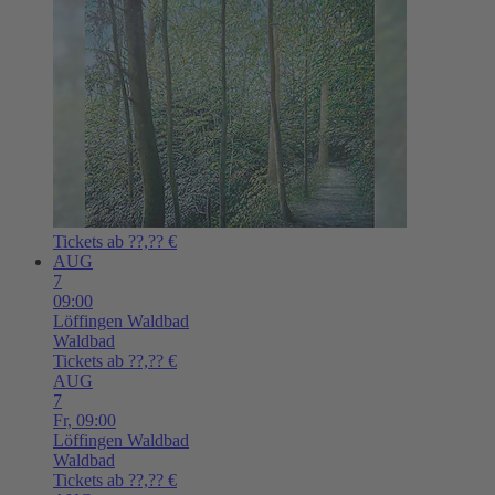
Tickets ab ??,?? €
AUG
7
09:00
Löffingen
Waldbad
Waldbad
Tickets ab ??,?? €
AUG
7
Fr,
09:00
Löffingen
Waldbad
Waldbad
Tickets ab ??,?? €