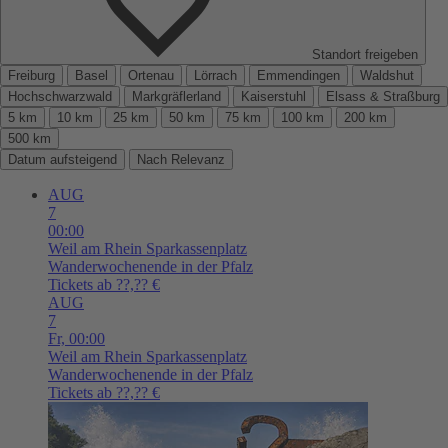
Standort freigeben
Freiburg
Basel
Ortenau
Lörrach
Emmendingen
Waldshut
Hochschwarzwald
Markgräflerland
Kaiserstuhl
Elsass & Straßburg
5 km
10 km
25 km
50 km
75 km
100 km
200 km
500 km
Datum aufsteigend
Nach Relevanz
AUG
7
00:00
Weil am Rhein
Sparkassenplatz
Wanderwochenende in der Pfalz
Tickets ab ??,?? €
AUG
7
Fr,
00:00
Weil am Rhein
Sparkassenplatz
Wanderwochenende in der Pfalz
Tickets ab ??,?? €