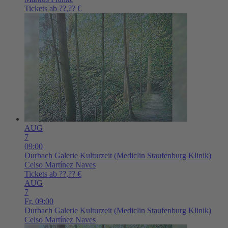
Tickets ab ??,?? €
AUG
7
09:00
Durbach
Galerie Kulturzeit (Mediclin Staufenburg Klinik)
Celso Martínez Naves
Tickets ab ??,?? €
AUG
7
Fr,
09:00
Durbach
Galerie Kulturzeit (Mediclin Staufenburg Klinik)
Celso Martínez Naves