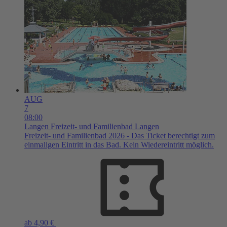
AUG
7
08:00
Langen
Freizeit- und Familienbad Langen
Freizeit- und Familienbad 2026 - Das Ticket berechtigt zum
einmaligen Eintritt in das Bad. Kein Wiedereintritt möglich.
ab 4,90 €