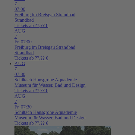
7
07:00
Freiburg im Breisgau
Strandbad
Strandbad
Tickets ab ??,?? €
AUG
7
Fr,
07:00
Freiburg im Breisgau
Strandbad
Strandbad
Tickets ab ??,?? €
AUG
7
07:30
Schiltach
Hansgrohe Aquademie
Museum für Wasser, Bad und Design
Tickets ab ??,?? €
AUG
7
Fr,
07:30
Schiltach
Hansgrohe Aquademie
Museum für Wasser, Bad und Design
Tickets ab ??,?? €