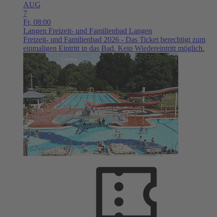
AUG
7
Fr,
08:00
Langen
Freizeit- und Familienbad Langen
Freizeit- und Familienbad 2026 - Das Ticket berechtigt zum
einmaligen Eintritt in das Bad. Kein Wiedereintritt möglich.