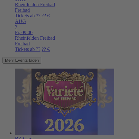
Rheinfelden
Freibad
Freibad
Tickets ab ??,?? €
AUG
7
Fr,
09:00
Rheinfelden
Freibad
Freibad
Tickets ab ??,?? €
Mehr Events laden
BZ-Card