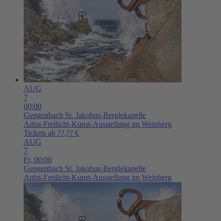
AUG
7
00:00
Gengenbach
St. Jakobus-Berglekapelle
Artist-Freilicht-Kunst-Ausstellung im Weinberg
Tickets ab ??,?? €
AUG
7
Fr,
00:00
Gengenbach
St. Jakobus-Berglekapelle
Artist-Freilicht-Kunst-Ausstellung im Weinberg