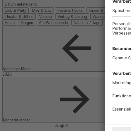
Datum aufsteigend
Club & Party
Dies & Das
Feste & Hocks
Kinder & Jugend
Kino
Theater & Bühne
Vereine
Vortrag & Lesung
Wanderungen
Heute
Morgen
Am Wochenende
Nächste 7 Tage
Vorheriger Monat
Nächster Monat