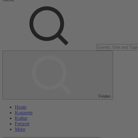
Finden
Heute
Konzerte
Kultur
Freizeit
Mehr