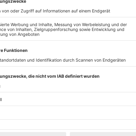
Klassik
Kunst & Museen
Märkte & Messen
Narretei
Politik & 