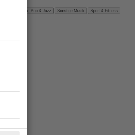
Verbände
Rock, Pop & Jazz
Sonstige Musik
Sport & Fitness