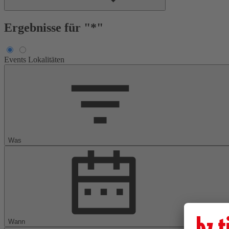
Ergebnisse für "*"
Events
Lokalitäten
Was
Wann