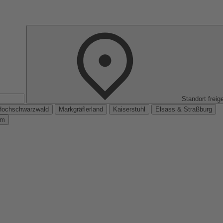
Standort freig
Hochschwarzwald
Markgräflerland
Kaiserstuhl
Elsass & Straßburg
km