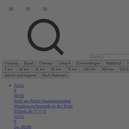
Freiburg
Basel
Ortenau
Lörrach
Emmendingen
Waldshut
5 km
10 km
25 km
50 km
75 km
100 km
200 km
500 
Datum aufsteigend
Nach Relevanz
AUG
9
00:00
Weil am Rhein
Sparkassenplatz
Wanderwochenende in der Pfalz
Tickets ab ??,?? €
AUG
9
So,
00:00