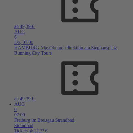
ab 49,39 €
AUG
6
Do,
07:00
HAMBURG
Alte Oberpostdirektion am Stephansplatz
Running City Tours
ab 49,39 €
AUG
6
07:00
Freiburg im Breisgau
Strandbad
Strandbad
Tickets ab ??,?? €