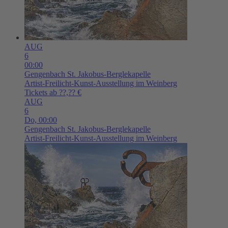
AUG
6
00:00
Gengenbach
St. Jakobus-Berglekapelle
Artist-Freilicht-Kunst-Ausstellung im Weinberg
Tickets ab ??,?? €
AUG
6
Do,
00:00
Gengenbach
St. Jakobus-Berglekapelle
Artist-Freilicht-Kunst-Ausstellung im Weinberg