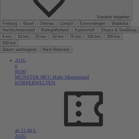
Standort freigeben
Freiburg
Basel
Ortenau
Lörrach
Emmendingen
Waldshut
Hochschwarzwald
Markgräflerland
Kaiserstuhl
Elsass & Straßburg
5 km
10 km
25 km
50 km
75 km
100 km
200 km
500 km
Datum aufsteigend
Nach Relevanz
AUG
6
00:00
MÜNSTER
MCC Halle Münsterland
KÖRPERWELTEN
ab 21,00 €
AUG