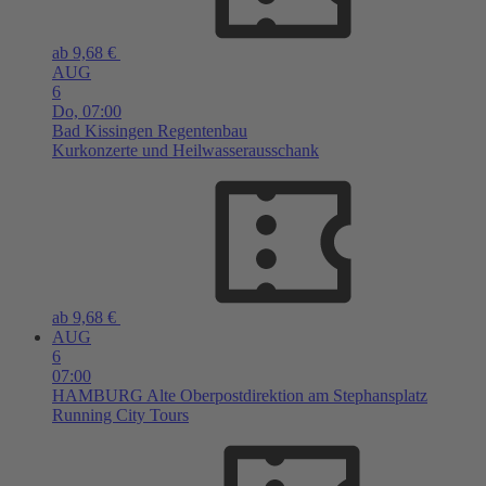
ab 9,68 €
AUG
6
Do,
07:00
Bad Kissingen
Regentenbau
Kurkonzerte und Heilwasserausschank
ab 9,68 €
AUG
6
07:00
HAMBURG
Alte Oberpostdirektion am Stephansplatz
Running City Tours