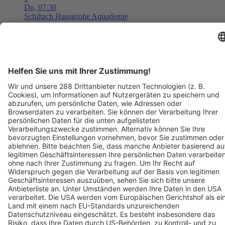
Do,
07:30
Schiltach
Hansgrohe Aquademie
Museum für Wasser, Bad und Design
Tickets ab ??,?? €
AUG
6
08:00
Langen
Freizeit- und Familienbad Langen
Freizeit- und Familienbad 2026 - Das Ticket berechtigt zum
einmaligen Eintritt in das Bad. Kein Wiedereintritt möglich.