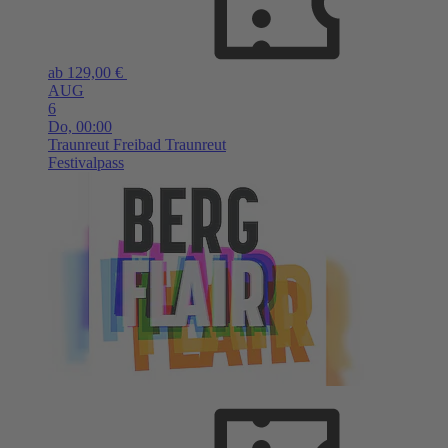
ab 129,00 €
AUG
6
Do,
00:00
Traunreut
Freibad Traunreut
Festivalpass