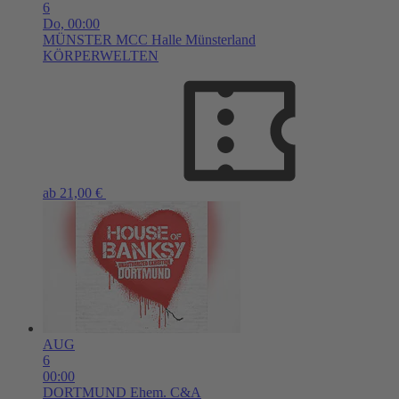
6
Do,
00:00
MÜNSTER
MCC Halle Münsterland
KÖRPERWELTEN
ab 21,00 €
AUG
6
00:00
DORTMUND
Ehem. C&A