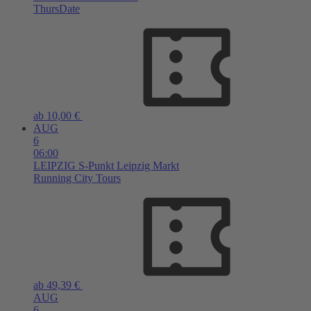
ThursDate
ab 10,00 €
AUG
6
06:00
LEIPZIG
S-Punkt Leipzig Markt
Running City Tours
ab 49,39 €
AUG
6