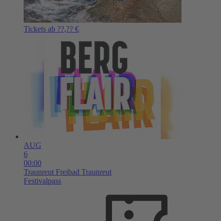
Tickets ab ??,?? €
AUG
6
00:00
Traunreut
Freibad Traunreut
Festivalpass