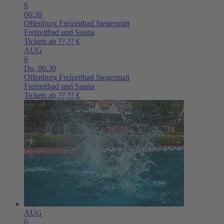
6
06:30
Offenburg
Freizeitbad Stegermatt
Freizeitbad und Sauna
Tickets ab ??,?? €
AUG
6
Do,
06:30
Offenburg
Freizeitbad Stegermatt
Freizeitbad und Sauna
Tickets ab ??,?? €
AUG
6