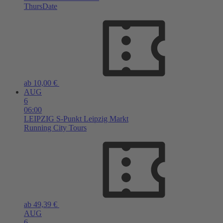
ThursDate
ab 10,00 €
AUG
6
06:00
LEIPZIG
S-Punkt Leipzig Markt
Running City Tours
ab 49,39 €
AUG
6