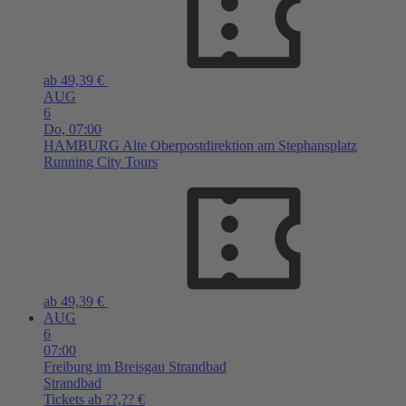
ab 49,39 €
AUG
6
Do,
07:00
HAMBURG
Alte Oberpostdirektion am Stephansplatz
Running City Tours
ab 49,39 €
AUG
6
07:00
Freiburg im Breisgau
Strandbad
Strandbad
Tickets ab ??,?? €