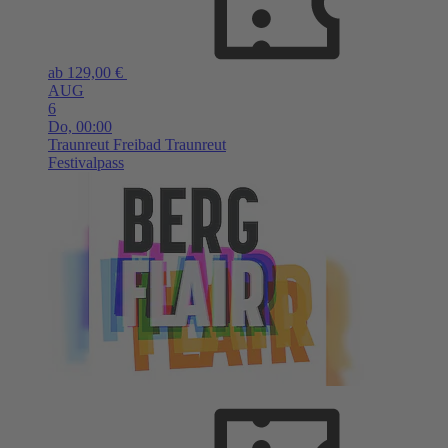
ab 129,00 €
AUG
6
Do,
00:00
Traunreut
Freibad Traunreut
Festivalpass