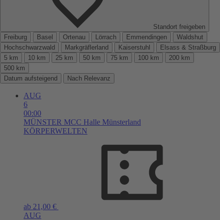
Standort freigeben
Freiburg
Basel
Ortenau
Lörrach
Emmendingen
Waldshut
Hochschwarzwald
Markgräflerland
Kaiserstuhl
Elsass & Straßburg
5 km
10 km
25 km
50 km
75 km
100 km
200 km
500 km
Datum aufsteigend
Nach Relevanz
AUG
6
00:00
MÜNSTER
MCC Halle Münsterland
KÖRPERWELTEN
ab 21,00 €
AUG