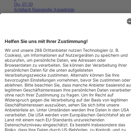
Do,
07:30
Schiltach
Hansgrohe Aquademie
Museum für Wasser, Bad und Design
Tickets ab ??,?? €
AUG
6
08:00
Langen
Freizeit- und Familienbad Langen
Freizeit- und Familienbad 2026 - Das Ticket berechtigt zum
einmaligen Eintritt in das Bad. Kein Wiedereintritt möglich.