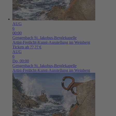
AUG
6
00:00
Gengenbach
St. Jakobus-Berglekapelle
Artist-Freilicht-Kunst-Ausstellung im Weinberg
Tickets ab ??,?? €
AUG
6
Do,
00:00
Gengenbach
St. Jakobus-Berglekapelle
Artist-Freilicht-Kunst-Ausstellung im Weinberg