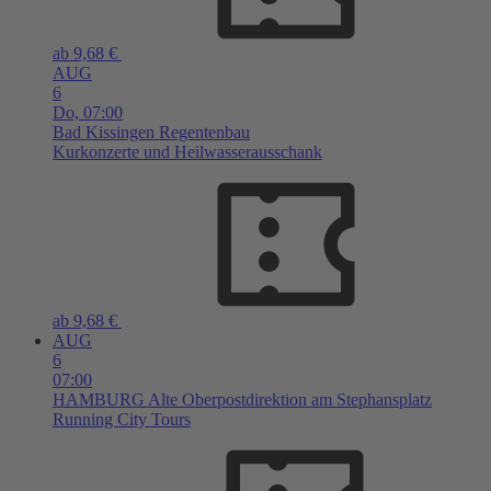
ab 9,68 €
AUG
6
Do,
07:00
Bad Kissingen
Regentenbau
Kurkonzerte und Heilwasserausschank
ab 9,68 €
AUG
6
07:00
HAMBURG
Alte Oberpostdirektion am Stephansplatz
Running City Tours