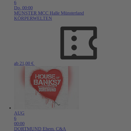
6
Do,
00:00
MÜNSTER
MCC Halle Münsterland
KÖRPERWELTEN
ab 21,00 €
AUG
6
00:00
DORTMUND
Ehem. C&A