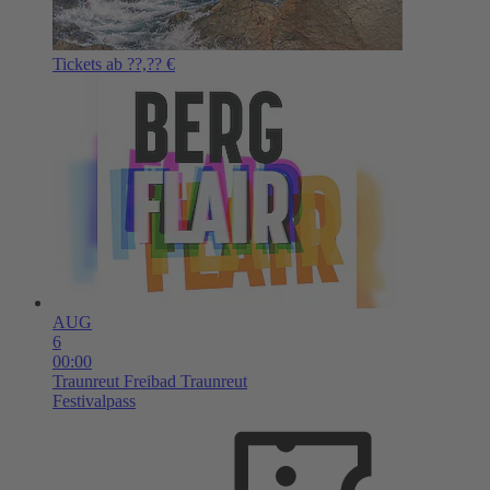
Tickets ab ??,?? €
AUG
6
00:00
Traunreut
Freibad Traunreut
Festivalpass