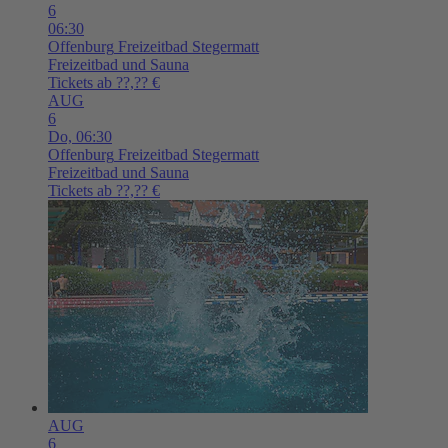
6
06:30
Offenburg
Freizeitbad Stegermatt
Freizeitbad und Sauna
Tickets ab ??,?? €
AUG
6
Do,
06:30
Offenburg
Freizeitbad Stegermatt
Freizeitbad und Sauna
Tickets ab ??,?? €
AUG
6