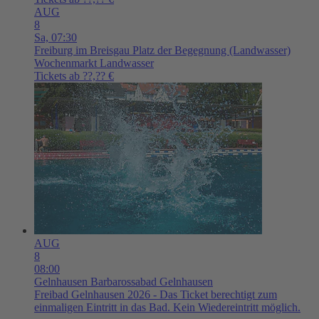
AUG
8
Sa,
07:30
Freiburg im Breisgau
Platz der Begegnung (Landwasser)
Wochenmarkt Landwasser
Tickets ab ??,?? €
AUG
8
08:00
Gelnhausen
Barbarossabad Gelnhausen
Freibad Gelnhausen 2026 - Das Ticket berechtigt zum
einmaligen Eintritt in das Bad. Kein Wiedereintritt möglich.