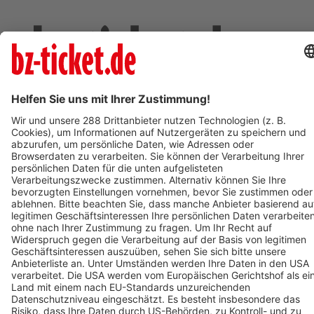
Deine Region. Deine Events.
BZ-Card
schnapp.de
Kontakt
Mediadaten
Datenschutz
Cookie-Einstellungen
Impressum
+49 761 496 8888
Tickethotline Mo–Fr: 9–12 Uhr
System