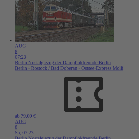
AUG
8
07:23
Berlin
Nostalgiezug der Dampflokfreunde Berlin
Berlin - Rostock / Bad Doberan - Ostsee-Express Molli
ab 79,00 €
AUG
8
Sa,
07:23
Berlin
Nostalgiezug der Dampflokfreunde Berlin