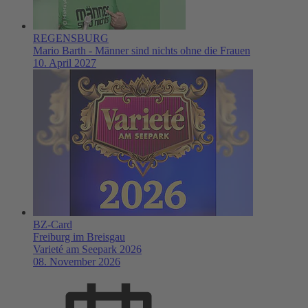
REGENSBURG
Mario Barth - Männer sind nichts ohne die Frauen
10. April 2027
BZ-Card
Freiburg im Breisgau
Varieté am Seepark 2026
08. November 2026