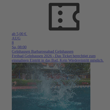
ab 5,00 €
AUG
8
Sa,
08:00
Gelnhausen
Barbarossabad Gelnhausen
Freibad Gelnhausen 2026 - Das Ticket berechtigt zum
einmaligen Eintritt in das Bad. Kein Wiedereintritt möglich.