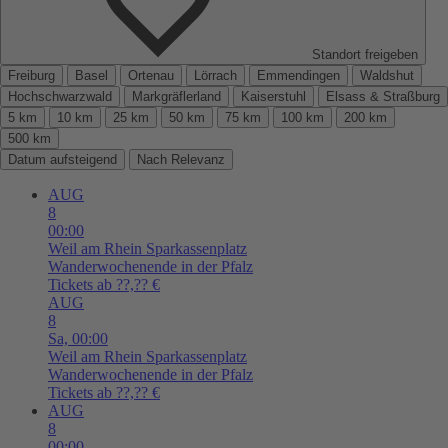
Standort freigeben
Freiburg
Basel
Ortenau
Lörrach
Emmendingen
Waldshut
Hochschwarzwald
Markgräflerland
Kaiserstuhl
Elsass & Straßburg
5 km
10 km
25 km
50 km
75 km
100 km
200 km
500 km
Datum aufsteigend
Nach Relevanz
AUG
8
00:00
Weil am Rhein
Sparkassenplatz
Wanderwochenende in der Pfalz
Tickets ab ??,?? €
AUG
8
Sa,
00:00
Weil am Rhein
Sparkassenplatz
Wanderwochenende in der Pfalz
Tickets ab ??,?? €
AUG
8
00:00