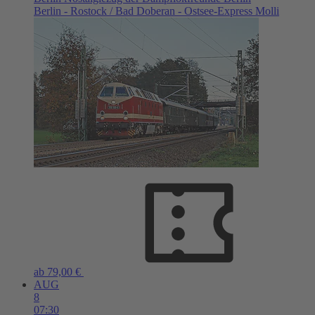
Berlin - Rostock / Bad Doberan - Ostsee-Express Molli
ab 79,00 €
AUG
8
07:30