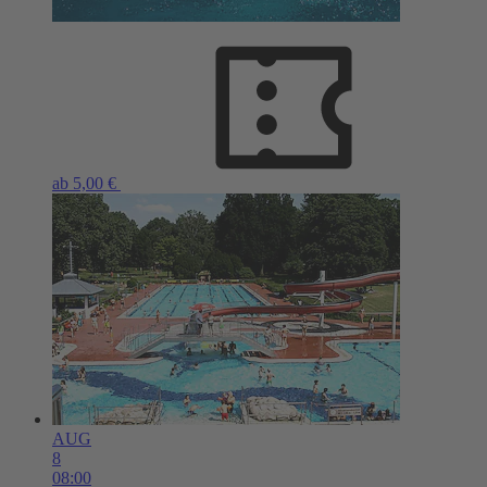
ab 5,00 €
AUG
8
08:00