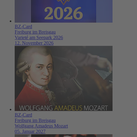
BZ-Card
Freiburg im Breisgau
Varieté am Seepark 2026
12. November 2026
BZ-Card
Freiburg im Breisgau
Wolfgang Amadeus Mozart
05. Januar 2027