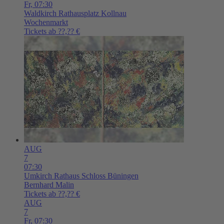
Fr,
07:30
Waldkirch
Rathausplatz Kollnau
Wochenmarkt
Tickets ab ??,?? €
AUG
7
07:30
Umkirch
Rathaus Schloss Büningen
Bernhard Malin
Tickets ab ??,?? €
AUG
7
Fr,
07:30