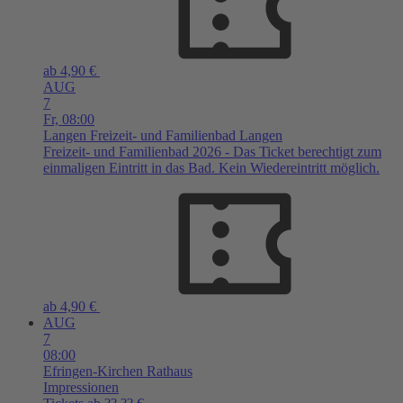
ab 4,90 €
AUG
7
Fr,
08:00
Langen
Freizeit- und Familienbad Langen
Freizeit- und Familienbad 2026 - Das Ticket berechtigt zum
einmaligen Eintritt in das Bad. Kein Wiedereintritt möglich.
ab 4,90 €
AUG
7
08:00
Efringen-Kirchen
Rathaus
Impressionen