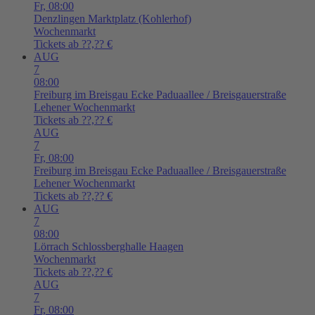
Fr,
08:00
Denzlingen
Marktplatz (Kohlerhof)
Wochenmarkt
Tickets ab ??,?? €
AUG
7
08:00
Freiburg im Breisgau
Ecke Paduaallee / Breisgauerstraße
Lehener Wochenmarkt
Tickets ab ??,?? €
AUG
7
Fr,
08:00
Freiburg im Breisgau
Ecke Paduaallee / Breisgauerstraße
Lehener Wochenmarkt
Tickets ab ??,?? €
AUG
7
08:00
Lörrach
Schlossberghalle Haagen
Wochenmarkt
Tickets ab ??,?? €
AUG
7
Fr,
08:00