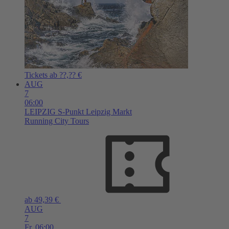
Tickets ab ??,?? €
AUG
7
06:00
LEIPZIG
S-Punkt Leipzig Markt
Running City Tours
ab 49,39 €
AUG
7
Fr,
06:00