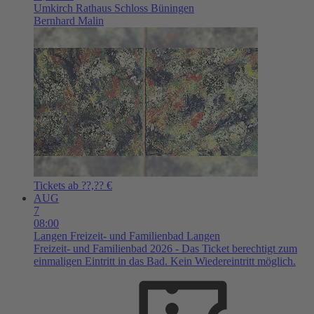
Umkirch
Rathaus Schloss Büningen
Bernhard Malin
Tickets ab ??,?? €
AUG
7
08:00
Langen
Freizeit- und Familienbad Langen
Freizeit- und Familienbad 2026 - Das Ticket berechtigt zum
einmaligen Eintritt in das Bad. Kein Wiedereintritt möglich.