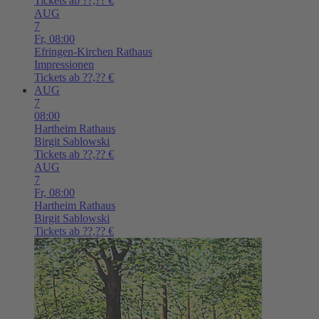
Tickets ab ??,?? €
AUG
7
Fr,
08:00
Efringen-Kirchen
Rathaus
Impressionen
Tickets ab ??,?? €
AUG
7
08:00
Hartheim
Rathaus
Birgit Sablowski
Tickets ab ??,?? €
AUG
7
Fr,
08:00
Hartheim
Rathaus
Birgit Sablowski
Tickets ab ??,?? €