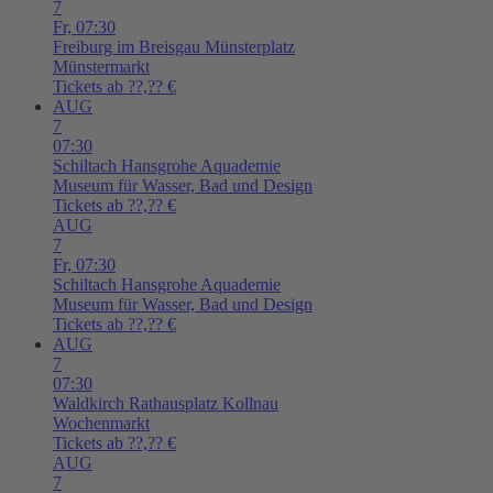
7
Fr,
07:30
Freiburg im Breisgau
Münsterplatz
Münstermarkt
Tickets ab ??,?? €
AUG
7
07:30
Schiltach
Hansgrohe Aquademie
Museum für Wasser, Bad und Design
Tickets ab ??,?? €
AUG
7
Fr,
07:30
Schiltach
Hansgrohe Aquademie
Museum für Wasser, Bad und Design
Tickets ab ??,?? €
AUG
7
07:30
Waldkirch
Rathausplatz Kollnau
Wochenmarkt
Tickets ab ??,?? €
AUG
7