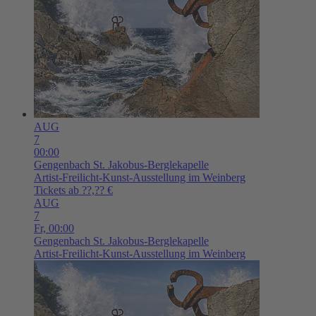
AUG
7
00:00
Gengenbach
St. Jakobus-Berglekapelle
Artist-Freilicht-Kunst-Ausstellung im Weinberg
Tickets ab ??,?? €
AUG
7
Fr,
00:00
Gengenbach
St. Jakobus-Berglekapelle
Artist-Freilicht-Kunst-Ausstellung im Weinberg