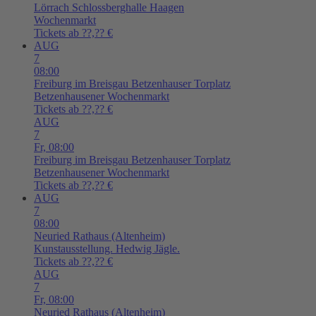
Lörrach
Schlossberghalle Haagen
Wochenmarkt
Tickets ab ??,?? €
AUG
7
08:00
Freiburg im Breisgau
Betzenhauser Torplatz
Betzenhausener Wochenmarkt
Tickets ab ??,?? €
AUG
7
Fr,
08:00
Freiburg im Breisgau
Betzenhauser Torplatz
Betzenhausener Wochenmarkt
Tickets ab ??,?? €
AUG
7
08:00
Neuried
Rathaus (Altenheim)
Kunstausstellung. Hedwig Jägle.
Tickets ab ??,?? €
AUG
7
Fr,
08:00
Neuried
Rathaus (Altenheim)