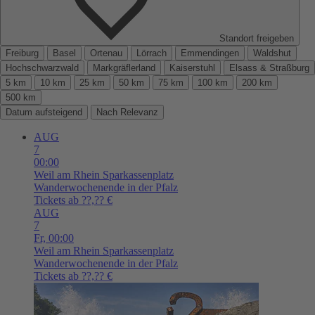
Standort freigeben
Freiburg
Basel
Ortenau
Lörrach
Emmendingen
Waldshut
Hochschwarzwald
Markgräflerland
Kaiserstuhl
Elsass & Straßburg
5 km
10 km
25 km
50 km
75 km
100 km
200 km
500 km
Datum aufsteigend
Nach Relevanz
AUG
7
00:00
Weil am Rhein
Sparkassenplatz
Wanderwochenende in der Pfalz
Tickets ab ??,?? €
AUG
7
Fr,
00:00
Weil am Rhein
Sparkassenplatz
Wanderwochenende in der Pfalz
Tickets ab ??,?? €