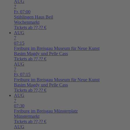
AUG
7
Fr,
07:00
Stühlingen
Haus Beil
Wochenmarkt
Tickets ab ??,?? €
AUG
7
07:15
Freiburg im Breisgau
Museum für Neue Kunst
Basim Magdy und Pelle Cass
Tickets ab ??,?? €
AUG
7
Fr,
07:15
Freiburg im Breisgau
Museum für Neue Kunst
Basim Magdy und Pelle Cass
Tickets ab ??,?? €
AUG
7
07:30
Freiburg im Breisgau
Münsterplatz
Münstermarkt
Tickets ab ??,?? €
AUG