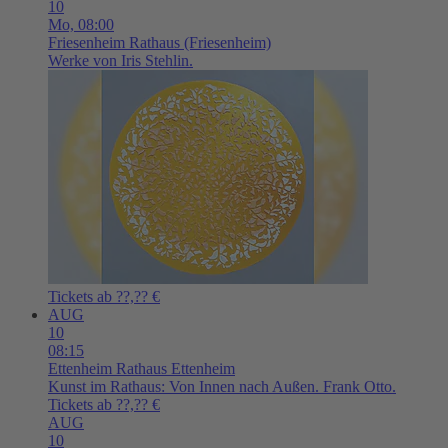
10
Mo,
08:00
Friesenheim
Rathaus (Friesenheim)
Werke von Iris Stehlin.
Tickets ab ??,?? €
AUG
10
08:15
Ettenheim
Rathaus Ettenheim
Kunst im Rathaus: Von Innen nach Außen. Frank Otto.
Tickets ab ??,?? €
AUG
10