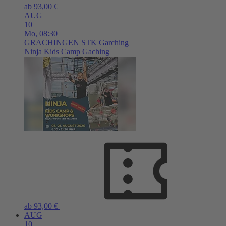
ab 93,00 €
AUG
10
Mo,
08:30
GRACHINGEN
STK Garching
Ninja Kids Camp Gaching
ab 93,00 €
AUG
10