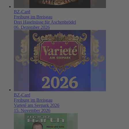
BZ-Card
Freiburg im Breisgau
Drei Haselnüsse für Aschenbrödel
06. Dezember 2026
BZ-Card
Freiburg im Breisgau
Varieté am Seepark 2026
15. November 2026