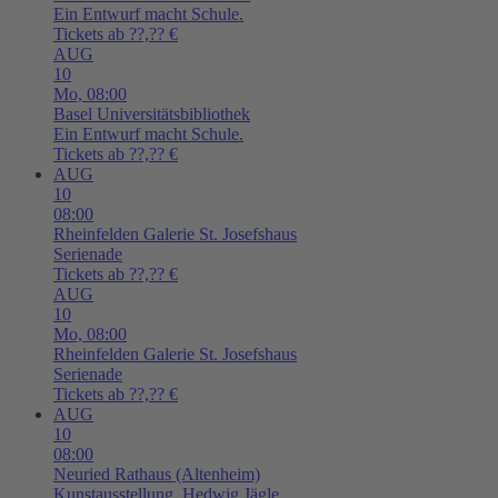
Ein Entwurf macht Schule.
Tickets ab ??,?? €
AUG
10
Mo,
08:00
Basel
Universitätsbibliothek
Ein Entwurf macht Schule.
Tickets ab ??,?? €
AUG
10
08:00
Rheinfelden
Galerie St. Josefshaus
Serienade
Tickets ab ??,?? €
AUG
10
Mo,
08:00
Rheinfelden
Galerie St. Josefshaus
Serienade
Tickets ab ??,?? €
AUG
10
08:00
Neuried
Rathaus (Altenheim)
Kunstausstellung. Hedwig Jägle.