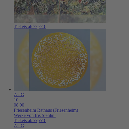
Tickets ab ??,?? €
AUG
10
08:00
Friesenheim
Rathaus (Friesenheim)
Werke von Iris Stehlin.
Tickets ab ??,?? €
AUG