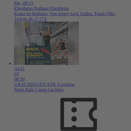
Mo,
08:15
Ettenheim
Rathaus Ettenheim
Kunst im Rathaus: Von Innen nach Außen. Frank Otto.
Tickets ab ??,?? €
AUG
10
08:30
GRACHINGEN
STK Garching
Ninja Kids Camp Gaching