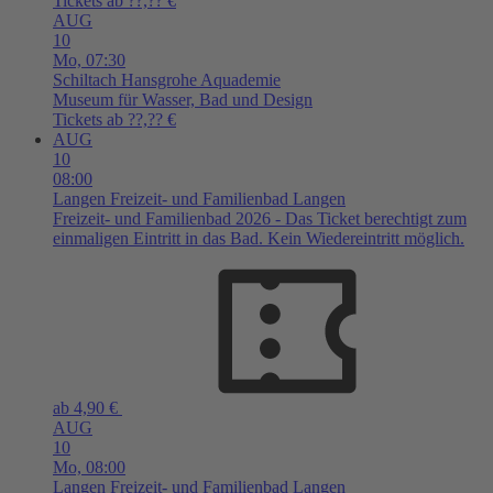
Tickets ab ??,?? €
AUG
10
Mo,
07:30
Schiltach
Hansgrohe Aquademie
Museum für Wasser, Bad und Design
Tickets ab ??,?? €
AUG
10
08:00
Langen
Freizeit- und Familienbad Langen
Freizeit- und Familienbad 2026 - Das Ticket berechtigt zum
einmaligen Eintritt in das Bad. Kein Wiedereintritt möglich.
ab 4,90 €
AUG
10
Mo,
08:00
Langen
Freizeit- und Familienbad Langen