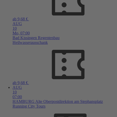
ab 9,68 €
AUG
10
Mo,
07:00
Bad Kissingen
Regentenbau
Heilwasserausschank
ab 9,68 €
AUG
10
07:00
HAMBURG
Alte Oberpostdirektion am Stephansplatz
Running City Tours