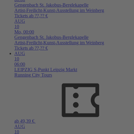
Gengenbach
St. Jakobus-Berglekapelle
Artist-Freilicht-Kunst-Ausstellung im Weinberg
Tickets ab ??,?? €
AUG
10
Mo,
00:00
Gengenbach
St. Jakobus-Berglekapelle
Artist-Freilicht-Kunst-Ausstellung im Weinberg
Tickets ab ??,?? €
AUG
10
06:00
LEIPZIG
S-Punkt Leipzig Markt
Running City Tours
ab 49,39 €
AUG
10