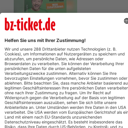
REGENSBURG
Mario Barth - Männer sind nichts ohne die Frauen
10. April 2027
BZ-Card
Freiburg im Breisgau
Drei Haselnüsse für Aschenbrödel
06. Dezember 2026