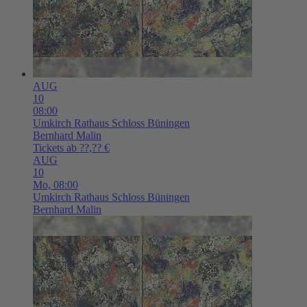
AUG
10
08:00
Umkirch
Rathaus Schloss Büningen
Bernhard Malin
Tickets ab ??,?? €
AUG
10
Mo,
08:00
Umkirch
Rathaus Schloss Büningen
Bernhard Malin