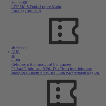
Mo,
06:00
LEIPZIG
S-Punkt Leipzig Markt
Running City Tours
ab 49,39 €
AUG
10
07:00
Gelnhausen
Barbarossabad Gelnhausen
Freibad Gelnhausen 2026 - Das Ticket berechtigt zum
einmaligen Eintritt in das Bad. Kein Wiedereintritt möglich.