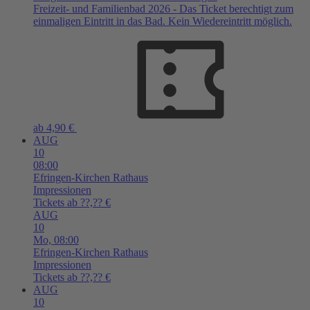
Freizeit- und Familienbad 2026 - Das Ticket berechtigt zum
einmaligen Eintritt in das Bad. Kein Wiedereintritt möglich.
ab 4,90 €
AUG
10
08:00
Efringen-Kirchen
Rathaus
Impressionen
Tickets ab ??,?? €
AUG
10
Mo,
08:00
Efringen-Kirchen
Rathaus
Impressionen
Tickets ab ??,?? €
AUG
10