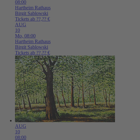
08:00
Hartheim
Rathaus
Birgit Sablowski
Tickets ab ??,?? €
AUG
10
Mo,
08:00
Hartheim
Rathaus
Birgit Sablowski
Tickets ab ??,?? €
AUG
10
08:00