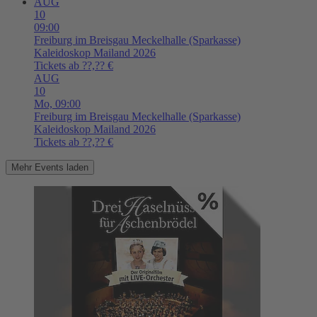
AUG
10
09:00
Freiburg im Breisgau
Meckelhalle (Sparkasse)
Kaleidoskop Mailand 2026
Tickets ab ??,?? €
AUG
10
Mo,
09:00
Freiburg im Breisgau
Meckelhalle (Sparkasse)
Kaleidoskop Mailand 2026
Tickets ab ??,?? €
Mehr Events laden