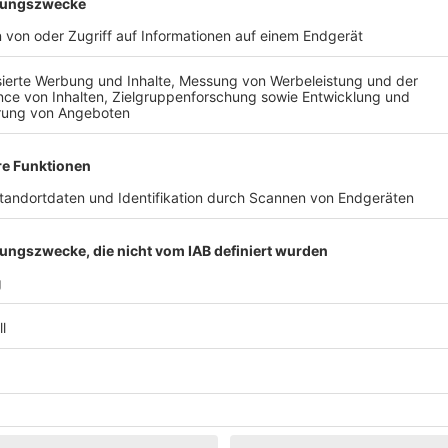
Klassik
Kunst & Museen
Märkte & Messen
Narretei
Politik & 