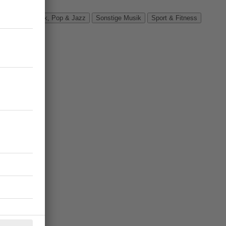
Verbände
Rock, Pop & Jazz
Sonstige Musik
Sport & Fitness