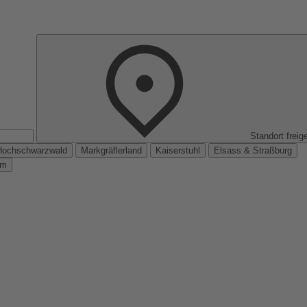
Standort freig
Hochschwarzwald
Markgräflerland
Kaiserstuhl
Elsass & Straßburg
km