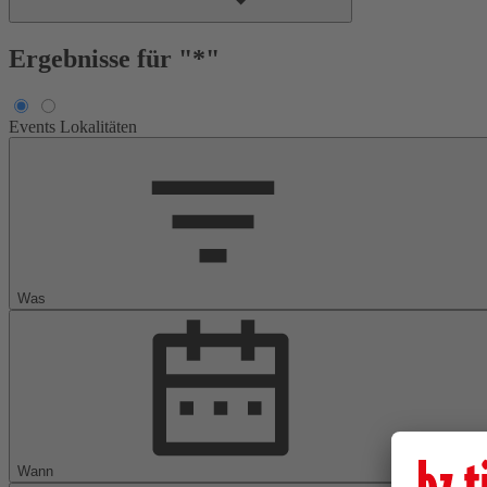
Ergebnisse für "*"
Events
Lokalitäten
Was
Wann