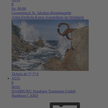
8
Sa,
00:00
Gengenbach
St. Jakobus-Berglekapelle
Artist-Freilicht-Kunst-Ausstellung im Weinberg
Tickets ab ??,?? €
AUG
8
00:01
HAMBURG
Hamburg Tourismus GmbH
Hamburg CARD