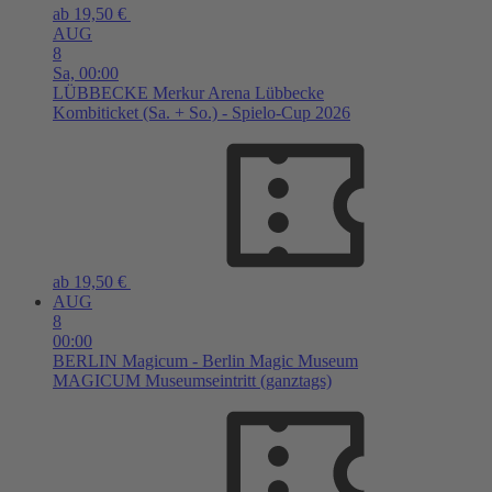
ab 19,50 €
AUG
8
Sa,
00:00
LÜBBECKE
Merkur Arena Lübbecke
Kombiticket (Sa. + So.) - Spielo-Cup 2026
ab 19,50 €
AUG
8
00:00
BERLIN
Magicum - Berlin Magic Museum
MAGICUM Museumseintritt (ganztags)