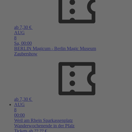
ab 7,30 €
AUG
8
Sa,
00:00
BERLIN
Magicum - Berlin Magic Museum
Zaubershow
ab 7,30 €
AUG
8
00:00
Weil am Rhein
Sparkassenplatz
Wanderwochenende in der Pfalz
Tickets ab ??,?? €