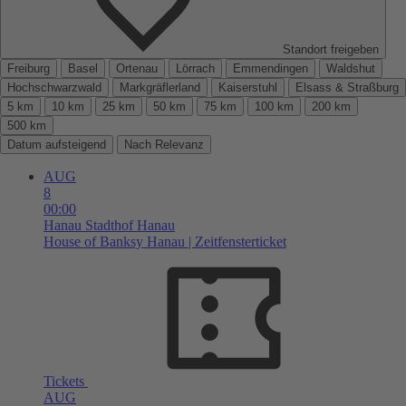
Standort freigeben
Freiburg
Basel
Ortenau
Lörrach
Emmendingen
Waldshut
Hochschwarzwald
Markgräflerland
Kaiserstuhl
Elsass & Straßburg
5 km
10 km
25 km
50 km
75 km
100 km
200 km
500 km
Datum aufsteigend
Nach Relevanz
AUG
8
00:00
Hanau
Stadthof Hanau
House of Banksy Hanau | Zeitfensterticket
Tickets
AUG