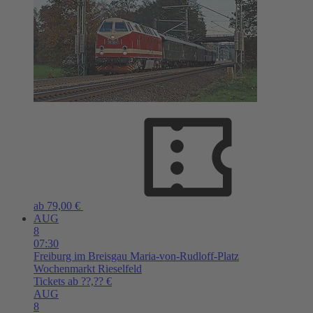
ab 79,00 €
AUG
8
07:30
Freiburg im Breisgau
Maria-von-Rudloff-Platz
Wochenmarkt Rieselfeld
Tickets ab ??,?? €
AUG
8