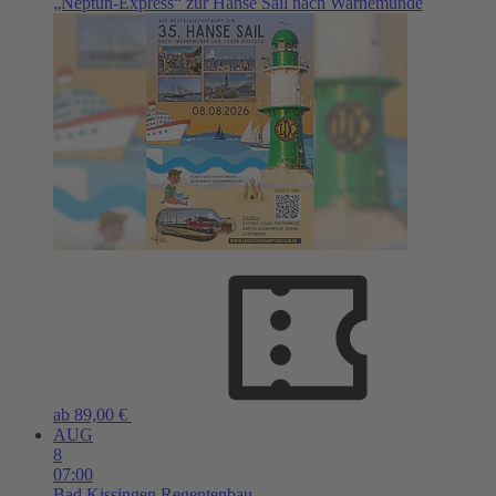
„Neptun-Express“ zur Hanse Sail nach Warnemünde
ab 89,00 €
AUG
8
07:00
Bad Kissingen
Regentenbau