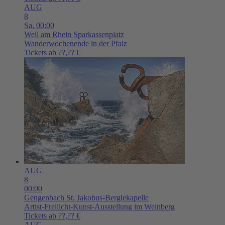
AUG
8
Sa,
00:00
Weil am Rhein
Sparkassenplatz
Wanderwochenende in der Pfalz
Tickets ab ??,?? €
AUG
8
00:00
Gengenbach
St. Jakobus-Berglekapelle
Artist-Freilicht-Kunst-Ausstellung im Weinberg
Tickets ab ??,?? €
AUG