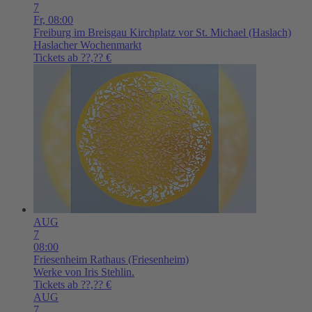
7
Fr,
08:00
Freiburg im Breisgau
Kirchplatz vor St. Michael (Haslach)
Haslacher Wochenmarkt
Tickets ab ??,?? €
AUG
7
08:00
Friesenheim
Rathaus (Friesenheim)
Werke von Iris Stehlin.
Tickets ab ??,?? €
AUG
7