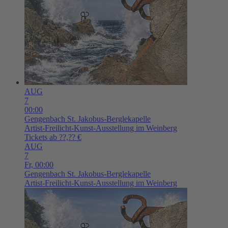
AUG
7
00:00
Gengenbach
St. Jakobus-Berglekapelle
Artist-Freilicht-Kunst-Ausstellung im Weinberg
Tickets ab ??,?? €
AUG
7
Fr,
00:00
Gengenbach
St. Jakobus-Berglekapelle
Artist-Freilicht-Kunst-Ausstellung im Weinberg