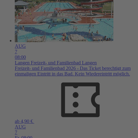
AUG
7
08:00
Langen
Freizeit- und Familienbad Langen
Freizeit- und Familienbad 2026 - Das Ticket berechtigt zum
einmaligen Eintritt in das Bad. Kein Wiedereintritt möglich.
ab 4,90 €
AUG
7
Fr,
08:00