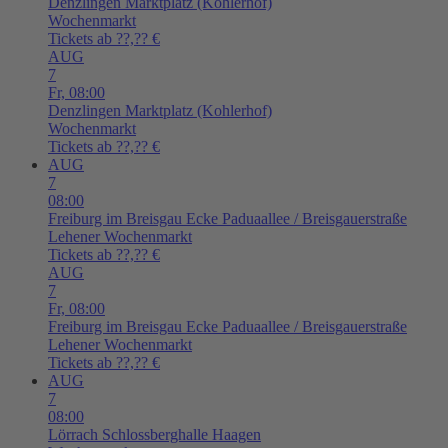
Denzlingen
Marktplatz (Kohlerhof)
Wochenmarkt
Tickets ab ??,?? €
AUG
7
Fr,
08:00
Denzlingen
Marktplatz (Kohlerhof)
Wochenmarkt
Tickets ab ??,?? €
AUG
7
08:00
Freiburg im Breisgau
Ecke Paduaallee / Breisgauerstraße
Lehener Wochenmarkt
Tickets ab ??,?? €
AUG
7
Fr,
08:00
Freiburg im Breisgau
Ecke Paduaallee / Breisgauerstraße
Lehener Wochenmarkt
Tickets ab ??,?? €
AUG
7
08:00
Lörrach
Schlossberghalle Haagen