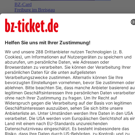
BZ-Card
Freiburg im Breisgau
Varieté am Seepark 2026
15. November 2026
Termin eintragen