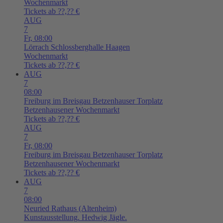
Wochenmarkt
Tickets ab ??,?? €
AUG
7
Fr,
08:00
Lörrach
Schlossberghalle Haagen
Wochenmarkt
Tickets ab ??,?? €
AUG
7
08:00
Freiburg im Breisgau
Betzenhauser Torplatz
Betzenhausener Wochenmarkt
Tickets ab ??,?? €
AUG
7
Fr,
08:00
Freiburg im Breisgau
Betzenhauser Torplatz
Betzenhausener Wochenmarkt
Tickets ab ??,?? €
AUG
7
08:00
Neuried
Rathaus (Altenheim)
Kunstausstellung. Hedwig Jägle.