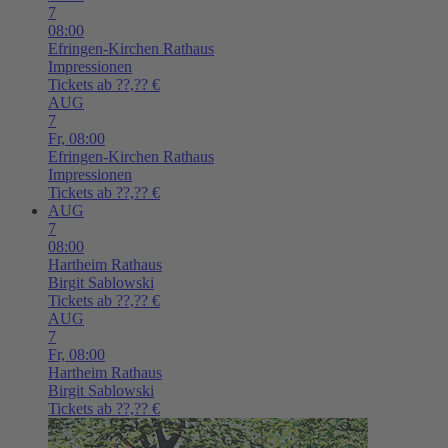
7
08:00
Efringen-Kirchen
Rathaus
Impressionen
Tickets ab ??,?? €
AUG
7
Fr,
08:00
Efringen-Kirchen
Rathaus
Impressionen
Tickets ab ??,?? €
AUG
7
08:00
Hartheim
Rathaus
Birgit Sablowski
Tickets ab ??,?? €
AUG
7
Fr,
08:00
Hartheim
Rathaus
Birgit Sablowski
Tickets ab ??,?? €