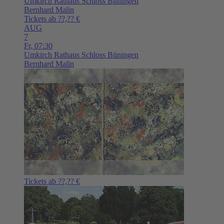
Umkirch
Rathaus Schloss Büningen
Bernhard Malin
Tickets ab ??,?? €
AUG
7
Fr,
07:30
Umkirch
Rathaus Schloss Büningen
Bernhard Malin
Tickets ab ??,?? €