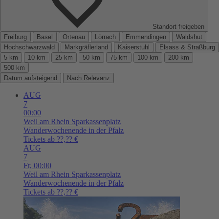
Standort freigeben
Freiburg
Basel
Ortenau
Lörrach
Emmendingen
Waldshut
Hochschwarzwald
Markgräflerland
Kaiserstuhl
Elsass & Straßburg
5 km
10 km
25 km
50 km
75 km
100 km
200 km
500 km
Datum aufsteigend
Nach Relevanz
AUG
7
00:00
Weil am Rhein
Sparkassenplatz
Wanderwochenende in der Pfalz
Tickets ab ??,?? €
AUG
7
Fr,
00:00
Weil am Rhein
Sparkassenplatz
Wanderwochenende in der Pfalz
Tickets ab ??,?? €