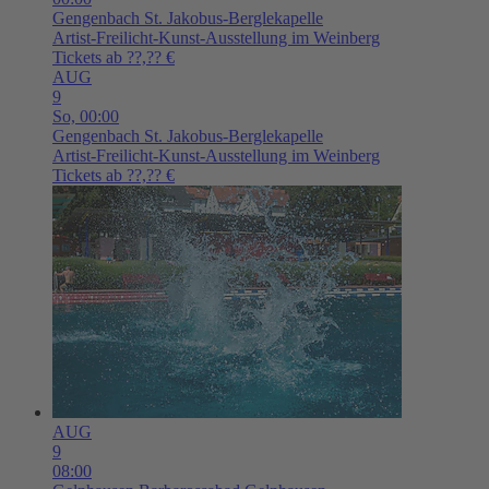
Gengenbach
St. Jakobus-Berglekapelle
Artist-Freilicht-Kunst-Ausstellung im Weinberg
Tickets ab ??,?? €
AUG
9
So,
00:00
Gengenbach
St. Jakobus-Berglekapelle
Artist-Freilicht-Kunst-Ausstellung im Weinberg
Tickets ab ??,?? €
AUG
9
08:00