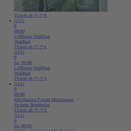
Tickets ab ??,?? €
AUG
9
09:00
Löffingen
Waldbad
Waldbad
Tickets ab ??,?? €
AUG
9
So,
09:00
Löffingen
Waldbad
Waldbad
Tickets ab ??,?? €
AUG
9
09:00
Merzhausen
Forum Merzhausen
Stefanie Bornhofen
Tickets ab ??,?? €
AUG
9
So,
09:00