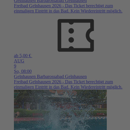
Gelnhausen
Barbarossabad Gelnhausen
Freibad Gelnhausen 2026 - Das Ticket berechtigt zum
einmaligen Eintritt in das Bad. Kein Wiedereintritt möglich.
ab 5,00 €
AUG
9
So,
08:00
Gelnhausen
Barbarossabad Gelnhausen
Freibad Gelnhausen 2026 - Das Ticket berechtigt zum
einmaligen Eintritt in das Bad. Kein Wiedereintritt möglich.