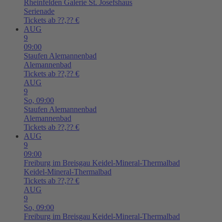
Rheinfelden
Galerie St. Josefshaus
Serienade
Tickets ab ??,?? €
AUG
9
09:00
Staufen
Alemannenbad
Alemannenbad
Tickets ab ??,?? €
AUG
9
So,
09:00
Staufen
Alemannenbad
Alemannenbad
Tickets ab ??,?? €
AUG
9
09:00
Freiburg im Breisgau
Keidel-Mineral-Thermalbad
Keidel-Mineral-Thermalbad
Tickets ab ??,?? €
AUG
9
So,
09:00
Freiburg im Breisgau
Keidel-Mineral-Thermalbad