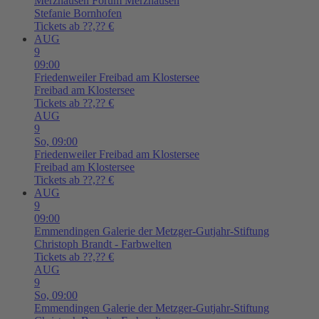
Merzhausen
Forum Merzhausen
Stefanie Bornhofen
Tickets ab ??,?? €
AUG
9
09:00
Friedenweiler
Freibad am Klostersee
Freibad am Klostersee
Tickets ab ??,?? €
AUG
9
So,
09:00
Friedenweiler
Freibad am Klostersee
Freibad am Klostersee
Tickets ab ??,?? €
AUG
9
09:00
Emmendingen
Galerie der Metzger-Gutjahr-Stiftung
Christoph Brandt - Farbwelten
Tickets ab ??,?? €
AUG
9
So,
09:00
Emmendingen
Galerie der Metzger-Gutjahr-Stiftung