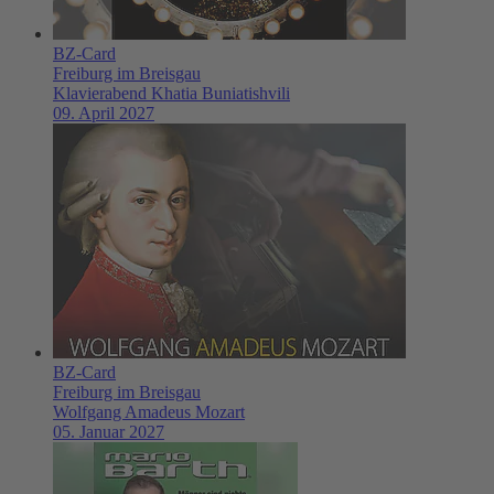
BZ-Card
Freiburg im Breisgau
Klavierabend Khatia Buniatishvili
09. April 2027
BZ-Card
Freiburg im Breisgau
Wolfgang Amadeus Mozart
05. Januar 2027