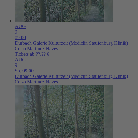
AUG
9
09:00
Durbach
Galerie Kulturzeit (Mediclin Staufenburg Klinik)
Celso Martínez Naves
Tickets ab ??,?? €
AUG
9
So,
09:00
Durbach
Galerie Kulturzeit (Mediclin Staufenburg Klinik)
Celso Martínez Naves