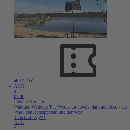
ab 10,40 €
AUG
9
09:00
Freiamt
Kurhaus
Waltraud Wengert: The Woods are lovely, dark and deep - der
Wald, das Rotkäppchen und der Wolf
Tickets ab ??,?? €
AUG
9