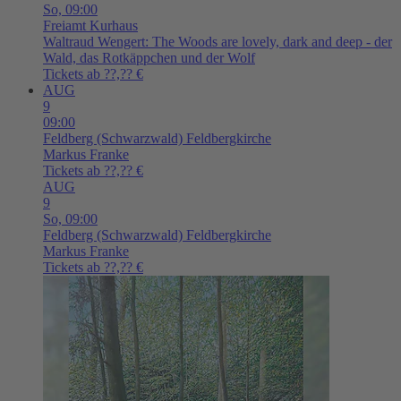
So,
09:00
Freiamt
Kurhaus
Waltraud Wengert: The Woods are lovely, dark and deep - der
Wald, das Rotkäppchen und der Wolf
Tickets ab ??,?? €
AUG
9
09:00
Feldberg (Schwarzwald)
Feldbergkirche
Markus Franke
Tickets ab ??,?? €
AUG
9
So,
09:00
Feldberg (Schwarzwald)
Feldbergkirche
Markus Franke
Tickets ab ??,?? €