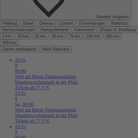
Standort freigeben
Freiburg
Basel
Ortenau
Lörrach
Emmendingen
Waldshut
Hochschwarzwald
Markgräflerland
Kaiserstuhl
Elsass & Straßburg
5 km
10 km
25 km
50 km
75 km
100 km
200 km
500 km
Datum aufsteigend
Nach Relevanz
AUG
9
00:00
Weil am Rhein
Sparkassenplatz
Wanderwochenende in der Pfalz
Tickets ab ??,?? €
AUG
9
So,
00:00
Weil am Rhein
Sparkassenplatz
Wanderwochenende in der Pfalz
Tickets ab ??,?? €
AUG
9
00:00