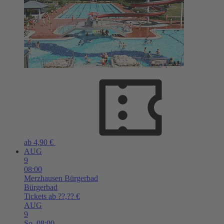
ab 4,90 €
AUG
9
08:00
Merzhausen
Bürgerbad
Bürgerbad
Tickets ab ??,?? €
AUG
9
So,
08:00