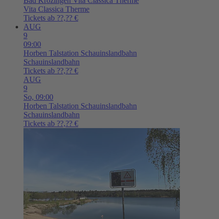
Bad Krozingen
Vita Classica Therme
Vita Classica Therme
Tickets ab ??,?? €
AUG
9
09:00
Horben
Talstation Schauinslandbahn
Schauinslandbahn
Tickets ab ??,?? €
AUG
9
So,
09:00
Horben
Talstation Schauinslandbahn
Schauinslandbahn
Tickets ab ??,?? €