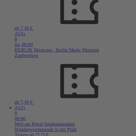
ab 7,30 €
AUG
8
Sa,
00:00
BERLIN
Magicum - Berlin Magic Museum
Zaubershow
ab 7,30 €
AUG
8
00:00
Weil am Rhein
Sparkassenplatz
Wanderwochenende in der Pfalz
Tickets ab ??,?? €